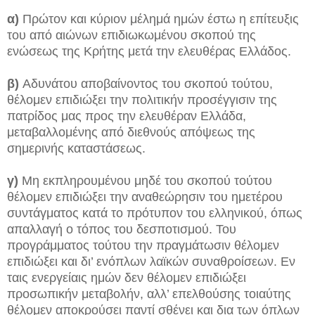
α)
Πρώτον και κύριον μέλημά ημών έστω η επίτευξις
του από αιώνων επιδιωκωμένου σκοπού της
ενώσεως της Κρήτης μετά την ελευθέρας Ελλάδος.
β)
Αδυνάτου αποβαίνοντος του σκοπού τούτου,
θέλομεν επιδιώξει την πολιτικήν προσέγγισιν της
πατρίδος μας προς την ελευθέραν Ελλάδα,
μεταβαλλομένης από διεθνούς απόψεως της
σημερινής καταστάσεως.
γ)
Μη εκπληρουμένου μηδέ του σκοπού τούτου
θέλομεν επιδιώξει την αναθεώρησιν του ημετέρου
συντάγματος κατά το πρότυπον του ελληνικού, όπως
απαλλαγή ο τόπος του δεσποτισμού. Του
προγράμματος τούτου την πραγμάτωσιν θέλομεν
επιδιώξει και δι’ ενόπλων λαϊκών συναθροίσεων. Εν
ταις ενεργείαις ημών δεν θέλομεν επιδιώξει
προσωπικήν μεταβολήν, αλλ’ επελθούσης τοιαύτης
θέλομεν αποκρούσει παντί σθένει και δια των όπλων