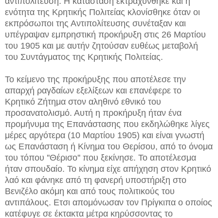
αντιπολίτευση. Η κατάσταση εκτραχύνθηκε και η
ενότητα της Κρητικής Πολιτείας κλονίσθηκε όταν οι
εκπρόσωποι της Αντιπολίτευσης συνέταξαν και
υπέγραψαν εμπρηστική προκήρυξη στις 26 Μαρτίου
του 1905 και με αυτήν ζητούσαν ευθέως μεταβολή
του Συντάγματος της Κρητικής Πολιτείας.
Το κείμενο της προκήρυξης που αποτέλεσε την
απαρχή ραγδαίων εξελίξεων και επανέφερε το
Κρητικό Ζήτημα στον αληθινό εθνικό του
προσανατολισμό. Αυτή η προκήρυξη ήταν ένα
προμήνυμα της Επανάστασης που εκδηλώθηκε λίγες
μέρες αργότερα (10 Μαρτίου 1905) και είναι γνωστή
ως Επανάσταση ή Κίνημα του Θερίσου, από το όνομα
του τόπου ''Θέρισο'' που ξεκίνησε. Το αποτέλεσμα
ήταν σπουδαίο. Το κίνημα είχε απήχηση στον Κρητικό
λαό και φάνηκε από τη φανερή υποστήριξη στο
Βενιζέλο ακόμη και από τους πολιτικούς του
αντιπάλους. Ετσι απομόνωσαν τον Πρίγκιπα ο οποίος
κατέφυγε σε έκτακτα μέτρα κηρύσσοντας το