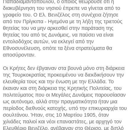
Παπαδιαμαντόπουλου, ο οποίος θεωρούσε ότι η
διακυβέρνηση του νησιού έπρεπε να γίνεται από το
γραφείο του. Ο Ελ. Βενιζέλος στη συνέχεια ζήτησε
από τον Πρίγκιπα - Ηγεμόνα με τη λήξη της τριετούς
θητείας του να μην αρκεσθεί στην παράταση της
θητείας του από τις Δυνάμεις, να παύσει να είναι
εντολοδόχος αυτών, να εκλεγεί από την
Εθνοσυνέλευση, οπότε τα ξένα στρατεύματα θα
αποσύρονταν.
Οι Κρήτες δεν έβγαιναν στα βουνά μόνο στη διάρκεια
της Τουρκοκρατίας προκειμένου να διεκδικήσουν την
ελευθερία τους και την ένωση με την Ελλάδα. Το
έκαναν και στη διάρκεια της Κρητικής Πολιτείας, του
πολιτεύματος που οι Μεγάλες Δυνάμεις παρουσίασαν
ως αυτόνομο, αλλά στην πραγματικότητα ήταν μια
περίοδος διεθνούς κατοχής, υπό την επικυριαρχία του
σουλτάνου. Ήταν, στις 10 Μαρτίου 1905, όταν
χιλιάδες παλιοί και νέοι επαναστάτες, με αρχηγό τον
Ελευθέριο Βενιζέλο, ανέβαιναν στο Θέρισο, με διπλό