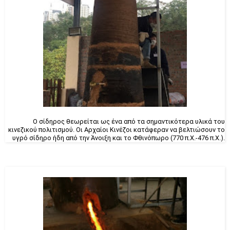
Ο σίδηρος θεωρείται ως ένα από τα σημαντικότερα υλικά του
κινεζικού πολιτισμού.
Οι Αρχαίοι Κινέζοι κατάφεραν να βελτιώσουν το
υγρό σίδηρο ήδη από την Άνοιξη και το Φθινόπωρο (770 π.Χ.-476 π.Χ.).