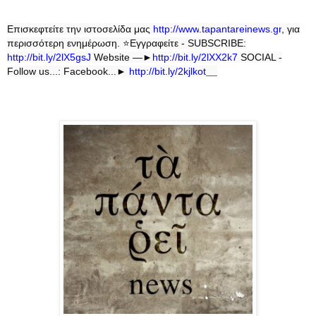
Επισκεφτείτε την ιστοσελίδα μας
http
://
www
.
tapantareinews
.
gr
, για
περισσότερη ενημέρωση.
⭐
Εγγραφείτε - SUBSCRIBE:
http://bit.ly/2lX5gsJ
Website —►
http://bit.ly/2lXX2k7
SOCIAL -
Follow us...: Facebook...►
http://bit.ly/2kjlkot