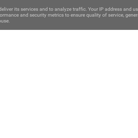
eliver its services and to analyze traffic. Your IP address and u
ormance and security metrics to ensure quality of service, gene
buse.