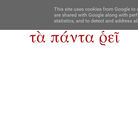
Αρχική
Contact Us
About Us
This site uses cookies from Google to d
are shared with Google along with perf
statistics, and to detect and address a