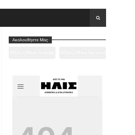
Ακολουθήστε Μας
Https://www.youtube.
Https://www.faceboo
Com/channel/UC0wk
K.com/tapantarei1965
2ge3sheyTkgpAkeBan
/?
G
Ref=pages_you_mana
Ge