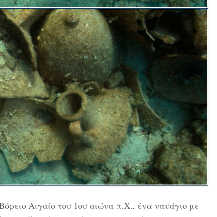
όρειο Αιγαίο του 1ου αιώνα π.Χ., ένα ναυάγιο με