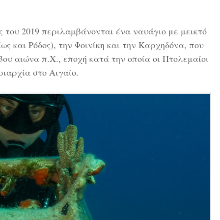
 του 2019 περιλαμβάνονται ένα ναυάγιο με μεικτό
ως και Ρόδος), την Φοινίκη και την Καρχηδόνα, που
3ου αιώνα π.Χ., εποχή κατά την οποία οι Πτολεμαίοι
ριαρχία στο Αιγαίο.