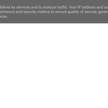
eliver its services and to analyze traffic. Your IP address and u
ormance and security metrics to ensure quality of service, gene
buse.