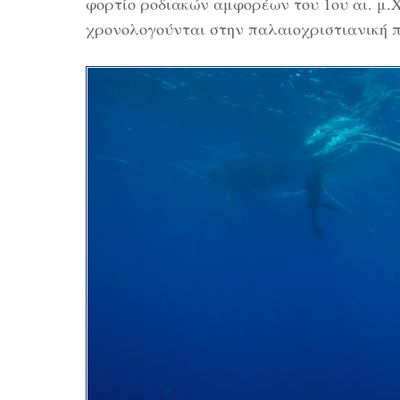
φορτίο ροδιακών αμφορέων του 1ου αι. μ.Χ
χρονολογούνται στην παλαιοχριστιανική 