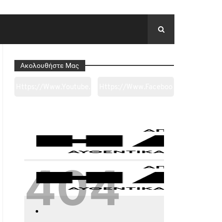
Ακολουθήστε Μας
Https://www.youtube.
Https://www.faceboo
Com/channel/UC0wk
K.com/tapantarei1965
2ge3sheyTkgpAkeBan
/?
G
Ref=pages_you_mana
Ge