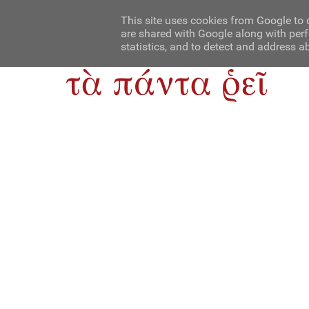
Αρχική
Contact Us
About Us
This site uses cookies from Google to d
are shared with Google along with perf
statistics, and to detect and address a