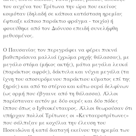
τον αυχένα του Τρίτωνα την ώρα που εκείνος
κοιμόταν (δηλαδή σε κάποια κατάσταση ηρεμίας
έφτιαξε κάποιο παράκτιο φράγμα - τοιχίο) ή
φονεύθηκε από τον Διόνυσο επειδή συνελήφθη
μεθυσμένος.
Ο Παυσανίας τον περιγράφει να φέρει πυκνά
βαθυπράσινα μαλλιά (χρώμα ρηχής θάλασσας), με
μεγάλο στόμα (μήκος ακτής), μάτια μεγάλα λευκά
(παράκτιος αφρός), δάκτυλα και νύχια μεγάλα (τα
ίχνη του αποσυρόμενου παράκτιου κύματος επί της
ξηράς) και από το στέρνο και κάτω ουρά δελφίνων
(ως ορμή που έβγαινε από τη θάλασσα). Άλλοι
παρίσταναν αυτόν με δύο ουρές και δύο πόδες
ίππου όπως ο Ιχθυοκένταυρος. Άλλοι θεωρούσαν ότι
υπήρχαν πολλοί Τρίτωνες οι «Κενταυροτρίτωνες»
που σάλπιζαν με κοχύλια την έλευση του
Ποσειδώνα ή κατά διαταγή εκείνου την ηρεμία των