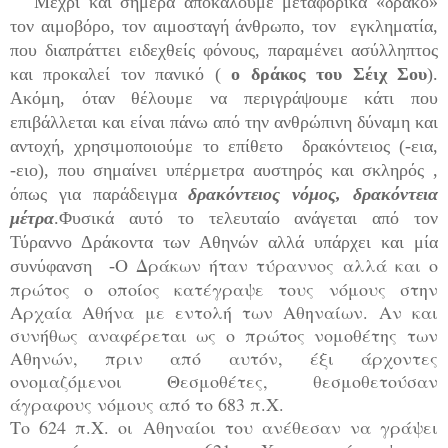
Μέχρι και σήμερα αποκαλούμε μεταφορικά «δράκο»
τον αιμοβόρο, τον αιμοσταγή άνθρωπο, τον εγκληματία,
που διαπράττει ειδεχθείς φόνους, παραμένει ασύλληπτος
και προκαλεί τον πανικό (
ο δράκος του Σέιχ Σου
).
Ακόμη, όταν θέλουμε να περιγράψουμε κάτι που
επιβάλλεται και είναι πάνω από την ανθρώπινη δύναμη και
αντοχή, χρησιμοποιούμε το επίθετο δρακόντειος (-εια,
-ειο), που σημαίνει υπέρμετρα αυστηρός και σκληρός ,
όπως για παράδειγμα
δρακόντειος νόμος, δρακόντεια
μέτρα
.Φυσικά αυτό το τελευταίο ανάγεται από τον
Τύραννο Δράκοντα των Αθηνών αλλά υπάρχει και μία
Ο Δράκων ήταν τύραννος αλλά και ο
συνύφανση -
πρώτος ο οποίος κατέγραψε τους νόμους στην
Αρχαία Αθήνα με εντολή των Αθηναίων. Αν και
συνήθως αναφέρεται ως ο πρώτος νομοθέτης των
Αθηνών, πριν από αυτόν, έξι άρχοντες
ονομαζόμενοι Θεσμοθέτες, θεσμοθετούσαν
άγραφους νόμους από το 683 π.Χ.
Το 624 π.Χ. οι Αθηναίοι του ανέθεσαν να γράψει