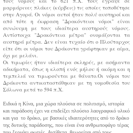
τους νόμους και το 621 π.Χ. τους έγραψε σε
μαρμάρινες πλάκες (κύρβεις) τις οποίες τοποθέτησε
στην Αγορά. Οι νόμοι αυτοί ήταν πολύ αυστηροί και
από τότε η έκφραση "Δρακόντειοι νόμοι" είναι
συνώνυμη με τους ιδιαίτερα αυστηρούς νόμους.
Αντίστοιχα "Δρακόντεια μέτρα" ονομάζονται τα
αυστηρά μέτρα. Δεν είναι τυχαίο ότι ο Πλούταρχος
είπε ότι οι νόμοι του Δράκοντα γράφτηκαν με αίμα,
όχι με μελάνι.
Οι τιμωρίες ήταν ιδιαίτερα σκληρές, με ασήμαντα
αδικήματα, όπως η κλοπή ενός μήλου ή ακόμη και η
τεμπελιά να τιμωρούνται με θάνατο.Οι νόμοι του
Δράκοντα αντικαταστάθηκαν με τη νομοθεσία του
Σόλωνα μετά το 594 π.Χ.
Ειδικά η Κίνα, μια χώρα πλούσια σε πολιτισμό, ιστορία
και παράδοση έχει να επιδείξει πλούσιο λαογραφικό υλικό
και για το δράκο, με βασικές ιδιαιτερότητες από το δράκο
της δυτικής παράδοσης, που είναι ένα ανθρωποφάγο τέρας
που ξερνάει φωτιές. Αντίθετα, θεωρείται από τους