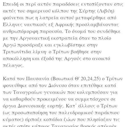
Επειδή οι περί αυτόν παραδόσεις εντοπίζονταν στις
ακτές του σημερινού κόλπου της Σύρτης (Λιβύη)
φαίνεται πως η λατρεία αυτού μεταφέρθηκε από
Έλληνες ναυτικούς εξ Αφρικής προσλαμβάνοντας
ανθρωπόμορφη παρουσία. Το όνομά του συνδέθηκε
με την Αργοναυτική εκστρατεία όταν το πλοίο
Αργώ προσάραξε και εγκλωβίστηκε στην
Τριτωνίτιδα λίμνη· ο Τρίτων βοήθησε στην
αποκόλληση και έξοδό της Αργούς στο ανοικτό
πέλαγος.
Κατά τον Παυσανία (Βοιωτικά Θ' 20,24,25) ο Τρίτων
φονεύθηκε από τον Διόνυσο όταν επιτέθηκε κατά
των Ταναγραίων γυναικών που κολυμπούσαν για
να καθαρθούν προκειμένου να συμμετάσχουν σε
όργια Διονυσιακής εορτής. Κατ΄ άλλους ο Τρίτων
(ως προσωποποίηση του παλινδρομικού παράκτιου
κύματος) άρπαζε κοπάδια ζώων που πλησίαζαν τις
ακτές οπότε κάποιος Ταναγραίος βοσκός απέκοψε