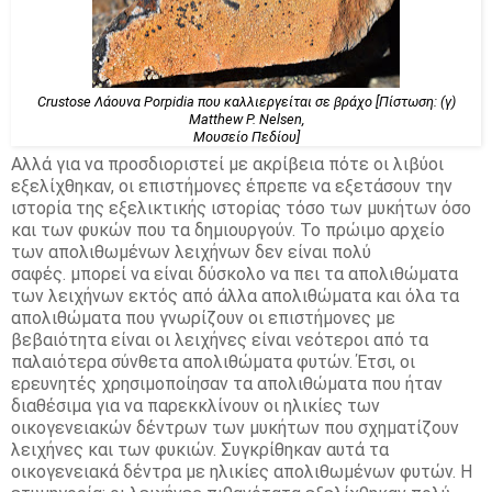
Crustose Λάουνα Porpidia που καλλιεργείται σε βράχο [Πίστωση: (γ)
Matthew P. Nelsen,
Μουσείο Πεδίου]
Αλλά για να προσδιοριστεί με ακρίβεια πότε οι λιβύοι
εξελίχθηκαν, οι επιστήμονες έπρεπε να εξετάσουν την
ιστορία της εξελικτικής ιστορίας τόσο των μυκήτων όσο
και των φυκών που τα δημιουργούν.
Το πρώιμο αρχείο
των απολιθωμένων λειχήνων δεν είναι πολύ
σαφές.
μπορεί να είναι δύσκολο να πει τα απολιθώματα
των λειχήνων εκτός από άλλα απολιθώματα και όλα τα
απολιθώματα που γνωρίζουν οι επιστήμονες με
βεβαιότητα είναι οι λειχήνες είναι νεότεροι από τα
παλαιότερα σύνθετα απολιθώματα φυτών.
Έτσι, οι
ερευνητές χρησιμοποίησαν τα απολιθώματα που ήταν
διαθέσιμα για να παρεκκλίνουν οι ηλικίες των
οικογενειακών δέντρων των μυκήτων που σχηματίζουν
λειχήνες και των φυκιών.
Συγκρίθηκαν αυτά τα
οικογενειακά δέντρα με ηλικίες απολιθωμένων φυτών.
Η