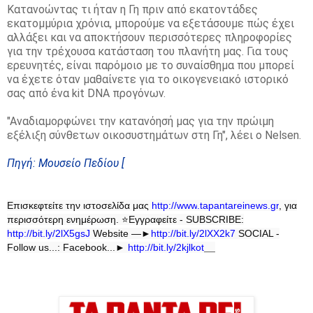
Κατανοώντας τι ήταν η Γη πριν από εκατοντάδες
εκατομμύρια χρόνια, μπορούμε να εξετάσουμε πώς έχει
αλλάξει και να αποκτήσουν περισσότερες πληροφορίες
για την τρέχουσα κατάσταση του πλανήτη μας.
Για τους
ερευνητές, είναι παρόμοιο με το συναίσθημα που μπορεί
να έχετε όταν μαθαίνετε για το οικογενειακό ιστορικό
σας από ένα kit DNA προγόνων.
"Αναδιαμορφώνει την κατανόησή μας για την πρώιμη
εξέλιξη σύνθετων οικοσυστημάτων στη Γη", λέει ο Nelsen.
Πηγή: Μουσείο Πεδίου [
Επισκεφτείτε την ιστοσελίδα μας
http
://
www
.
tapantareinews
.
gr
, για
περισσότερη ενημέρωση.
⭐
Εγγραφείτε - SUBSCRIBE:
http://bit.ly/2lX5gsJ
Website —►
http://bit.ly/2lXX2k7
SOCIAL -
Follow us...: Facebook...►
http://bit.ly/2kjlkot