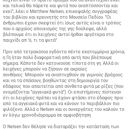
και τελικά θα πάρετε και φυτά που αναπτύσσονται και
εκεί", λέει ο Matthew Nelsen, επικεφαλής συγγραφέας
του βιβλίου και ερευνητής στο Μουσείο Πεδίου.
"Οι
άνθρωποι έχουν σκεφτεί ότι ίσως αυτός είναι ο τρόπος
που ο αρχαίος αποικισμός της γης δούλεψε, αλλά
βλέπουμε ότι οι λειχήνες αυτοί ήρθαν αργότερα στο
παιχνίδι απ 'ό, τι τα φυτά".
Πριν από τετρακόσια ογδόντα πέντε εκατομμύρια χρόνια,
η Γη ήταν πολύ διαφορετική από αυτή που βλέπουμε
σήμερα.
Κάποτε δεν κατοικούσε τίποτα στη γη.
Αλλά οι
λειχήνες μπορούν να ζήσουν σε ακραίες
συνθήκες.
Μπορούν να αναπτυχθούν σε γυμνούς βράχους
και να τα σπάσουν, βοηθώντας στη δημιουργία του
εδάφους που απαιτείται από σύνθετα φυτά με ρίζες (που
ονομάζονται "αγγειακά φυτά").
Οι επιστήμονες πίστευαν
ότι οι λειχήνες πρέπει να έχουν φτάσει στο έδαφος πριν
από τα αγγειακά φυτά και να κάνουν το περιβάλλον πιο
φιλόξενο.
Αλλά ο Nelsen και οι συνεργάτες του καλούν το
εν λόγω χρονοδιάγραμμα σε αμφισβήτηση.
Ο Nelsen δεν θέλησε να διαταράξει την κατάσταση των