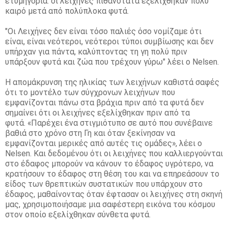
ετυμηγορία: οι λειχήνες πιθανότατα εξελίχθηκαν πολύ
καιρό μετά από πολύπλοκα φυτά.
"Οι Λειχήνες δεν είναι τόσο παλιές όσο νομίζαμε ότι
είναι, είναι νεότεροι, νεότεροι τύποι συμβίωσης και δεν
υπήρχαν για πάντα, καλύπτοντας τη γη πολύ πριν
υπάρξουν φυτά και ζώα που τρέχουν γύρω" λέει ο Nelsen.
Η απομάκρυνση της ηλικίας των λειχήνων καθιστά σαφές
ότι το μοντέλο των σύγχρονων λειχήνων που
εμφανίζονται πάνω στα βράχια πριν από τα φυτά δεν
σημαίνει ότι οι λειχήνες εξελίχθηκαν πριν από τα
φυτά.
«Παρέχει ένα στιγμιότυπο σε αυτό που συνέβαινε
βαθιά στο χρόνο στη Γη και όταν ξεκίνησαν να
εμφανίζονται μερικές από αυτές τις ομάδες», λέει ο
Nelsen.
Και δεδομένου ότι οι λειχήνες που καλλιεργούνται
στο έδαφος μπορούν να κάνουν το έδαφος υγρότερο, να
κρατήσουν το έδαφος στη θέση του και να επηρεάσουν το
είδος των θρεπτικών συστατικών που υπάρχουν στο
έδαφος, μαθαίνοντας όταν έφτασαν οι λειχήνες στη σκηνή
μας, χρησιμοποιήσαμε μια σαφέστερη εικόνα του κόσμου
στον οποίο εξελίχθηκαν σύνθετα φυτά.