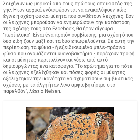
λειχήνων ως μερικοί από τους πρώτους αποικιστές της
γης.
Ήταν αρχικά ενδιαφέρονται να ανακαλύψουν πώς
έγινε η σχέση φύκια-μύκητα που συνθέτουν λειχήνες.
Εάν
οι λειχήνες μπορούσαν να ενημερώσουν την κατάσταση
της σχέσης τους στο Facebook, θα ήταν σίγουρα
"περίπλοκο".
Είναι ένα προϊόν συμβίωσης, μια σχέση όπου
δύο είδη ζουν μαζί και τα δύο επωφελούνται.
Σε αυτή την
περίπτωση, τα φύκια - ή εξειδικευμένα μπλε-πράσινα
φύκια που ονομάζονται κυανοβακτήρια - παρέχουν τροφή
και οι μύκητες περιτυλίγονται γύρω από αυτό
δημιουργώντας ένα καταφύγιο.
"Το ερώτημα για το πότε
οι λειχήνες εξελίχθηκαν και πόσες φορές οι μύκητες
εξελίχτηκαν την ικανότητα να σχηματίσουν συμβιωτικές
σχέσεις με τα άλγη ήταν λίγο αμφισβητήσιμο στο
παρελθόν", λέει ο Nelsen.