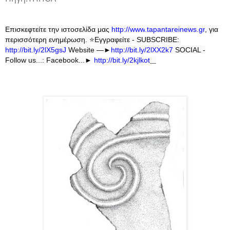
Επισκεφτείτε την ιστοσελίδα μας
http
://
www
.
tapantareinews
.
gr
, για
περισσότερη ενημέρωση.
⭐
Εγγραφείτε - SUBSCRIBE:
http://bit.ly/2lX5gsJ
Website —►
http://bit.ly/2lXX2k7
SOCIAL -
Follow us...: Facebook...►
http://bit.ly/2kjlkot