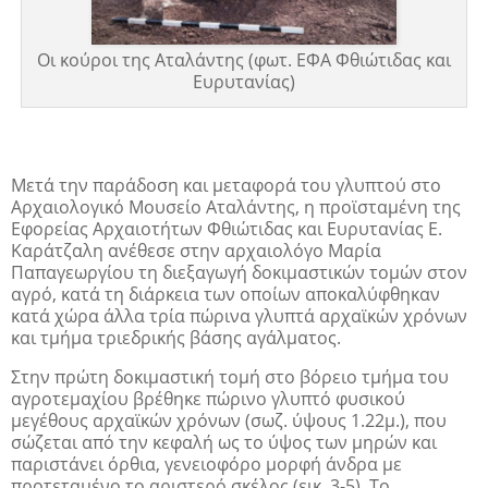
Οι κούροι της Αταλάντης (φωτ. ΕΦΑ Φθιώτιδας και
Ευρυτανίας)
Μετά την παράδοση και μεταφορά του γλυπτού στο
Αρχαιολογικό Μουσείο Αταλάντης, η προϊσταμένη της
Εφορείας Αρχαιοτήτων Φθιώτιδας και Ευρυτανίας Ε.
Καράτζαλη ανέθεσε στην αρχαιολόγο Μαρία
Παπαγεωργίου τη διεξαγωγή δοκιμαστικών τομών στον
αγρό, κατά τη διάρκεια των οποίων αποκαλύφθηκαν
κατά χώρα άλλα τρία πώρινα γλυπτά αρχαϊκών χρόνων
και τμήμα τριεδρικής βάσης αγάλματος.
Στην πρώτη δοκιμαστική τομή στο βόρειο τμήμα του
αγροτεμαχίου βρέθηκε πώρινο γλυπτό φυσικού
μεγέθους αρχαϊκών χρόνων (σωζ. ύψους 1.22μ.), που
σώζεται από την κεφαλή ως το ύψος των μηρών και
παριστάνει όρθια, γενειοφόρο μορφή άνδρα με
προτεταμένο το αριστερό σκέλος (εικ. 3-5). Το