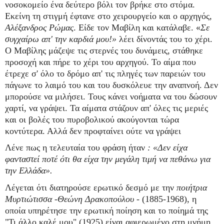
νοσοκομείο ένα δεύτερο βόλι τον βρήκε στο στόμα.
Εκείνη τη στιγμή έφτανε στο χειρουργείο και ο αρχηγός
,
Αλέξανδρος Ρώμας
. Είδε τον Μαβίλη και κατάλαβε. «
Σε
συγχαίρω απ' την καρδιά μου!»
λέει δίνοντάς του το χέρι.
Ο Μαβίλης μάζεψε τις στερνές του δυνάμεις, στάθηκε
προσοχή και πήρε το χέρι του αρχηγού. Το αίμα που
έτρεχε σ' όλο το δρόμο απ' τις πληγές των παρειών του
πάγωνε το λαιμό του και του δυσκόλευε την αναπνοή. Δεν
μπορούσε να μιλήσει. Τους κάνει νοήματα να του δώσουν
χαρτί, να γράψει. Τα αίματα στάζουν απ' όλες τις μεριές
και οι βολές του πυροβολικού ακούγονται τώρα
κοντύτερα. Αλλά δεν προφταίνει ούτε να γράψει
Λένε πως η τελευταία του φράση ήταν
: «Δεν είχα
φανταστεί ποτέ ότι θα είχα την μεγάλη τιμή να πεθάνω για
την Ελλάδα».
Λέγεται ότι διατηρούσε ερωτικό δεσμό με την
ποιήτρια
Μυρτιώτισσα -Θεώνη Δρακοπούλου -
(1885-1968), η
οποία υπηρέτησε την ερωτική ποίηση και το ποίημά της
"Τι άλλο καλέ μου" (1925) είναι αφιερωμένο στη μνήμη