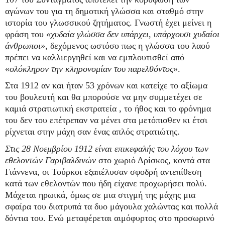
αγώνων του για τη δημοτική γλώσσα και σταθμό στην
ιστορία του γλωσσικού ζητήματος. Γνωστή έχει μείνει η
φράση του
«χυδαία γλώσσα δεν υπάρχει, υπάρχουσι χυδαίοι
άνθρωποι»
, δεχόμενος ωστόσο πως η γλώσσα του λαού
πρέπει να καλλιεργηθεί και να εμπλουτισθεί από
«
ολόκληρον την κληρονομίαν του παρελθόντος
».
Στα 1912 αν και ήταν 53 χρόνων και κατείχε το αξίωμα
του βουλευτή και θα μπορούσε να μην συμμετέχει σε
καμιά στρατιωτική εκστρατεία , το ήθος και το φρόνημα
του δεν του επέτρεπαν να μένει στα μετόπισθεν κι έτσι
ρίχνεται στην μάχη σαν ένας απλός στρατιώτης.
Στις 28 Νοεμβρίου 1912 είναι επικεφαλής του λόχου των
εθελοντών Γαριβαλδινών
στο χωριό Δρίσκος, κοντά στα
Γιάννενα, οι Τούρκοι εξαπέλυσαν σφοδρή αντεπίθεση
κατά των εθελοντών που ήδη είχανε προχωρήσει πολύ.
Μάχεται ηρωικά, όμως σε μια στιγμή της μάχης μια
σφαίρα του διατρυπά τα δυο μάγουλα χαλώντας και πολλά
δόντια του. Ενώ μεταφέρεται αιμόφυρτος στο προσωρινό