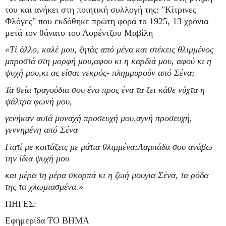
του και ανήκει στη ποιητική συλλογή της: "Κίτρινες
Φλόγες" που εκδόθηκε πρώτη φορά το 1925, 13 χρόνια
μετά τον θάνατο του Λορέντζου Μαβίλη
«Τί άλλο, καλέ μου, ζητάς από μένα και στέκεις θλιμμένος
μπροστά στη μορφή μου,αφου κι η καρδιά μου, αφού κι η
ψυχή μου,κι ας είσαι νεκρός- πλημμυρούν από Σένα;
Τα θεία τραγούδια σου ένα προς ένα τα ζει κάθε νύχτα η
ψάλτρα φωνή μου,
γενήκαν αυτά μοναχή προσευχή μου,αγνή προσευχή,
γεννημένη από Σένα
Γιατί με κοιτάζεις με μάτια θλιμμένα;Λαμπάδα σου ανάβω
την ίδια ψυχή μου
και μέρα τη μέρα σκορπά κι η ζωή μουγια Σένα, τα ρόδα
της τα χλωμιασμένα.»
ΠΗΓΕΣ:
Εφημερίδα ΤΟ ΒΗΜΑ