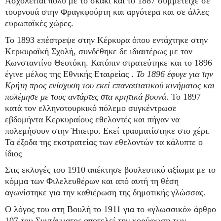
Ασχολείται πολύ με το σκάκι και το 1887 συμμετείχε σε
τουρνουά στην Φραγκφούρτη και αργότερα και σε άλλες
ευρωπαϊκές χώρες.
Το 1893 επέστρεψε στην Κέρκυρα όπου εντάχτηκε στην
Κερκυραϊκή Σχολή, συνδέθηκε δε ιδιαιτέρως με τον
Κωνσταντίνο Θεοτόκη. Κατόπιν στρατεύτηκε και το 1896
έγινε μέλος της Εθνικής Εταιρείας .
Το 1896 έφυγε για την
Κρήτη προς ενίσχυση του εκεί επαναστατικού κινήματος και
πολέμησε με τους αντάρτες στα κρητικά βουνά
. Το 1897
κατά τον ελληνοτουρκικό πόλεμο συγκέντρωσε
εβδομήντα Κερκυραίους εθελοντές και πήγαν να
πολεμήσουν στην Ήπειρο. Εκεί τραυματίστηκε στο χέρι.
Τα έξοδα της εκστρατείας των εθελοντών τα κάλυπτε ο
ίδιος
Στις εκλογές του 1910 απέκτησε βουλευτικό αξίωμα με το
κόμμα των Φιλελευθέρων και από αυτή τη θέση
αγωνίστηκε για την καθιέρωση της δημοτικής γλώσσας.
Ο λόγος του στη Βουλή το 1911 για το «γλωσσικό» άρθρο
107 του Συντάγματος αποτελεί την κορύφωση των