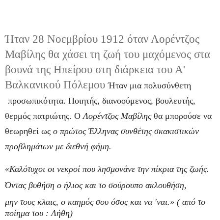
Ήταν 28 Νοεμβρίου 1912 όταν Λορέντζος
Μαβίλης θα χάσει τη ζωή του μαχόμενος στα
βουνά της Ηπείρου στη διάρκεια του Α'
Βαλκανικού Πόλεμου
Ήταν μια πολυσύνθετη
προσωπικότητα. Ποιητής, διανοούμενος, βουλευτής,
θερμός πατριώτης. Ο
Λορέντζος Μαβίλης
θα μπορούσε να
θεωρηθεί ως
ο πρώτος Έλληνας συνθέτης σκακιστικών
προβλημάτων με διεθνή φήμη.
«Καλότυχοι οι νεκροί που λησμονάνε την πίκρια της ζωής.
Όντας βυθήση ο ήλιος και το σούρουπο ακλουθήση,
μην τους κλαις, ο καημός σου όσος και να 'ναι.» ( από το
ποίημα του : Λήθη)