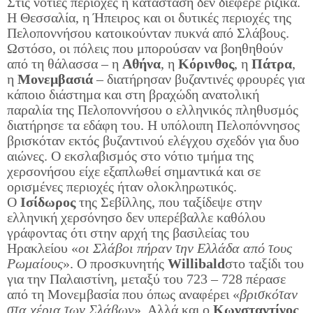
Στις νότιες περιοχές η κατάσταση δεν διέφερε ριζικά.
Η Θεσσαλία, η Ήπειρος και οι δυτικές περιοχές της
Πελοποννήσου κατοικούνταν πυκνά από Σλάβους.
Ωστόσο, οι πόλεις που μπορούσαν να βοηθηθούν
από τη θάλασσα – η
Αθήνα
, η
Κόρινθος
, η
Πάτρα
,
η
Μονεμβασιά
– διατήρησαν βυζαντινές φρουρές για
κάποιο διάστημα και στη βραχώδη ανατολική
παραλία της Πελοποννήσου ο ελληνικός πληθυσμός
διατήρησε τα εδάφη του. Η υπόλοιπη Πελοπόννησος
βρισκόταν εκτός βυζαντινού ελέγχου σχεδόν για δυο
αιώνες. Ο εκσλαβισμός στο νότιο τμήμα της
χερσονήσου είχε εξαπλωθεί σημαντικά και σε
ορισμένες περιοχές ήταν ολοκληρωτικός.
Ο
Ισίδωρος
της Σεβίλλης, που ταξίδεψε στην
ελληνική χερσόνησο δεν υπερέβαλλε καθόλου
γράφοντας ότι στην αρχή της βασιλείας του
Ηρακλείου «
οι Σλάβοι πήραν την Ελλάδα από τους
Ρωμαίους
». Ο προσκυνητής
Willibald
στο ταξίδι του
για την Παλαιστίνη, μεταξύ του 723 – 728 πέρασε
από τη Μονεμβασία που όπως αναφέρει «
βρισκόταν
στα χέρια των Σλάβων
». Αλλά και ο
Κωνσταντίνος