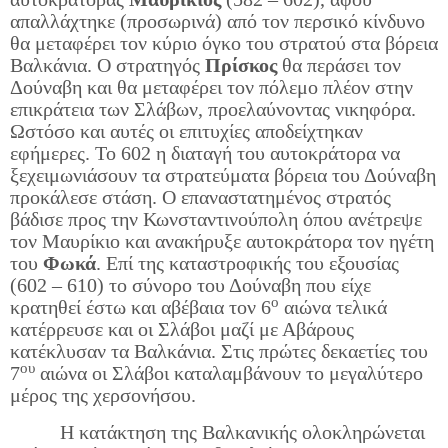
απαλλάχτηκε (προσωρινά) από τον περσικό κίνδυνο
θα μεταφέρει τον κύριο όγκο του στρατού στα βόρεια
Βαλκάνια. Ο στρατηγός
Πρίσκος
θα περάσει τον
Δούναβη και θα μεταφέρει τον πόλεμο πλέον στην
επικράτεια των Σλάβων, προελαύνοντας νικηφόρα.
Ωστόσο και αυτές οι επιτυχίες αποδείχτηκαν
εφήμερες. Το 602 η διαταγή του αυτοκράτορα να
ξεχειμωνιάσουν τα στρατεύματα βόρεια του Δούναβη
προκάλεσε στάση. Ο επαναστατημένος στρατός
βάδισε προς την Κωνσταντινούπολη όπου ανέτρεψε
τον Μαυρίκιο και ανακήρυξε αυτοκράτορα τον ηγέτη
του
Φωκά
. Επί της καταστροφικής του εξουσίας
(602 – 610) το σύνορο του Δούναβη που είχε
ο
κρατηθεί έστω και αβέβαια τον 6
αιώνα τελικά
κατέρρευσε και οι Σλάβοι μαζί με Αβάρους
κατέκλυσαν τα Βαλκάνια. Στις πρώτες δεκαετίες του
ου
7
αιώνα οι Σλάβοι καταλαμβάνουν το μεγαλύτερο
μέρος της χερσονήσου.
Η κατάκτηση της Βαλκανικής ολοκληρώνεται