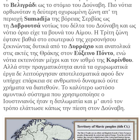
το
Βελιγράδ
ι ως το στόμιο του Δούναβη. Πιο νότια
ορθωνόταν η δεύτερη οχυρωμένη ζώνη απ’ τη
περιοχή
Sumadija
της βόρειας Σερβίας ως
τη
Δοβρουτσά
νοτίως του δέλτα του Δούναβη και ως
νότιο όριο είχε τα βουνά του Αίμου. Η Τρίτη ζώνη
έφτανε βαθιά στο εσωτερικό της χερσονήσου
ξεκινώντας δυτικά από το
Δυρράχιο
και ανατολικά
στις ακτές της Θράκης στον
Εύξεινο Πόντο
, ενώ
νότια εκτεινόταν μέχρι και τον ισθμό της
Κορίνθου
.
Αλλά στην πραγματικότητα αυτά τα οχυρωματικά
έργα δε λειτούργησαν αποτελεσματικά αφού δεν
υπήρχε επάρκεια σε ανθρωπινό δυναμικό ούτε
χρήματα να διατεθούν. Το καλύτερο ωστόσο
αμυντικό σύστημα που χρησιμοποίησε ο
Ιουστινιανός ήταν η διπλωματία και μ’ αυτό τον
τρόπο ελάττωσε κάπως την πίεση στον Δούναβη.