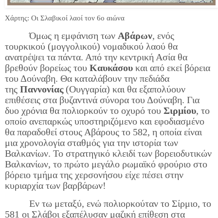
Χάρτης: Oι Σλαβικοί λαοί τον 6ο αιώνα
Όμως η εμφάνιση των
Αβάρων
, ενός
τουρκικού (μογγολικού) νομαδικού λαού θα
ανατρέψει τα πάντα. Από την κεντρική Ασία θα
βρεθούν βορείως του
Καυκάσου
και από εκεί βόρεια
του Δούναβη. Θα καταλάβουν την πεδιάδα
της
Παννονίας
(Ουγγαρία) και θα εξαπολύουν
επιθέσεις στα βυζαντινά σύνορα του Δούναβη. Για
δυο χρόνια θα πολιορκούν το οχυρό του
Σιρμίου
, το
οποίο ανεπαρκώς υποστηριζόμενο και εφοδιασμένο
θα παραδοθεί στους Αβάρους το 582, η οποία είναι
μια χρονολογία σταθμός για την ιστορία των
Βαλκανίων. Το στρατηγικό κλειδί των βορειοδυτικών
Βαλκανίων, το πρώτο μεγάλο ρωμαϊκό φρούριο στο
βόρειο τμήμα της χερσονήσου είχε πέσει στην
κυριαρχία των βαρβάρων!
Εν τω μεταξύ, ενώ πολιορκούταν το Σίρμιο, το
581 οι Σλάβοι εξαπέλυσαν μαζική επίθεση στα