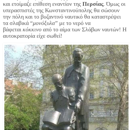
και ετοίμαζε επίθεση εναντίον της
Περσίας
. Όμως οι
υπερασπιστές της Κωνσταντινούπολης θα σώσουν
την πόλη και το βυζαντινό ναυτικό θα καταστρέψει
τα σλαβικά “
μονόξυλα
” με το νερό να
βάφεται
κόκκινο
από το αίμα των Σλάβων ναυτών! Η
αυτοκρατορία είχε σωθεί!