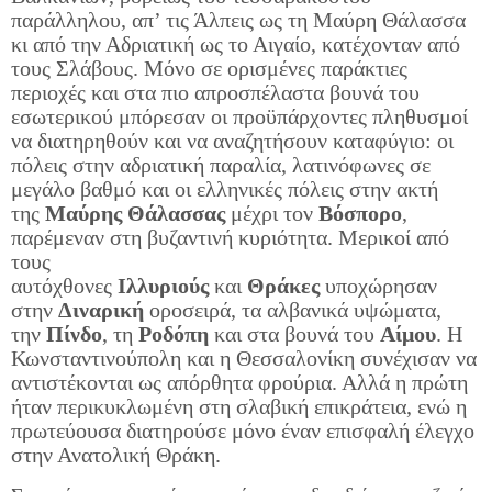
παράλληλου, απ’ τις Άλπεις ως τη Μαύρη Θάλασσα
κι από την Αδριατική ως το Αιγαίο, κατέχονταν από
τους Σλάβους. Μόνο σε ορισμένες παράκτιες
περιοχές και στα πιο απροσπέλαστα βουνά του
εσωτερικού μπόρεσαν οι προϋπάρχοντες πληθυσμοί
να διατηρηθούν και να αναζητήσουν καταφύγιο: οι
πόλεις στην αδριατική παραλία, λατινόφωνες σε
μεγάλο βαθμό και οι ελληνικές πόλεις στην ακτή
της
Μαύρης Θάλασσας
μέχρι τον
Βόσπορο
,
παρέμεναν στη βυζαντινή κυριότητα. Μερικοί από
τους
αυτόχθονες
Ιλλυριούς
και
Θράκες
υποχώρησαν
στην
Διναρική
οροσειρά, τα αλβανικά υψώματα,
την
Πίνδο
, τη
Ροδόπη
και στα βουνά του
Αίμου
. Η
Κωνσταντινούπολη και η Θεσσαλονίκη συνέχισαν να
αντιστέκονται ως απόρθητα φρούρια. Αλλά η πρώτη
ήταν περικυκλωμένη στη σλαβική επικράτεια, ενώ η
πρωτεύουσα διατηρούσε μόνο έναν επισφαλή έλεγχο
στην Ανατολική Θράκη.