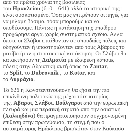
από τα πρώτα χρόνια της βασιλείας
του
Ηρακλείου
(610 – 641) αλλά το ιστορικό της
είναι συσκοτισμένο. Όσα μας επιτρέπουν οι πηγές για
να μιλάμε βάσιμα, τόσα μπορούμε και να
υποθέσουμε. Πάντως η κατάκτηση της υπαίθρου
προχώρησε αργά, χωρίς συστηματικό σχέδιο. Αλλά
όποτε οι Σλάβοι επιτίθονταν σε σπουδαίες πόλεις και
οδηγούνταν ή υποστηρίζονταν από τους Αβάρους το
μοτίβο ήταν η στρατιωτική κατάκτηση. Οι Σλάβοι θα
κατακτήσουν τη
Δαλματία
με εξαίρεση κάποιες
πόλεις στην Αδριατική ακτή όπως το
Zantar
,
το
Split
, το
Dubrovnik
, το
Kotor
, και
το
Δυρράχιο
.
Το 626 η Κωνσταντινούπολη θα ζήσει την πιο
επικίνδυνη πολιορκία της μέχρι τότε ιστορίας
της.
Άβαροι
,
Σλάβοι
,
Βούλγαροι
από την ευρωπαϊκή
πλευρά και μια
περσική
στρατιά από την ασιατική
(
Χαλκηδόνα
) θα πραγματοποιήσουν συγχρονισμένη
επίθεση στην πρωτεύουσα, τη στιγμή που ο
αυτοκράτορας Ηράκλειος βρισκόταν στον Καύκασο