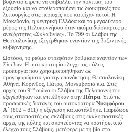
βυζάντιο έπρεπε να επιβάλλει την πολιτική του
εξουσία και να σταθεροποιήσει τις διοικητικές του
λειτουργίες στις περιοχές που κατείχαν αυτοί. Η
Μακεδονία, η κεντρική Ελλάδα και το μεγαλύτερο
μέρος της Πελοποννήσου ήταν ακόμα διάσπαρτες με
ανεξάρτητες «Σκλαβινίες». Το 799 οι Σλάβοι της
Θεσσαλονίκης εξεγέρθηκαν εναντίον της βυζαντινής
κυβέρνησης.
Ωστόσο, το ρεύμα στρεφόταν βαθμιαία εναντίον των
Σλάβων. Η αυτοκρατορία έλεγχε τις πόλεις –
προπύργια που χρησιμοποιήθηκαν ως
προγεφυρώματα για την επανάκτηση, Θεσσαλονίκη,
Αθήνα, Κόρινθος, Πάτρα, Μονεμβασιά κ.α. Στις
ου
αρχές του 9
αιώνα οι Σλάβοι της Πελοποννήσου
εξεγέρθηκαν και επιτέθηκαν στην
Πάτρα
. Υπό τις
προσωπικές διαταγές του αυτοκράτορα
Νικηφόρου
Α΄
(802 – 811) η εξέγερση καταστάλθηκε. Παρέδωσε
τους στασιαστές ως σκλάβους στις εκκλησιαστικές
αρχές της πόλης και σκοπεύοντας να κρατήσει υπό
έλεγχο τους Σλάβους, μετέφερε με τη βία στα