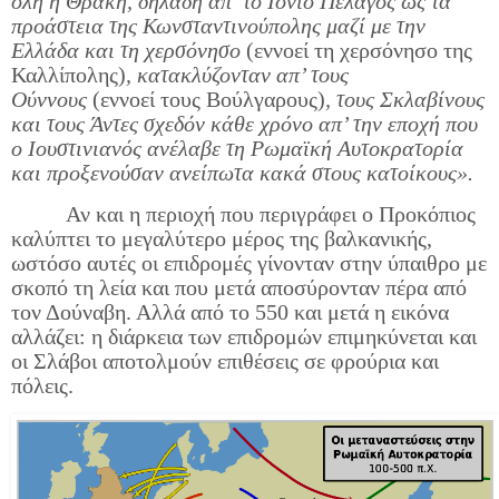
όλη η Θράκη, δηλαδή απ’ το Ιόνιο Πέλαγος ως τα
προάστεια της Κωνσταντινούπολης μαζί με την
Ελλάδα και τη χερσόνησο
(εννοεί τη χερσόνησο της
Καλλίπολης)
,
κατακλύζονταν απ’ τους
Ούννους
(εννοεί τους Βούλγαρους)
,
τους Σκλαβίνους
και τους Άντες σχεδόν κάθε χρόνο απ’ την εποχή που
ο Ιουστινιανός ανέλαβε τη Ρωμαϊκή Αυτοκρατορία
και προξενούσαν ανείπωτα κακά στους κατοίκους».
Αν και η περιοχή που περιγράφει ο Προκόπιος
καλύπτει το μεγαλύτερο μέρος της βαλκανικής,
ωστόσο αυτές οι επιδρομές γίνονταν στην ύπαιθρο με
σκοπό τη λεία και που μετά αποσύρονταν πέρα από
τον Δούναβη. Αλλά από το 550 και μετά η εικόνα
αλλάζει: η διάρκεια των επιδρομών επιμηκύνεται και
οι Σλάβοι αποτολμούν επιθέσεις σε φρούρια και
πόλεις.