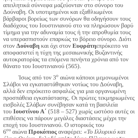
απειλητικά σύννεφα μαζεύονταν στο σύνορο του
Δούναβη. Οι υποτιμημένοι και εξαθλιωμένοι
βάρβαροι βορείως των συνόρων θα οδηγήσουν τους
διαδόχους του Ιουστινιανού στο να πληρώσουν βαρύ
τίμημα για την αδυναμία τους ή την απροθυμία τους
να υπερασπιστούν επαρκώς το βόρειο σύνορο. Διότι
στον
Δούναβη
και όχι στον
Ευφράτη
επρόκειτο να
αποφασιστεί η τύχη της μεσαιωνικής Βυζαντινής
αυτοκρατορίας τα επόμενα πενήντα χρόνια από τον
θάνατο του Ιουστινιανού (565).
ο
Ίσως από τον 3
αιώνα κάποιοι μεμονωμένοι
Σλάβοι να εγκαταστάθηκαν νοτίως του Δούναβη,
αλλά δεν επρόκειτο ασφαλώς για μια οργανωμένη
προσπάθεια εγκατάστασης. Οι πρώτες τεκμηριωμένες
εισβολές Σλάβων συνέβησαν κατά τη βασιλεία
του
Ιουστίνου Α΄
(518 – 527) χωρίς ωστόσο αυτές οι
επιθέσεις να πάρουν μεγάλες διαστάσεις μέχρι την
εποχή του Ιουστινιανού. Ο ιστορικός του
ου
6
αιώνα
Προκόπιος
αναφέρει:
«Το Ιλλυρικό και