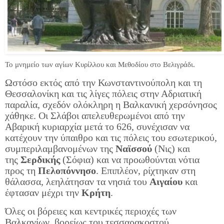
Το μνημείο των αγίων Κυρίλλου και Μεθοδίου στο Βελιγράδι.
Ωστόσο εκτός από την Κωνσταντινούπολη και τη
Θεσσαλονίκη και τις λίγες πόλεις στην Αδριατική
παραλία, σχεδόν ολόκληρη η Βαλκανική χερσόνησος
χάθηκε. Οι Σλάβοι απελευθερωμένοι από την
Αβαρική κυριαρχία μετά το 626, συνέχισαν να
κατέχουν την ύπαιθρο και τις πόλεις του εσωτερικού,
συμπεριλαμβανομένων της
Ναϊσσού
(Νις) και
της
Σερδικής
(Σόφια) και να προωθούνται νότια
προς τη
Πελοπόννησο
. Επιπλέον, ρίχτηκαν στη
θάλασσα, λεηλάτησαν τα νησιά του
Αιγαίου
και
έφτασαν μέχρι την
Κρήτη
.
Όλες οι βόρειες και κεντρικές περιοχές των
Βαλκανίων, βορείως του τεσσαρακοστού