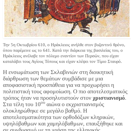
Την 5η Οκτωβρίου 610, ο Hράκλειος ανήλθε στον βυζαντινό θρόνο,
όπου παρέμεινε ως το 641. Κατά την διάρκεια της βασιλείας του, ο
Ηράκλειος ανέλαβε τον πόλεμο εναντίον των Περσών, που είχαν
καταλάβει τους Αγίους Τόπους και είχαν κλέψει τον Τίμιο Σταυρό.
Η ενσωμάτωση των Σκλαβινιών στη διοικητική
διάρθρωση των θεμάτων συμβάδισε με μια
αποφασιστική προσπάθεια για να προχωρήσει η
πολιτιστική τους αφομοίωση. Ο πιο αποτελεσματικός
τρόπος ήταν να προσηλυτιστούν στον
χριστιανισμό
.
ου
Στα τέλη του 10
αιώνα ο εκχριστιανισμός
ολοκληρώθηκε σε μεγάλο βαθμό. Η
αποτελεσματικότητα των ορθοδόξων κληρικών,
υψηλόβαθμων και χαμηλόβαθμων, επαυξήθηκε και
σε συνδυασμό με τη χρήση της ελληνικής