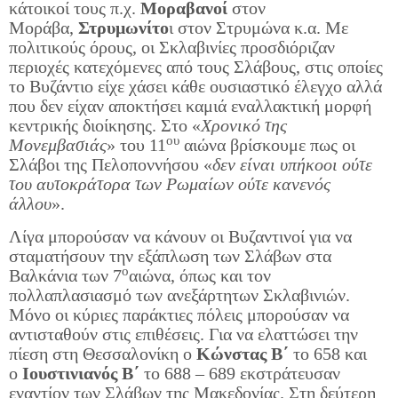
κάτοικοί τους π.χ.
Μοραβανοί
στον
Μοράβα,
Στρυμωνίτο
ι στον Στρυμώνα κ.α. Με
πολιτικούς όρους, οι Σκλαβινίες προσδιόριζαν
περιοχές κατεχόμενες από τους Σλάβους, στις οποίες
το Βυζάντιο είχε χάσει κάθε ουσιαστικό έλεγχο αλλά
που δεν είχαν αποκτήσει καμιά εναλλακτική μορφή
κεντρικής διοίκησης. Στο «
Χρονικό της
ου
Μονεμβασιάς
» του 11
αιώνα βρίσκουμε πως οι
Σλάβοι της Πελοποννήσου «
δεν είναι υπήκοοι ούτε
του αυτοκράτορα των Ρωμαίων ούτε κανενός
άλλου
».
Λίγα μπορούσαν να κάνουν οι Βυζαντινοί για να
σταματήσουν την εξάπλωση των Σλάβων στα
ο
Βαλκάνια των 7
αιώνα, όπως και τον
πολλαπλασιασμό των ανεξάρτητων Σκλαβινιών.
Μόνο οι κύριες παράκτιες πόλεις μπορούσαν να
αντισταθούν στις επιθέσεις. Για να ελαττώσει την
πίεση στη Θεσσαλονίκη ο
Κώνστας Β΄
το 658 και
ο
Ιουστινιανός Β΄
το 688 – 689 εκστράτευσαν
εναντίον των Σλάβων της Μακεδονίας. Στη δεύτερη