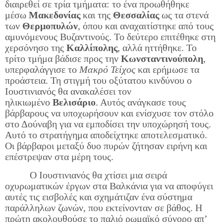
διαιρεθεί σε τρία τμήματα: το ένα προωθήθηκε
μέσω
Μακεδονίας
και της
Θεσσαλίας
ως τα στενά
των
Θερμοπυλών
, όπου και αναχαιτίστηκε από τους
αμυνόμενους Βυζαντινούς. Το δεύτερο επιτέθηκε στη
χερσόνησο της
Καλλίπολης
, αλλά ηττήθηκε. Το
τρίτο τμήμα βάδισε προς την
Κωνσταντινούπολη
,
υπερφαλάγγισε το
Μακρό Τείχος
και ερήμωσε τα
προάστεια. Τη στιγμή του οξύτατου κινδύνου ο
Ιουστινιανός θα ανακαλέσει τον
ηλικιωμένο
Βελισάριο
. Αυτός ανάγκασε τους
βάρβαρους να υποχωρήσουν και ενίσχυσε τον στόλο
στο Δούναβη για να εμποδίσει την υποχώρησή τους.
Αυτό το στρατήγημα αποδείχτηκε αποτελεσματικό.
Οι βάρβαροι μεταξύ δυο πυρών ζήτησαν ειρήνη και
επέστρεψαν στα μέρη τους.
Ο Ιουστινιανός θα χτίσει μια σειρά
οχυρωματικών έργων στα Βαλκάνια για να αποφύγει
αυτές τις εισβολές και σχημάτιζαν ένα σύστημα
παράλληλων ζωνών, που εκτείνονταν σε βάθος. Η
πρώτη ακολουθούσε το παλιό ρωμαϊκό σύνορο απ’