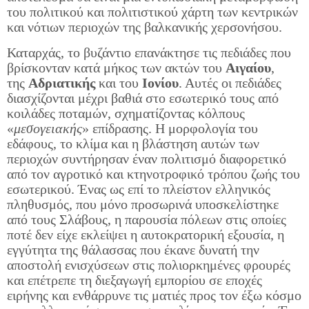
του πολιτικού και πολιτιστικού χάρτη των κεντρικών
και νότιων περιοχών της βαλκανικής χερσονήσου.
Καταρχάς, το βυζάντιο επανάκτησε τις πεδιάδες που
βρίσκονταν κατά μήκος των ακτών του
Αιγαίου
,
της
Αδριατικής
και του
Ιονίου
. Αυτές οι πεδιάδες
διασχίζονται μέχρι βαθιά στο εσωτερικό τους από
κοιλάδες ποταμών, σχηματίζοντας κόλπους
«
μεσογειακής
» επίδρασης. Η μορφολογία του
εδάφους, το κλίμα και η βλάστηση αυτών των
περιοχών συντήρησαν έναν πολιτισμό διαφορετικό
από τον αγροτικό και κτηνοτροφικό τρόπου ζωής του
εσωτερικού. Ένας ως επί το πλείστον ελληνικός
πληθυσμός, που μόνο προσωρινά υποσκελίστηκε
από τους Σλάβους, η παρουσία πόλεων στις οποίες
ποτέ δεν είχε εκλείψει η αυτοκρατορική εξουσία, η
εγγύτητα της θάλασσας που έκανε δυνατή την
αποστολή ενισχύσεων στις πολιορκημένες φρουρές
και επέτρεπε τη διεξαγωγή εμπορίου σε εποχές
ειρήνης και ενθάρρυνε τις ματιές προς τον έξω κόσμο