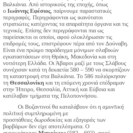
Βαλκάνια. Από ιστορικούς της εποχής, όπως
ο
Ιωάννης Εφέσιος
, παίρνουμε παραστατικές
περιγραφές. Περιγράφονται ως ικανότατοι
στρατιώτες κατέχοντας τα απαραίτητα όργανα και τις
τεχνικές. Επίσης δεν περιγράφονται πια ως
παρείσακτοι οι οποίοι, αφού ολοκλήρωσαν τις
επιδρομές τους, επιστρέφουν πέρα από τον Δούναβη.
Είναι ένα πρώιμο παράδειγμα μόνιμων σλαβικών
εγκαταστάσεων στη Θράκη, Μακεδονία και στη
νοτιότερη Ελλάδα. Οι Άβαροι μαζί με τους Σλάβους
συνέχισαν κατά τη δεκαετία 580 – 590 να σκορπίζουν
τη καταστροφή στα Βαλκάνια. Το 586 πολιόρκησαν
τη
Θεσσαλονίκη
και τη επόμενη χρονιά επέδραμαν
στην Ήπειρο, Θεσσαλία, Αττική και Εύβοια και
κατέλαβαν τμήματα της Πελοποννήσου.
Οι Βυζαντινοί θα καταλάβουν ότι η
αμυντική
πολιτική
συμπληρωμένη με
προσπάθειες
δωροδοκίας
και
εξαγοράς
των
βαρβάρων δεν είχε αποτελέσματα. Ο
αυτοκράτορας
Μαυρίκιος
(582 – 602), αφού