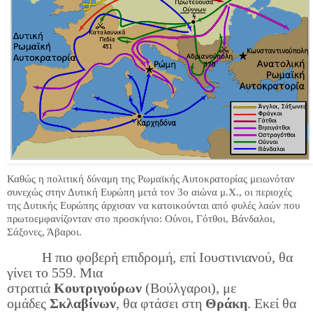
Καθώς η πολιτική δύναμη της Ρωμαϊκής Αυτοκρατορίας μειωνόταν
συνεχώς στην Δυτική Ευρώπη μετά τον 3ο αιώνα μ.Χ., οι περιοχές
της Δυτικής Ευρώπης άρχισαν να κατοικούνται από φυλές λαών που
πρωτοεμφανίζονταν στο προσκήνιο: Ούνοι, Γότθοι, Βάνδαλοι,
Σάξονες, Άβαροι.
Η πιο φοβερή επιδρομή, επί Ιουστινιανού, θα
γίνει το 559. Μια
στρατιά
Κουτριγούρων
(Βούλγαροι), με
ομάδες
Σκλαβίνων
, θα φτάσει στη
Θράκη
. Εκεί θα