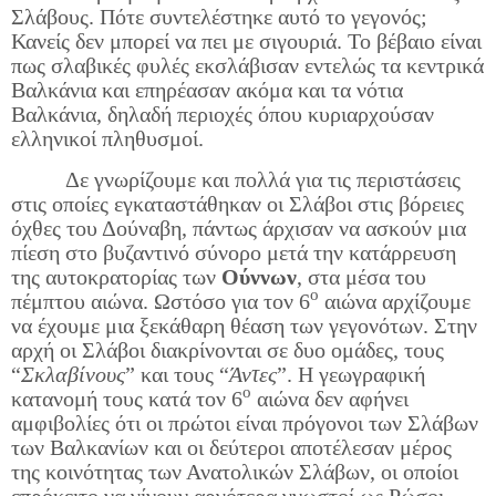
Σλάβους. Πότε συντελέστηκε αυτό το γεγονός;
Κανείς δεν μπορεί να πει με σιγουριά. Το βέβαιο είναι
πως σλαβικές φυλές εκσλάβισαν εντελώς τα κεντρικά
Βαλκάνια και επηρέασαν ακόμα και τα νότια
Βαλκάνια, δηλαδή περιοχές όπου κυριαρχούσαν
ελληνικοί πληθυσμοί.
Δε γνωρίζουμε και πολλά για τις περιστάσεις
στις οποίες εγκαταστάθηκαν οι Σλάβοι στις βόρειες
όχθες του Δούναβη, πάντως άρχισαν να ασκούν μια
πίεση στο βυζαντινό σύνορο μετά την κατάρρευση
της αυτοκρατορίας των
Ούννων
, στα μέσα του
ο
πέμπτου αιώνα. Ωστόσο για τον 6
αιώνα αρχίζουμε
να έχουμε μια ξεκάθαρη θέαση των γεγονότων. Στην
αρχή οι Σλάβοι διακρίνονται σε δυο ομάδες, τους
“
Σκλαβίνους
” και τους “
Άντες
”. Η γεωγραφική
ο
κατανομή τους κατά τον 6
αιώνα δεν αφήνει
αμφιβολίες ότι οι πρώτοι είναι πρόγονοι των Σλάβων
των Βαλκανίων και οι δεύτεροι αποτέλεσαν μέρος
της κοινότητας των Ανατολικών Σλάβων, οι οποίοι
επρόκειτο να γίνουν αργότερα γνωστοί ως Ρώσοι.