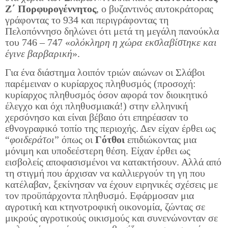
Ζ΄ Πορφυρογέννητος
, ο βυζαντινός αυτοκράτορας
γράφοντας το 934 και περιγράφοντας τη
Πελοπόννησο δηλώνει ότι μετά τη μεγάλη πανούκλα
του 746 – 747 «
ολόκληρη η χώρα εκσλαβίστηκε και
έγινε βαρβαρική
».
Για ένα διάστημα λοιπόν τριών αιώνων οι Σλάβοι
παρέμειναν ο κυρίαρχος πληθυσμός (προσοχή:
κυρίαρχος πληθυσμός όσον αφορά τον διοικητικό
έλεγχο και όχι πληθυσμιακά!) στην ελληνική
χερσόνησο και είναι βέβαιο ότι επηρέασαν το
εθνογραφικό τοπίο της περιοχής. Δεν είχαν έρθει ως
“
φοιδεράτοι
” όπως οι
Γότθοι
επιδιώκοντας μια
μόνιμη και υποδεέστερη θέση. Είχαν έρθει ως
εισβολείς αποφασισμένοι να κατακτήσουν. Αλλά από
τη στιγμή που άρχισαν να καλλιεργούν τη γη που
κατέλαβαν, ξεκίνησαν να έχουν ειρηνικές σχέσεις με
τον προϋπάρχοντα πληθυσμό. Εφάρμοσαν μια
αγροτική και κτηνοτροφική οικονομία, ζώντας σε
μικρούς αγροτικούς οικισμούς και συνενώνονταν σε