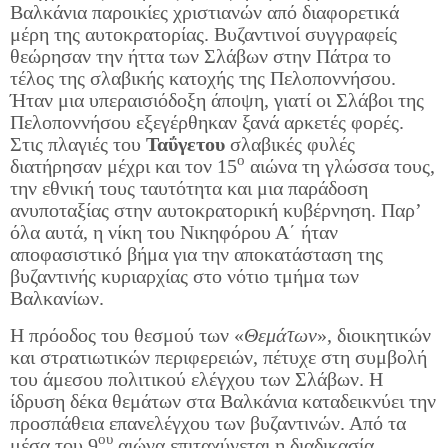
Βαλκάνια παροικίες χριστιανών από διαφορετικά
μέρη της αυτοκρατορίας. Βυζαντινοί συγγραφείς
θεώρησαν την ήττα των Σλάβων στην Πάτρα το
τέλος της σλαβικής κατοχής της Πελοποννήσου.
Ήταν μια υπεραισιόδοξη άποψη, γιατί οι Σλάβοι της
Πελοποννήσου εξεγέρθηκαν ξανά αρκετές φορές.
Στις πλαγιές του
Ταΰγετου
σλαβικές φυλές
ο
διατήρησαν μέχρι και τον 15
αιώνα τη γλώσσα τους,
την εθνική τους ταυτότητα και μια παράδοση
ανυποταξίας στην αυτοκρατορική κυβέρνηση. Παρ’
όλα αυτά, η νίκη του Νικηφόρου Α΄ ήταν
αποφασιστικό βήμα για την αποκατάσταση της
βυζαντινής κυριαρχίας στο νότιο τμήμα των
Βαλκανίων.
Η πρόοδος του θεσμού των «
Θεμάτων
», διοικητικών
και στρατιωτικών περιφερειών, πέτυχε στη συμβολή
του άμεσου πολιτικού ελέγχου των Σλάβων. Η
ίδρυση δέκα θεμάτων στα Βαλκάνια καταδεικνύει την
προσπάθεια επανελέγχου των βυζαντινών. Από τα
ου
μέσα του 9
αιώνα επιταχύνεται η διαδικασία