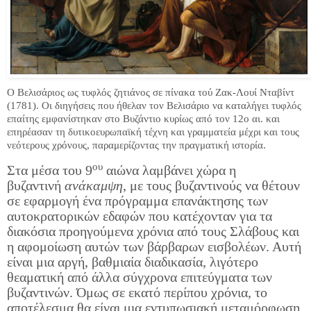
Ο Βελισάριος ως τυφλός ζητιάνος σε πίνακα τού Ζακ-Λουί Νταβίντ
(1781). Οι διηγήσεις που ήθελαν τον Βελισάριο να καταλήγει τυφλός
επαίτης εμφανίστηκαν στο Βυζάντιο κυρίως από τον 12ο αι. και
επηρέασαν τη δυτικοευρωπαϊκή τέχνη και γραμματεία μέχρι και τους
νεότερους χρόνους, παραμερίζοντας την πραγματική ιστορία.
ου
Στα μέσα του 9
αιώνα λαμβάνει χώρα η
βυζαντινή
ανάκαμψη
, με τους βυζαντινούς να θέτουν
σε εφαρμογή ένα πρόγραμμα επανάκτησης των
αυτοκρατορικών εδαφών που κατέχονταν για τα
διακόσια προηγούμενα χρόνια από τους Σλάβους και
η αφομοίωση αυτών των βάρβαρων εισβολέων. Αυτή
είναι μια αργή, βαθμιαία διαδικασία, λιγότερο
θεαματική από άλλα σύγχρονα επιτεύγματα των
βυζαντινών. Όμως σε εκατό περίπου χρόνια, το
αποτέλεσμα θα είναι μια εντυπωσιακή μεταμόρφωση