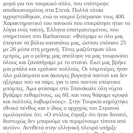
φορά για τον τουρκικό σόλο, που επέστρεψε
αποδεκατισμένος στα Στενά. Πολλά πλοία
αχρηστεύθηκαν, ενώ οι νεκροί ξεπέρασαν τους 400.
Χαρακτηριστικό του πανικού που επικράτησε ήταν τα
λόγια ενός ναύτη, Έλληνα επιστρατευμένου, που
υπηρετούσε στο Barbarossa: «Φεύγαμε κι όλο μας
έπεφταν τα βόλια καταπάνω μας, ώσπου επέσανε 25
με 26 μέσα στη μηχανή. Τότες μαζεύτηκαν όλοι
εμπρός, μα ο ρεΐσης μας απείλησε να μας τουφεκίσει
όλους και ξαναπήγαμε με το στανιό. Εκεί μας βρήκε
μια μπάλα και εχάλασε πολλούς. Οι τσιμινιέρες ήταν
όλο χαλάσματα και άκουγες βογκητά παντού και δεν
ηξέραμε πού να πάμε, για τι από παντού επέφτανε
μπόμπες. Άμα φτάσαμε στο Τσανάκαλε όλη νύχτα
βγάζαμε πεθαμένους, ως 60, και τους θάψαμε κρυφά
και πολλούς λαβωμένους». Στην Τουρκία κηρύχτηκε
εθνικό πένθος και ο ίδιος ο αρχηγός του Στρατού
ομολογούσε ότι: «Ο στόλος έπραξε ότι ήταν δυνατό,
δυστυχώς δεν μπορούμε να περιμένουμε τίποτα από
αυτόν». Αντίθετα στην ελληνική πλευρά υπήρξε