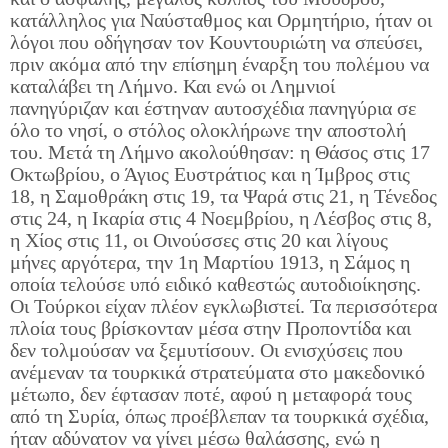
κατάλληλος για Ναύσταθμος και Ορμητήριο, ήταν οι
λόγοι που οδήγησαν τον Κουντουριώτη να σπεύσει,
πριν ακόμα από την επίσημη έναρξη του πολέμου να
καταλάβει τη Λήμνο. Και ενώ οι Λημνιοί
πανηγύριζαν και έστηναν αυτοσχέδια πανηγύρια σε
όλο το νησί, ο στόλος ολοκλήρωνε την αποστολή
του. Μετά τη Λήμνο ακολούθησαν: η Θάσος στις 17
Οκτωβρίου, ο Άγιος Ευστράτιος και η Ίμβρος στις
18, η Σαμοθράκη στις 19, τα Ψαρά στις 21, η Τένεδος
στις 24, η Ικαρία στις 4 Νοεμβρίου, η Λέσβος στις 8,
η Χίος στις 11, οι Οινούσσες στις 20 και λίγους
μήνες αργότερα, την 1η Μαρτίου 1913, η Σάμος η
οποία τελούσε υπό ειδικό καθεστώς αυτοδιοίκησης.
Οι Τούρκοι είχαν πλέον εγκλωβιστεί. Τα περισσότερα
πλοία τους βρίσκονταν μέσα στην Προποντίδα και
δεν τολμούσαν να ξεμυτίσουν. Οι ενισχύσεις που
ανέμεναν τα τουρκικά στρατεύματα στο μακεδονικό
μέτωπο, δεν έφτασαν ποτέ, αφού η μεταφορά τους
από τη Συρία, όπως προέβλεπαν τα τουρκικά σχέδια,
ήταν αδύνατον να γίνει μέσω θαλάσσης, ενώ η