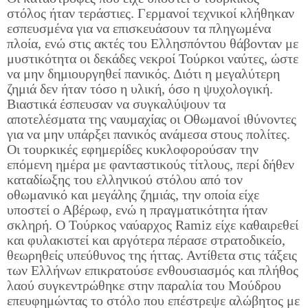
στόλος ήταν τεράστιες. Γερμανοί τεχνικοί κλήθηκαν
εσπευσμένα για να επισκευάσουν τα πληγωμένα
πλοία, ενώ στις ακτές του Ελλησπόντου θάβονταν με
μυστικότητα οι δεκάδες νεκροί Τούρκοι ναύτες, ώστε
να μην δημιουργηθεί πανικός. Διότι η μεγαλύτερη
ζημιά δεν ήταν τόσο η υλική, όσο η ψυχολογική.
Βιαστικά έσπευσαν να συγκαλύψουν τα
αποτελέσματα της ναυμαχίας οι Οθωμανοί ιθύνοντες
για να μην υπάρξει πανικός ανάμεσα στους πολίτες.
Οι τουρκικές εφημερίδες κυκλοφορούσαν την
επόμενη ημέρα με φανταστικούς τίτλους, περί δήθεν
καταδίωξης του ελληνικού στόλου από τον
οθωμανικό και μεγάλης ζημιάς, την οποία είχε
υποστεί ο Αβέρωφ, ενώ η πραγματικότητα ήταν
σκληρή. Ο Τούρκος ναύαρχος Ramiz είχε καθαιρεθεί
και φυλακιστεί και αργότερα πέρασε στρατοδικείο,
θεωρηθείς υπεύθυνος της ήττας. Αντίθετα στις τάξεις
των Ελλήνων επικρατούσε ενθουσιασμός και πλήθος
λαού συγκεντρώθηκε στην παραλία του Μούδρου
επευφημώντας το στόλο που επέστρεψε αλώβητος με