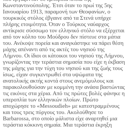
Κωνσταντινούπολης. Έτσι όταν το πρωί της 5ης
Ιανουαρίου 1913, παραμονή των Θεοφανίων, ο
τουρκικός στόλος έβγαινε από τα Στενά υπήρχε
πλήρης ετοιμότητα. Όταν ο Τούρκος ναύαρχος
αντίκρισε σύσσωμο τον ελληνικό στόλο να εξέρχεται
από τον κόλπο του Μούδρου δεν πίστευε στα μάτια
του. Ανέκοψε πορεία και αναγκάστηκε να πάρει θέση
μάχης απέναντι από τις ακτές του νησιού της
Λήμνου. Οι ίδιοι οι κάτοικοι του νησιού της Λήμνου,
γνωρίζοντας την τεράστια σημασία που είχε η έκβαση
της μάχης για την τύχη του νησιού και της ζωής τους
ίσως, είχαν συγκεντρωθεί στα υψώματα της
ανατολικής ακτής κοντά στους ανεμόμυλους και
παρακολουθούσαν με κομμένη την ανάσα βαστώντας
τις εικόνες στα χέρια. Από τις πρώτες βολές φάνηκε η
υπεροπλία των ελληνικών πλοίων. Πρώτο
αποχώρησε το «Messoudieh» με κατεστραμμένους
και τους τρεις πύργους του. Ακολούθησε το
Barbarossa, στο οποίο μάλιστα είχε αναρτηθεί μια
τεράστια κόκκινη σημαία. Μια τεράστια έκρηξη