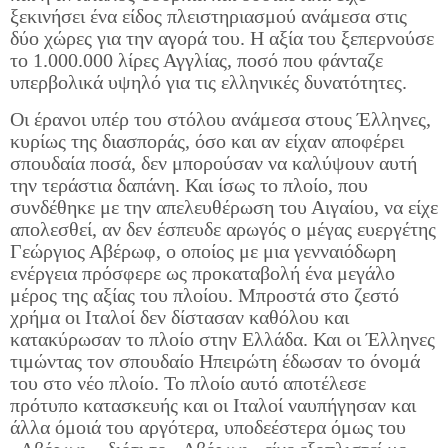
ξεκινήσει ένα είδος πλειστηριασμού ανάμεσα στις
δύο χώρες για την αγορά του. Η αξία του ξεπερνούσε
το 1.000.000 λίρες Αγγλίας, ποσό που φάνταζε
υπερβολικά υψηλό για τις ελληνικές δυνατότητες.
Οι έρανοι υπέρ του στόλου ανάμεσα στους Έλληνες,
κυρίως της διασποράς, όσο και αν είχαν αποφέρει
σπουδαία ποσά, δεν μπορούσαν να καλύψουν αυτή
την τεράστια δαπάνη. Και ίσως το πλοίο, που
συνδέθηκε με την απελευθέρωση του Αιγαίου, να είχε
απολεσθεί, αν δεν έσπευδε αρωγός ο μέγας ευεργέτης
Γεώργιος Αβέρωφ, ο οποίος με μια γενναιόδωρη
ενέργεια πρόσφερε ως προκαταβολή ένα μεγάλο
μέρος της αξίας του πλοίου. Μπροστά στο ζεστό
χρήμα οι Ιταλοί δεν δίστασαν καθόλου και
κατακύρωσαν το πλοίο στην Ελλάδα. Και οι Έλληνες
τιμώντας τον σπουδαίο Ηπειρώτη έδωσαν το όνομά
του στο νέο πλοίο. Το πλοίο αυτό αποτέλεσε
πρότυπο κατασκευής και οι Ιταλοί ναυπήγησαν και
άλλα όμοιά του αργότερα, υποδεέστερα όμως του