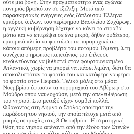
ούτε μια βολή. Στην πραγματικότητα ένας αγώνας
πονηριάς βρισκόταν σε εξέλιξη. Μετά από
παρασκηνιακές ενέργειες ενός ζάπλουτου Έλληνα
εμπόρου όπλων, του περίφημου Βασιλείου Ζαχάρωφ,
η αγγλική κυβέρνηση δέχτηκε να κάνει τα στραβά
μάτια και να επιτρέψει σε ένα μικρό, δήθεν ουδέτερο,
εμπορικό πλοίο να φορτώσει τα πυρομαχικά σε
κάποια απόμερη προβλήτα του ποταμού Τάμεση. Στη
συνέχεια ο ηρωικός καπετάνιος του έπλευσε
κινδυνεύοντας να βυθιστεί στον φουρτουνιασμένο
Ατλαντικό, χωρίς να μπορεί να πιάσει λιμάνι, διότι θα
αποκαλυπτόταν το φορτίο του και κατάφερε να φέρει
το φορτίο στον Πειραιά. Τελικά μόλις στα μέσα
Νοεμβρίου έφτασαν τα πυρομαχικά του Αβέρωφ στο
Μούδρο όπου ναυλοχούσε, μετά την απελευθέρωση
του νησιού. Στο μεταξύ είχαν συμβεί πολλά.
Φθάνοντας στη Λήμνο ο Στόλος απαίτησε την
παράδοση του νησιού, την οποία πέτυχε μετά από
μικρές αψιμαχίες στις 8 Οκτωβρίου. Η στρατηγική
θέση του νησιού απέναντι από την έξοδο των Στενών
και ο ασφαλής, μεγάλος κόλπος του Μούδρου,