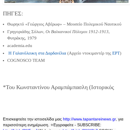
ΠΗΓΕΣ:
Θωρηκτό «Γεώργιος Αβέρωφ» – Μουσείο Πολεμικού Ναυτικού
Γρηγοριάδης Σόλων,
Οι Βαλκανικοί Πόλεμοι 1912-1913
,
Φυτράκης, 1979
academia.edu
Η Γαλανόλευκη στα Δαρδανέλια
(Αρχείο ντοκιμαντέρ της
ΕΡΤ
)
COGNOSCO TEAM
*Του Κωνσταντίνου Αραμπάμπασλη (Ιστορικός
Επισκεφτείτε την ιστοσελίδα μας
http
://
www
.
tapantareinews
.
gr
, για
περισσότερη ενημέρωση.
⭐
Εγγραφείτε - SUBSCRIBE: