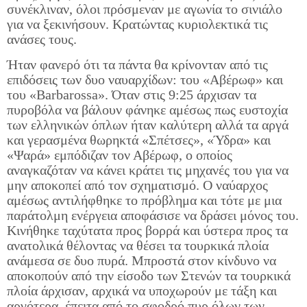
συνέκλιναν, όλοι πρόσμεναν με αγωνία το σινιάλο
για να ξεκινήσουν. Κρατώντας κυριολεκτικά τις
ανάσες τους.
Ήταν φανερό ότι τα πάντα θα κρίνονταν από τις
επιδόσεις των δυο ναυαρχίδων: του «Αβέρωφ» και
του «Barbarossa». Όταν στις 9:25 άρχισαν τα
πυροβόλα να βάλουν φάνηκε αμέσως πως ευστοχία
των ελληνικών όπλων ήταν καλύτερη αλλά τα αργά
και γερασμένα θωρηκτά «Σπέτσες», «Ύδρα» και
«Ψαρά» εμπόδιζαν τον Αβέρωφ, ο οποίος
αναγκαζόταν να κάνει κράτει τις μηχανές του για να
μην αποκοπεί από τον σχηματισμό. Ο ναύαρχος
αμέσως αντιλήφθηκε το πρόβλημα και τότε με μια
παράτολμη ενέργεια αποφάσισε να δράσει μόνος του.
Κινήθηκε ταχύτατα προς βορρά και ύστερα προς τα
ανατολικά θέλοντας να θέσει τα τουρκικά πλοία
ανάμεσα σε δυο πυρά. Μπροστά στον κίνδυνο να
αποκοπούν από την είσοδο των Στενών τα τουρκικά
πλοία άρχισαν, αρχικά να υποχωρούν με τάξη και
αργότερα, έπειτα από το σφοδρό πυρ όλων των