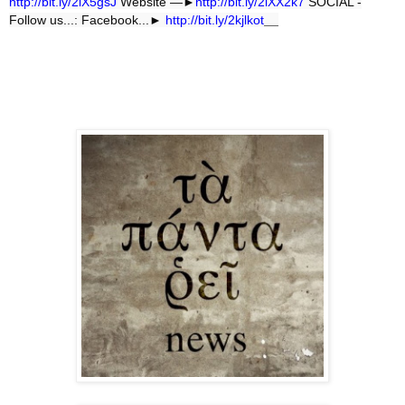
http://bit.ly/2lX5gsJ
Website —►
http://bit.ly/2lXX2k7
SOCIAL -
Follow us...: Facebook...►
http://bit.ly/2kjlkot