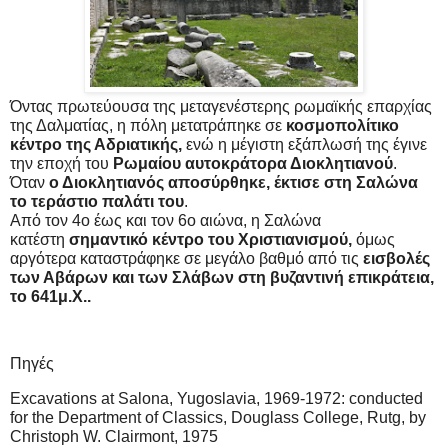
Όντας πρωτεύουσα της μεταγενέστερης ρωμαϊκής επαρχίας
της Δαλματίας, η πόλη μετατράπηκε σε
κοσμοπολίτικο
κέντρο της Αδριατικής,
ενώ η μέγιστη εξάπλωσή της έγινε
την εποχή του
Ρωμαίου αυτοκράτορα Διοκλητιανού
.
Όταν
ο Διοκλητιανός αποσύρθηκε, έκτισε στη Σαλώνα
το τεράστιο παλάτι του
.
Από τον 4ο έως και τον 6ο αιώνα, η Σαλώνα
κατέστη
σημαντικό κέντρο του Χριστιανισμού,
όμως
αργότερα καταστράφηκε σε μεγάλο βαθμό από τις
εισβολές
των Αβάρων και των Σλάβων στη βυζαντινή επικράτεια,
το 641μ.Χ..
Πηγές
Excavations at Salona, Yugoslavia, 1969-1972: conducted
for the Department of Classics, Douglass College, Rutg, by
Christoph W. Clairmont, 1975