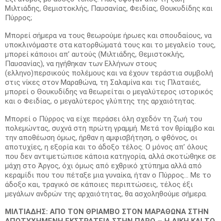
Μιλτιάδης, Θεμιστοκλής, Παυσανίας, Φειδίας, Θουκυδίδης και
Πύρρος;
Μπορεί σήμερα να τους θεωρούμε ήρωες και σπουδαίους, να
υποκλινόμαστε στα κατορθώματά τους και το μεγαλείο τους,
μπορεί κάποιοι απ’ αυτούς (Μιλτιάδης, Θεμιστοκλής,
Παυσανίας), να ηγήθηκαν των Ελλήνων στους
(ελληνο)περσικούς πολέμους και να έχουν τεράστια συμβολή
στις νίκες στον Μαραθώνα, τη Σαλαμίνα και τις Πλαταιές,
μπορεί ο Θουκυδίδης να θεωρείται ο μεγαλύτερος ιστορικός
και ο Φειδίας, ο μεγαλύτερος γλύπτης της αρχαιότητας.
Μπορεί ο Πύρρος να είχε περάσει όλη σχεδόν τη ζωή του
πολεμώντας, συχνά στη πρώτη γραμμή. Μετά τον θρίαμβο και
την αποθέωση όμως, ήρθαν η αμφισβήτηση, ο φθόνος, οι
αποτυχίες, η εξορία και το άδοξο τέλος. Ο μόνος απ’ όλους
που δεν αντιμετώπισε κάποια κατηγορία, αλλά σκοτώθηκε σε
μάχη στο Άργος, όχι όμως από εχθρικό χτύπημα αλλά από
κεραμίδι που του πέταξε μια γυναίκα, ήταν ο Πύρρος… Με το
άδοξο και, τραγικό σε κάποιες περιπτώσεις, τέλος έξι
μεγάλων ανδρών της αρχαιότητας, θα ασχοληθούμε σήμερα.
ΜΙΛΤΙΑΔΗΣ: ΑΠΟ ΤΟΝ ΘΡΙΑΜΒΟ ΣΤΟΝ ΜΑΡΑΘΩΝΑ ΣΤΗΝ
ΑΠΟΤΥΧΗΜΕΝΗ ΕΚΣΤΡΑΤΕΙΑ ΣΤΗΝ ΠΑΡΟ – Η ΔΙΚΗ ΚΑΙ ΤΟ