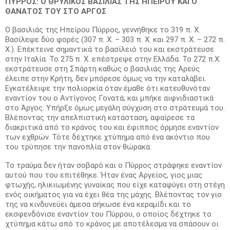
ΠΥΡΡΟΣ: Ο ΘΡΥΛΙΚΟΣ ΒΑΣΙΛΙΑΣ ΤΗΣ ΗΠΕΙΡΟΥ ΚΑΙ Ο
ΘΑΝΑΤΟΣ ΤΟΥ ΣΤΟ ΑΡΓΟΣ
Ο βασιλιάς της Ηπείρου Πύρρος, γεννήθηκε το 319 π. Χ.
Βασίλεψε δύο φορές (307 π. Χ. – 303 π. Χ. και 297 π. Χ. – 272 π.
Χ.). Επέκτεινε σημαντικά το βασίλειό του και εκστράτευσε
στην Ιταλία. Το 275 π. Χ. επέστρεψε στην Ελλάδα. Το 272 π.Χ.
εκστράτευσε στη Σπάρτη καθώς ο βασιλιάς της Αρεύς
έλειπε στην Κρήτη, δεν μπόρεσε όμως να την καταλάβει.
Εγκατέλειψε την πολιορκία όταν έμαθε ότι κατευθυνόταν
εναντίον του ο Αντίγονος Γονατά; και μπήκε αιφνιδιαστικά
στο Άργος. Υπήρξε όμως μεγάλη σύγχυση στο στράτευμά του.
Βλέποντας την απελπιστική κατάσταση, αφαίρεσε τα
διακριτικά από το κράνος του και έφιππος όρμησε εναντίον
των εχθρών. Τότε δέχτηκε χτύπημα από ένα ακόντιο που
του τρύπησε την πανοπλία στον θώρακα.
Το τραύμα δεν ήταν σοβαρό και ο Πύρρος στράφηκε εναντίον
αυτού που του επιτέθηκε. Ήταν ένας Αργείος, γιος μιας
φτωχής, ηλικιωμένης γυναίκας που είχε καταφύγει στη στέγη
ενός οικήματος για να έχει θέα της μάχης. Βλέποντας τον γιο
της να κινδυνεύει άμεσα σήκωσε ένα κεραμίδι και το
εκσφενδόνισε εναντίον του Πύρρου, ο οποίος δέχτηκε το
χτύπημα κάτω από το κράνος με αποτέλεσμα να σπάσουν οι