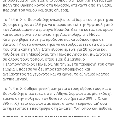
μεταλλεύματα που είχε ο ιστορικός στη Σκαπτή Ύλη (αρχαία
πόλη της Θράκης κοντά στη θάλασσα, απέναντι από τη Θάσο,
περιοχή του νομού Καβάλας σήμερα).
Το 424 π. Χ. ο Θουκυδίδης ανέλαβε το αξίωμα του στρατηγού.
Ως στρατηγός, στάλθηκε να υπερασπιστεί την Αμφίπολη από
τον Λακεδαιμόνιο στρατηγό Βρασίδα. Δεν τα κατάφερε όμως
και έσωσε μόνο το επίνειο της Αμφίπολης, την Ηιόνα.
Κατηγορήθηκε τότε για προδοσία και καταδικάστηκε σε
θάνατο. Γι’ αυτό αναγκάστηκε να αυτοεξοριστεί στα κτήματά
του στη Σκαπτή Ύλη. Στην εξορία έμεινε για 20 χρόνια και
ταξίδεψε στη Μακεδονία, την Πελοπόννησο και πιθανότατα
σε όλους τους τόπους όπου είχε διεξαχθεί ο
Πελοποννησιακός Πόλεμος. Με την 20ετή παραμονή του στην
εξορία, μπόρεσε να δει αποστασιοποιημένος και
ανεξάρτητος τα γεγονότα και να κρίνει το αθηναϊκό κράτος
αντικειμενικά.
Το 404 π. Χ. δόθηκε γενική αμνηστία στους εξόριστους και ο
Θουκυδίδης επέστρεψε στην Αθήνα. Σύμφωνα με μία εκδοχή,
έμεινε στην πόλη ως τον θάνατό του (μεταξύ 399 π. Χ. και
396 π. Χ.), ενώ σύμφωνα με άλλη, απογοητευμένος απ’ όσα
αντιμετώπισε επέστρεψε στη Σκαπτή Ύλη όπου και πέθανε.