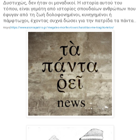
Δυστυχώς, δεν ήταν οι μοναδικοί. Η ιστορία αυτού του
τόπου, είναι γεμάτη από ιστορίες σπουδαίων ανθρώπων που
έφυγαν από τη ζωή δολοφονημένοι, κυνηγημένοι ή
πάμφτωχοι, έχοντας συχνά δώσει για την πατρίδα τα πάντα…
πηγη
https://www.aioniapatris.gr/megales-morfes-tis-archaiotitas-me-tragiko-telos/