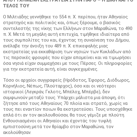
ΤΕΛΟΣ ΤΟΥ
Ο Μιλτιάδης γεννήθηκε το 554 π. Χ. περίπου, ήταν Αθηναίος
στρατηγός και πολιτικός και, όπως ξέρουμε, ο βασικός
συντελεστής της νίκης των Ελλήνων στον Μαραθώνα, το 490
π. Χ. Μετά τη μεγάλη αυτή επιτυχία, τιμήθηκε ιδιαίτερα από
τους συμπολίτες του και, έχοντας τη συναίνεση του Δήμου,
ανέλαβε την άνοιξη του 489 π. Χ. επικεφαλής μιας
εκστρατείας για εκκαθάριση των νησιών των Κυκλάδων από
τις περσικές φρουρές που είχαν απομείνει και να τιμωρήσει
όσα νησιά είχαν συμμαχήσει με τους Πέρσες. Οι πληροφορίες
για την εκστρατεία αυτή, είναι συγκεχυμένες.
Τόσο οι αρχαίοι συγγραφείς (Ηρόδοτος, Έφορος, Διόδωρος,
Κορνήλιος, Νέπως, Πλούταρχος), όσο και οι νεότεροι
ιστορικοί (Λεγκράν, Γκλοτς, Μπέλοχ, Μπέρβε), δεν
συμφωνούν μεταξύ τους. Υπάρχει μάλιστα μια άποψη, ότι
ζήτησε από τους Αθηναίους 70 πλοία και στρατό, χωρίς να
τους πει εναντίον ποιων θα εκστρατεύσει. Τους υποσχέθηκε
απλά ότι αν τον ακολουθούσαν, θα τους γέμιζε με πλούτη.
Ενθουσιασμένοι οι Αθηναίοι και έχοντάς του τυφλή
εμπιστοσύνη μετά τον θρίαμβο στον Μαραθώνα, τον
ακολούθησαν.