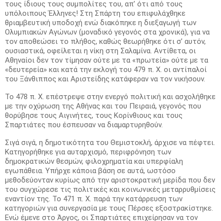
τους ίδιους τους συμπολίτες του, απ’ ότι από τους
υπόλοιπους Έλληνες! Στη Σπάρτη του επιφυλάχθηκε
θριαμβευτική υποδοχή ενώ διακόπηκε η διεξαγωγή των
Ολυμπιακών Αγώνων (μοναδικό γεγονός στα χρονικά), για να
τον αποθεώσει το πλήθος, καθώς θεωρήθηκε ότι σ’ αυτόν,
ουσιαστικά, οφείλεται η νίκη στη Σαλαμίνα. Αντίθετα, οι
Αθηναίοι δεν τον τίμησαν ούτε με τα «πρωτεία» ούτε με τα
«δευτερεία» και κατά την εκλογή του 479 π. Χ. οι αντίπαλοί
του Ξάνθιππος και Αριστείδης κατάφεραν να τον νικήσουν.
Το 478 π. Χ. επέστρεψε στην ενεργό πολιτική και ασχολήθηκε
με την οχύρωση της Αθήνας και του Πειραιά, γεγονός που
θορύβησε τους Αιγινήτες, τους Κορίνθιους και τους
Σπαρτιάτες που έσπευσαν να διαμαρτυρηθούν.
Σιγά σιγά, η δημοτικότητα του Θεμιστοκλή, άρχισε να πέφτει.
Κατηγορήθηκε για αυταρχισμό, περιφρόνηση των
δημοκρατικών θεσμών, φιλοχρηματία και υπερφίαλη
εγωπάθεια. Υπήρχε κάποια βάση σε αυτά, ωστόσο
μεθοδεύονταν κυρίως από την αριστοκρατική μερίδα που δεν
του συγχώρεσε τις πολιτικές και κοινωνικές μεταρρυθμίσεις
εναντίον της. Το 471 π. Χ. παρά την κατάρρευση των
κατηγοριών για συνεργασία με τους Πέρσες εξοστρακίστηκε.
Ενώ έμενε στο Άργος, οι Σπαρτιάτες επιχείρησαν να τον