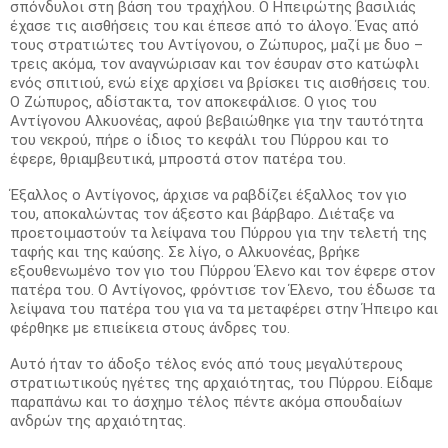
σπόνδυλοι στη βάση του τραχήλου. Ο Ηπειρώτης βασιλιάς
έχασε τις αισθήσεις του και έπεσε από το άλογο. Ένας από
τους στρατιώτες του Αντίγονου, ο Ζώπυρος, μαζί με δυο –
τρεις ακόμα, τον αναγνώρισαν και τον έσυραν στο κατώφλι
ενός σπιτιού, ενώ είχε αρχίσει να βρίσκει τις αισθήσεις του.
Ο Ζώπυρος, αδίστακτα, τον αποκεφάλισε. Ο γιος του
Αντίγονου Αλκυονέας, αφού βεβαιώθηκε για την ταυτότητα
του νεκρού, πήρε ο ίδιος το κεφάλι του Πύρρου και το
έφερε, θριαμβευτικά, μπροστά στον πατέρα του.
Έξαλλος ο Αντίγονος, άρχισε να ραβδίζει έξαλλος τον γιο
του, αποκαλώντας τον άξεστο και βάρβαρο. Διέταξε να
προετοιμαστούν τα λείψανα του Πύρρου για την τελετή της
ταφής και της καύσης. Σε λίγο, ο Αλκυονέας, βρήκε
εξουθενωμένο τον γιο του Πύρρου Έλενο και τον έφερε στον
πατέρα του. Ο Αντίγονος, φρόντισε τον Έλενο, του έδωσε τα
λείψανα του πατέρα του για να τα μεταφέρει στην Ήπειρο και
φέρθηκε με επιείκεια στους άνδρες του.
Αυτό ήταν το άδοξο τέλος ενός από τους μεγαλύτερους
στρατιωτικούς ηγέτες της αρχαιότητας, του Πύρρου. Είδαμε
παραπάνω και το άσχημο τέλος πέντε ακόμα σπουδαίων
ανδρών της αρχαιότητας.