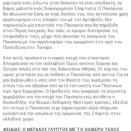
μαρτυρία ενός είλωτα, ήταν δύσκολο να γίνει αποδεκτή, σε
βάρος μάλιστα ενός διακεκριμένου Σπαρτιάτη. Ο Παυσανίας
θα αθωωνόταν ξανά, αν ένας δούλος του, που εκτελούσε χρέη
αγγελιοφόρου στις επαφές του με τον Αρτάβαζο, δεν
παρουσίαζε μία επιστολή του Παυσανία που θα παρέδιδε
στον Πέρση σατράπη. Και πάλι, οι έφοροι διατήρησαν τις
επιφυλάξεις τους, μέχρι που άκουσαν τη συνομιλία του
Παυσανία με τον αγγελιοφόρο του, κρυμμένοι στο ιερό του
Ποσειδώνα στο Ταίναρο.
Από αυτή, προέκυπτε η σαφής ενοχή του στρατηγού.
Αποφάσισαν να τον συλλάβουν. Όμως εκείνος ξέφυγε και
ζήτησε άσυλο στο ναό της Χαλκιοίκου Αθηνάς. Οι πόρτες του
ιερού χτίστηκαν για να πεθάνει ο Παυσανίας από ασιτία. Για να
μην βεβηλωθεί ο ναός από τον θάνατό του, γκρέμισαν τη
στέγη του και έβγαλαν από αυτή τον νικητή των Πλαταιών
λίγο πριν ξεψυχήσει. Ο Ηρόδοτος που αναφέρει τα γεγονότα,
αμφιβάλλει για την ενοχή του Παυσανία ενώ αντίθετα ο
Θουκυδίδης την θεωρεί δεδομένη. Νεότερες έρευνες, έδειξαν
ότι όντως ο Παυσανίας είχε παρεκτραπεί αλλά πλήρωσε
ουσιαστικά την απώλεια της ηγεμονίας της Σπάρτης στον
ελλαδικό χώρο.
ΦΕΙΔΙΑΣ: Ο ΜΕΓΑΛΟΣ ΓΛΥΠΤΗΣ ΜΕ ΤΟ ΘΛΙΒΕΡΟ ΤΕΛΟΣ