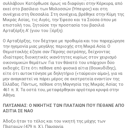
συλλάβουν. Κατόρθωσε όμως να διαφύγει στην Κέρκυρα, από
εκεί στο βασίλειο των Μολοσσών (Ήπειρος) και στη
συνέχεια στη Θεσσαλία. Στη συνέχεια, βρέθηκε στην Κύμη της
Μικράς Ασίας, τις Αιγές, την Έφεσο και τα Σούσα όπου με
επιστολή του, ζητούσε την προστασία του βασιλιά
Αρταξέρξη Α’ (γιου του Ξέρξη).
Ο Αρταξέρξης, τον δέχτηκε με προθυμία και του παραχώρησε
την ηγεμονία μιας μεγάλης περιοχής στη Μικρά Ασία. Ο
Θεμιστοκλής έζησε σαν Πέρσης σατράπης, δείχνοντας
ιδιαίτερες διοικητικές ικανότητες κυρίως στον χειρισμό
οικονομικών θεμάτων. Για τον θάνατό του υπάρχουν δύο
εκδοχές. Είτε ότι πέθανε από φυσικά αίτια (Θουκυδίδης),
είτε ότι αυτοκτόνησε με δηλητήριο («ταύρειον αίμα»), για να
μην αναγκαστεί να πάρει μέρος σε εκστρατεία εναντίον της
Ελλάδας. Πάντως, πέθανε στη Μαγνησία της Μικράς Ασίας το
461 π. Χ. Τα οστά του, μεταφέρθηκαν αργότερα κρυφά στην
Αθήνα.
ΠΑΥΣΑΝΙΑΣ: Ο ΝΙΚΗΤΗΣ ΤΩΝ ΠΛΑΤΑΙΩΝ ΠΟΥ ΠΕΘΑΝΕ ΑΠΟ
ΑΣΙΤΙΑ ΣΕ ΝΑΟ
Άδοξο ήταν το τέλος και του νικητή της μάχης των
Πλαταιών (479 π. Χ.), Παυσανία.