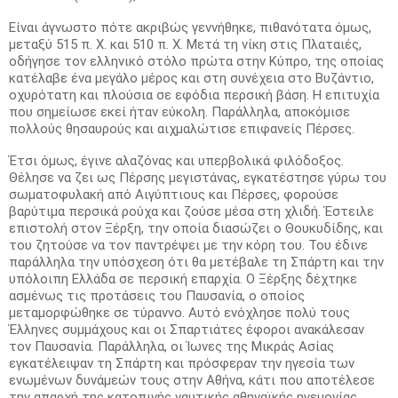
Είναι άγνωστο πότε ακριβώς γεννήθηκε, πιθανότατα όμως,
μεταξύ 515 π. Χ. και 510 π. Χ. Μετά τη νίκη στις Πλαταιές,
οδήγησε τον ελληνικό στόλο πρώτα στην Κύπρο, της οποίας
κατέλαβε ένα μεγάλο μέρος και στη συνέχεια στο Βυζάντιο,
οχυρότατη και πλούσια σε εφόδια περσική βάση. Η επιτυχία
που σημείωσε εκεί ήταν εύκολη. Παράλληλα, αποκόμισε
πολλούς θησαυρούς και αιχμαλώτισε επιφανείς Πέρσες.
Έτσι όμως, έγινε αλαζόνας και υπερβολικά φιλόδοξος.
Θέλησε να ζει ως Πέρσης μεγιστάνας, εγκατέστησε γύρω του
σωματοφυλακή από Αιγύπτιους και Πέρσες, φορούσε
βαρύτιμα περσικά ρούχα και ζούσε μέσα στη χλιδή. Έστειλε
επιστολή στον Ξέρξη, την οποία διασώζει ο Θουκυδίδης, και
του ζητούσε να τον παντρέψει με την κόρη του. Του έδινε
παράλληλα την υπόσχεση ότι θα μετέβαλε τη Σπάρτη και την
υπόλοιπη Ελλάδα σε περσική επαρχία. Ο Ξέρξης δέχτηκε
ασμένως τις προτάσεις του Παυσανία, ο οποίος
μεταμορφώθηκε σε τύραννο. Αυτό ενόχλησε πολύ τους
Έλληνες συμμάχους και οι Σπαρτιάτες έφοροι ανακάλεσαν
τον Παυσανία. Παράλληλα, οι Ίωνες της Μικράς Ασίας
εγκατέλειψαν τη Σπάρτη και πρόσφεραν την ηγεσία των
ενωμένων δυνάμεών τους στην Αθήνα, κάτι που αποτέλεσε
την απαρχή της κατοπινής ναυτικής αθηναϊκής ηγεμονίας.