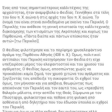
Ένας από τους σημαντικότερους καλλιτέχνες της
αρχαιότητας, ήταν αναμφίβολα ο Φειδίας. Γεννήθηκε στα τέλη
του 6ου π. Χ. αιώνα ή στις αρχές του 5ου π. Χ. αιώνα. Το
όνομά του είναι στενά συνδεδεμένο με εκείνο του Περικλή. Ο
Περικλής του ανέθεσε τη γενική επιστασία της καλλιτεχνικής
διακόσμησης των κτισμάτων της Ακρόπολης και κυρίως του
Παρθενώνα. «Πάντα διείπε και πάντων επίσκοπος ήταν
αυτώ» [τω Περικλεί].
Ο Φειδίας φιλοτέχνησε και το περίφημο χρυσελεφάντινο
άγαλμα της Παρθένου Αθηνάς (438 π. Χ.). Όμως, πολιτικοί
αντίπαλοι του Περικλή κατηγόρησαν τον Φειδία ότι είχε
υπεξαιρέσει μέρος του ελεφαντοστού και του χρυσού του
αγάλματος. Ο Φειδίας όμως, αποσπώντας χωρίς να
προκαλέσει καμία ζημιά, τον χρυσό χιτώνα του αγάλματος και
ζυγίζοντάς τον, απέδειξε τη συκοφαντία. Οι εχθροί του
όμως, τον μήνυσαν και για ασέβεια, θεωρώντας πως
απεικόνισε τον Περικλή και τον εαυτό του, ως «πρεσβύτη
θαλερό» μάλιστα, στην ασπίδα της Θεάς. Σύμφωνα με τον
Πλούταρχο, φυλακίστηκε και πέθανε στη φυλακή από
ασθένεια ή από δηλητήριο που του έδωσαν ύπουλα οι εχθροί
του Περικλή.
Σύμφωνα όμως με άλλη εκδοχή, δεν φυλακίστηκε αλλά