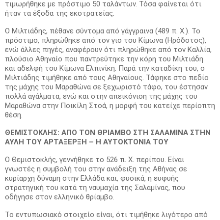
τιμωρήθηκε με πρόστιμο 50 ταλάντων. Τόσα φαίνεται ότι
ήταν τα έξοδα της εκστρατείας.
Ο Μιλτιάδης, πέθανε σύντομα από γάγγραινα (489 π. Χ.). Το
πρόστιμο, πληρώθηκε από τον γιο του Κίμωνα (Ηρόδοτος),
ενώ άλλες πηγές, αναφέρουν ότι πληρώθηκε από τον Καλλία,
πλούσιο Αθηναίο που παντρεύτηκε την κόρη του Μιλτιάδη
και αδελφή του Κίμωνα Ελπινίκη. Παρά την καταδίκη του, ο
Μιλτιάδης τιμήθηκε από τους Αθηναίους. Τάφηκε στο πεδίο
της μάχης του Μαραθώνα σε ξεχωριστό τάφο, του έστησαν
πολλά αγάλματα, ενώ και στην απεικόνιση της μάχης του
Μαραθώνα στην Ποικίλη Στοά, η μορφή του κατείχε περίοπτη
θέση.
ΘΕΜΙΣΤΟΚΛΗΣ: ΑΠΟ ΤΟΝ ΘΡΙΑΜΒΟ ΣΤΗ ΣΑΛΑΜΙΝΑ ΣΤΗΝ
ΑΥΛΗ ΤΟΥ ΑΡΤΑΞΕΡΞΗ – Η ΑΥΤΟΚΤΟΝΙΑ ΤΟΥ
Ο Θεμιστοκλής, γεννήθηκε το 526 π. Χ. περίπου. Είναι
γνωστές η συμβολή του στην ανάδειξη της Αθήνας σε
κυρίαρχη δύναμη στην Ελλάδα και, φυσικά, η ευφυής
στρατηγική του κατά τη ναυμαχία της Σαλαμίνας, που
οδήγησε στον ελληνικό θρίαμβο.
Το εντυπωσιακό στοιχείο είναι, ότι τιμήθηκε λιγότερο από