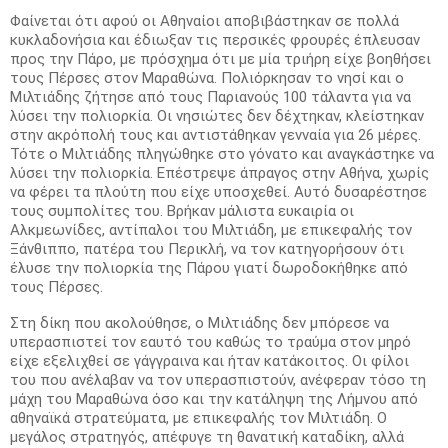
Φαίνεται ότι αφού οι Αθηναίοι αποβιβάστηκαν σε πολλά
κυκλαδονήσια και έδιωξαν τις περσικές φρουρές έπλευσαν
προς την Πάρο, με πρόσχημα ότι με μία τριήρη είχε βοηθήσει
τους Πέρσες στον Μαραθώνα. Πολιόρκησαν το νησί και ο
Μιλτιάδης ζήτησε από τους Παριανούς 100 τάλαντα για να
λύσει την πολιορκία. Οι νησιώτες δεν δέχτηκαν, κλείστηκαν
στην ακρόπολή τους και αντιστάθηκαν γενναία για 26 μέρες.
Τότε ο Μιλτιάδης πληγώθηκε στο γόνατο και αναγκάστηκε να
λύσει την πολιορκία. Επέστρεψε άπραγος στην Αθήνα, χωρίς
να φέρει τα πλούτη που είχε υποσχεθεί. Αυτό δυσαρέστησε
τους συμπολίτες του. Βρήκαν μάλιστα ευκαιρία οι
Αλκμεωνίδες, αντίπαλοι του Μιλτιάδη, με επικεφαλής τον
Ξάνθιππο, πατέρα του Περικλή, να τον κατηγορήσουν ότι
έλυσε την πολιορκία της Πάρου γιατί δωροδοκήθηκε από
τους Πέρσες.
Στη δίκη που ακολούθησε, ο Μιλτιάδης δεν μπόρεσε να
υπερασπιστεί τον εαυτό του καθώς το τραύμα στον μηρό
είχε εξελιχθεί σε γάγγραινα και ήταν κατάκοιτος. Οι φίλοι
του που ανέλαβαν να τον υπερασπιστούν, ανέφεραν τόσο τη
μάχη του Μαραθώνα όσο και την κατάληψη της Λήμνου από
αθηναϊκά στρατεύματα, με επικεφαλής τον Μιλτιάδη. Ο
μεγάλος στρατηγός, απέφυγε τη θανατική καταδίκη, αλλά