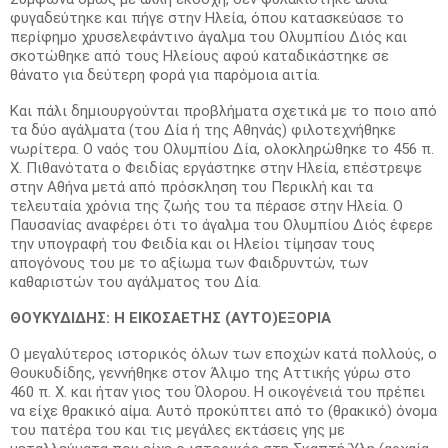
φυγαδεύτηκε και πήγε στην Ηλεία, όπου κατασκεύασε το
περίφημο χρυσελεφάντινο άγαλμα του Ολυμπίου Διός και
σκοτώθηκε από τους Ηλείους αφού καταδικάστηκε σε
θάνατο για δεύτερη φορά για παρόμοια αιτία.
Και πάλι δημιουργούνται προβλήματα σχετικά με το ποιο από
τα δύο αγάλματα (του Δία ή της Αθηνάς) φιλοτεχνήθηκε
νωρίτερα. Ο ναός του Ολυμπίου Δία, ολοκληρώθηκε το 456 π.
Χ. Πιθανότατα ο Φειδίας εργάστηκε στην Ηλεία, επέστρεψε
στην Αθήνα μετά από πρόσκληση του Περικλή και τα
τελευταία χρόνια της ζωής του τα πέρασε στην Ηλεία. Ο
Παυσανίας αναφέρει ότι το άγαλμα του Ολυμπίου Διός έφερε
την υπογραφή του Φειδία και οι Ηλείοι τίμησαν τους
απογόνους του με το αξίωμα των Φαιδρυντών, των
καθαριστών του αγάλματος του Δία.
ΘΟΥΚΥΔΙΔΗΣ: Η ΕΙΚΟΣΑΕΤΗΣ (ΑΥΤΟ)ΕΞΟΡΙΑ
Ο μεγαλύτερος ιστορικός όλων των εποχών κατά πολλούς, ο
Θουκυδίδης, γεννήθηκε στον Άλιμο της Αττικής γύρω στο
460 π. Χ. και ήταν γιος του Όλορου. Η οικογένειά του πρέπει
να είχε θρακικό αίμα. Αυτό προκύπτει από το (θρακικό) όνομα
του πατέρα του και τις μεγάλες εκτάσεις γης με