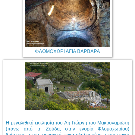
ΦΛΟΜΟΧΩΡΙ ΑΓΙΑ ΒΑΡΒΑΡΑ
Η μεγαλιθική εκκλησία του Αη Γιώργη του Μακρυναριώτη
(πάνω από τη Ζούδα, στην ενορία Φλομοχωρίου)
βρίσκεται στον μοναχικό εγκαταλελειμμένο μεσαιωνικό