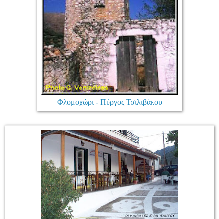
Φλομοχώρι - Πύργος Τσιλιβάκου