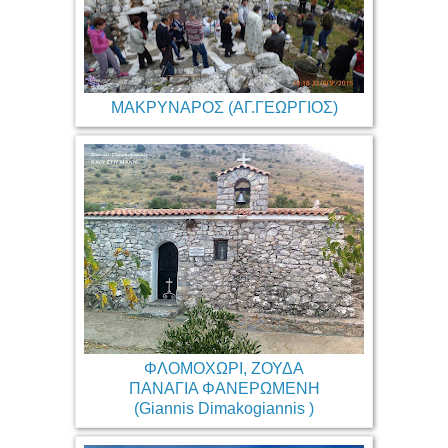
ΜΑΚΡΥΝΑΡΟΣ (ΑΓ.ΓΕΩΡΓΙΟΣ)
ΦΛΟΜΟΧΩΡΙ, ΖΟΥΔΑ
ΠΑΝΑΓΙΑ ΦΑΝΕΡΩΜΕΝΗ
(Giannis Dimakogiannis )