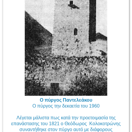
Ο πύργος Παντελεάκου
Ο πύργος την δεκαετία του 1960
Λέγεται μάλιστα πως κατά την προετοιμασία της
επανάστασης του 1821 ο Θεόδωρος Κολοκοτρώνης
συναντήθηκε στον πύργο αυτό με διάφορους