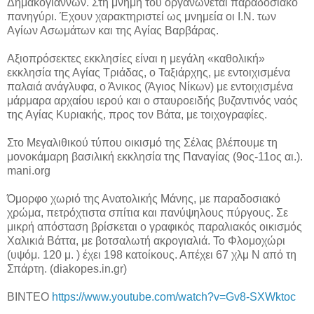
Δημακόγιαννων. Στη μνήμη του οργανώνεται παραδοσιακό
πανηγύρι. Έχουν χαρακτηριστεί ως μνημεία οι Ι.Ν. των
Αγίων Ασωμάτων και της Αγίας Βαρβάρας.
Αξιοπρόσεκτες εκκλησίες είναι η μεγάλη «καθολική»
εκκλησία της Αγίας Τριάδας, ο Ταξιάρχης, με εντοιχισμένα
παλαιά ανάγλυφα, ο Άνικος (Άγιος Νίκων) με εντοιχισμένα
μάρμαρα αρχαίου ιερού και ο σταυροειδής βυζαντινός ναός
της Αγίας Κυριακής, προς τον Βάτα, με τοιχογραφίες.
Στο Μεγαλιθικού τύπου οικισμό της Σέλας βλέπουμε τη
μονοκάμαρη βασιλική εκκλησία της Παναγίας (9ος-11ος αι.).
mani.org
Όμορφο χωριό της Ανατολικής Μάνης, με παραδοσιακό
χρώμα, πετρόχτιστα σπίτια και πανύψηλους πύργους. Σε
μικρή απόσταση βρίσκεται ο γραφικός παραλιακός οικισμός
Χαλικιά Βάττα, με βοτσαλωτή ακρογιαλιά. Το Φλομοχώρι
(υψόμ. 120 μ. ) έχει 198 κατοίκους. Απέχει 67 χλμ Ν από τη
Σπάρτη. (diakopes.in.gr)
ΒΙΝΤΕΟ
https://www.youtube.com/watch?v=Gv8-SXWktoc