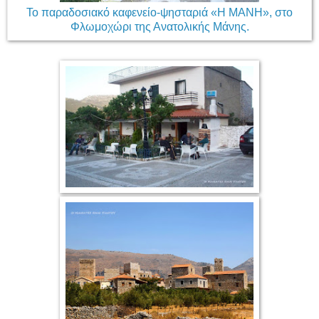
Το παραδοσιακό καφενείο-ψησταριά «Η ΜΑΝΗ», στο
Φλωμοχώρι της Ανατολικής Μάνης.