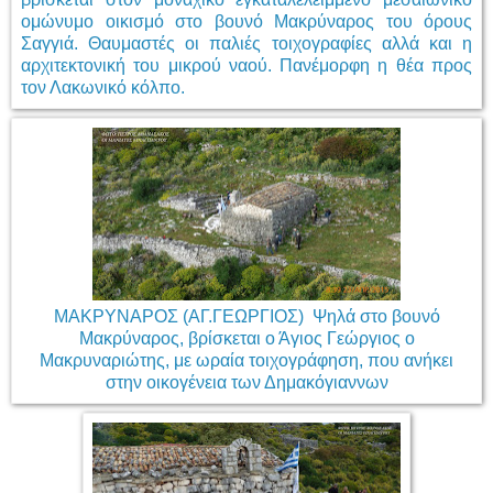
ομώνυμο οικισμό στο βουνό Μακρύναρος του όρους
Σαγγιά. Θαυμαστές οι παλιές τοιχογραφίες αλλά και η
αρχιτεκτονική του μικρού ναού. Πανέμορφη η θέα προς
τον Λακωνικό κόλπο.
ΜΑΚΡΥΝΑΡΟΣ (ΑΓ.ΓΕΩΡΓΙΟΣ) Ψηλά στο βουνό
Μακρύναρος, βρίσκεται ο Άγιος Γεώργιος ο
Μακρυναριώτης, με ωραία τοιχογράφηση, που ανήκει
στην οικογένεια των Δημακόγιαννων