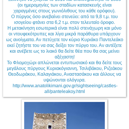
(οι ημερομηνίες των σταδίων κατασκευής είναι
χαραγμένες στους γωνιόλιθους του κάθε ορόφου).
Ο πύργος όσο ανεβαίνει στενεύει: από τα 9,8 τ.μ. του
ισογείου φτάνει στα 6,2 τ.μ. στον τελευταίο όροφο.
Η μετακίνηση εσωτερικά είναι πολύ στενάχωρη και μόνο
οι ντουφεκότρυπες και λίγα μικρά παράθυρα υπάρχουν
ως ανοίγματα. Αν πετύχετε τον κύριο Κυριάκο Παντελεάκο
εκεί ζητήστε του να σας δείξει τον πύργο του. Αν αντέξετε
και ανέβετε ως το λιακό θα δείτε θέα που θα σας μείνει
αξέχαστη!
Το Φλομοχώρι απλώνεται εντυπωσιακό και θα δείτε τους
μεγάλους πύργους Κυριακόγιαννη, Τσιλιβάκου, Ριζεάκου
Θεοδωράκου, Καλαγιάκου, Αναστασάκου και άλλους να
υψώνονται ολόγυρα.
http://www.anatolikimani.gov.gr/sightseeing/castles-
all/panteleakoy.html