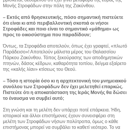
Μονής Στροφάδων στην πόλη της Ζακύνθου.
– Εκτός από θρησκευτικής, πόσο σημαντική πιστεύετε
ότι είναι κι από περιβαλλοντική σκοπιά οι νήσοι
Στροφάδες και ποιο είναι το σημαντικό «μάθημα» ως
προς το οικοσύστημα που παραδίδουν;
Όντως, τα Στροφάδια αποτελούν, όπως έχει γραφτεί, «πλωτό
Παράδεισο»! Αποτελούν μάλιστα μέρος του Θαλασσίου
Πάρκου Ζακύνθου. Τόπος ξεκούρασης των αποδημητικών
πτηνών, δάσος κέδρων, καθαρότητα τοπίου, δείγμα εξαίρετο
της «καλής λίαν» κτίσεως του Θεού.
– Τόσο η ιστορία όσο κι η αρχιτεκτονική του μνημειακού
συνόλου των Στροφάδων δεν έχει μελετηθεί επαρκώς.
Πιστεύτε ότι η αποκατάσταση της Ιεράς Μονής θα δώσει
το έναυσμα να συμβεί αυτό;
Στη γνώση και τη μελέτη δεν υπάρχει ποτέ επάρκεια. Ήδη,
ιστορικοί και άλλοι επιστήμονες έχουν συνεισφέρει στη
μελέτη των Στροφάδων νήσων πολύτροπα, όμως ο κάθε
επιστήμονας μπορεί να συμβάλει το καθετί νεότερο. Το να