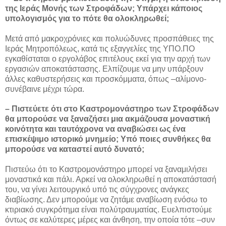
της Ιεράς Μονής των Στροφάδων; Υπάρχει κάποιος
υπολογισμός για το πότε θα ολοκληρωθεί;
Μετά από μακροχρόνιες και πολυώδυνες προσπάθειες της
Ιεράς Μητροπόλεως, κατά τις εξαγγελίες της ΥΠΟ.ΠΟ
εγκαθίσταται ο εργολάβος επιτέλους εκεί για την αρχή των
εργασιών αποκατάστασης. Ελπίζουμε να μην υπάρξουν
άλλες καθυστερήσεις και προσκόμματα, όπως –αλίμονο-
συνέβαινε μέχρι τώρα.
– Πιστεύετε ότι στο Καστρομονάστηρο των Στροφάδων
θα μπορούσε να ξαναζήσει μια ακμάζουσα μοναστική
κοινότητα και ταυτόχρονα να αναβιώσει ως ένα
επισκέψιμο ιστορικό μνημείο; Υπό ποιες συνθήκες θα
μπορούσε να καταστεί αυτό δυνατό;
Πιστεύω ότι το Καστρομονάστηρο μπορεί να ξαναμιλήσει
μοναστικά και πάλι. Αρκεί να ολοκληρωθεί η αποκατάστασή
του, να γίνει λειτουργικό υπό τις σύγχρονες ανάγκες
διαβίωσης. Δεν μπορούμε να ζητάμε αναβίωση ενόσω το
κτιριακό συγκρότημα είναι πολύτραυματίας. Ευελπιστούμε
όντως σε καλύτερες μέρες και άνθηση, την οποία τότε –συν