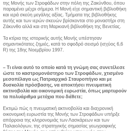
της Μονής των Στροφάδων στην πόλη της Ζακύνθου, όπου
παραμένει μέχρι σήμερα. Η Μονή είχε σημαντική βιβλιοθήκη
και ιερά σκεύη μεγάλης αξίας. Τμήματα της βιβλιοθήκης
αυτής και των ιερών σκευών βρίσκονται στο μοναστήρι στη
Ζάκυνθο αλλά και στη Μαρκιανή βιβλιοθήκη της Βενετίας.
Τα κτίρια της ιστορικής αυτής Μονής υπέστησαν
σημαντικότατες ζημιές, κατά το σφοδρό σεισμό (ισχύος 6,6
R) της 18ης Νοεμβρίου 1997.
– Τι είναι αυτό το οποίο κατά τη γνώμη σας συνετέλεσε
ώστε το καστρομονάστηρο των Στροφάδων, χτισμένο
μεσοπέλαγα ως Πατριαρχικό Σταυροπήγιο και με
δυσκολία πρόσβασης, να αποκτήσει πνευματική
ακτινοβολία και οικονομική ευρωστία, όπως μαρτυρούν
τα πολυάριθμα μετόχια που διέθετε;
Εκτιμώ πώς η πνευματική ακτινοβολία και διαχρονική
οικονομική ευρωστία της Μονής των Στροφάδων υπήρξε
απόρροια της κληρονομιάς των Λασκάρεων και των
Παλαιολόγων, της στρατηγικής σημασίας γεωγραφικής