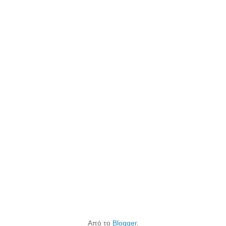
Από το
Blogger
.