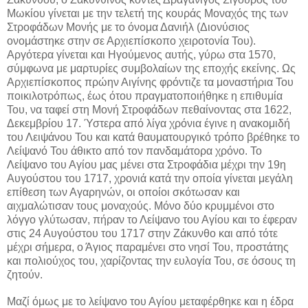
Μωκίου γίνεται με την τελετή της κουράς Μοναχός της των
Στροφάδων Μονής με το όνομα Δανιήλ (Διονύσιος
ονομάστηκε στην σε Αρχιεπίσκοπο χειροτονία Του).
Αργότερα γίνεται και Ηγούμενος αυτής, γύρω στα 1570,
σύμφωνα με μαρτυρίες συμβολαίων της εποχής εκείνης. Ως
Αρχιεπίσκοπος πρώην Αιγίνης φρόντιζε τα μοναστήρια Του
ποικιλοτρόπως, έως ότου πραγματοποιήθηκε η επιθυμία
Του, να ταφεί στη Μονή Στροφάδων πεθαίνοντας στα 1622,
Δεκεμβρίου 17. Ύστερα από λίγα χρόνια έγινε η ανακομιδή
του Λειψάνου Του και κατά θαυματουργικό τρόπο βρέθηκε το
Λείψανό Του άθικτο από τον πανδαμάτορα χρόνο. Το
Λείψανο του Αγίου μας μένει στα Στροφάδια μέχρι την 19η
Αυγούστου του 1717, χρονιά κατά την οποία γίνεται μεγάλη
επίθεση των Αγαρηνών, οι οποίοι σκότωσαν και
αιχμαλώτισαν τους μοναχούς. Μόνο δύο κρυμμένοι στο
λόγγο γλύτωσαν, πήραν το Λείψανο του Αγίου και το έφεραν
στις 24 Αυγούστου του 1717 στην Ζάκυνθο και από τότε
μέχρι σήμερα, ο Άγιος παραμένει στο νησί Του, προστάτης
και πολιούχος του, χαρίζοντας την ευλογία Του, σε όσους τη
ζητούν.
Μαζί όμως με το λείψανο του Αγίου μεταφέρθηκε και η έδρα