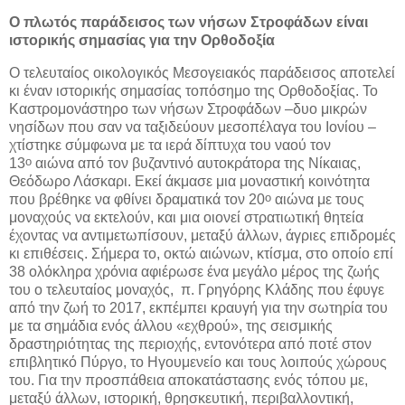
Ο πλωτός παράδεισος των νήσων Στροφάδων είναι
ιστορικής σημασίας για την Ορθοδοξία
Ο τελευταίος οικολογικός Μεσογειακός παράδεισος αποτελεί
κι έναν ιστορικής σημασίας τοπόσημο της Ορθοδοξίας. Το
Καστρομονάστηρο των νήσων Στροφάδων –δυο μικρών
νησίδων που σαν να ταξιδεύουν μεσοπέλαγα του Ιονίου –
χτίστηκε σύμφωνα με τα ιερά δίπτυχα του ναού τον
ο
13
αιώνα από τον βυζαντινό αυτοκράτορα της Νίκαιας,
Θεόδωρο Λάσκαρι. Εκεί άκμασε μια μοναστική κοινότητα
ο
που βρέθηκε να φθίνει δραματικά τον 20
αιώνα με τους
μοναχούς να εκτελούν, και μια οιονεί στρατιωτική θητεία
έχοντας να αντιμετωπίσουν, μεταξύ άλλων, άγριες επιδρομές
κι επιθέσεις. Σήμερα το, οκτώ αιώνων, κτίσμα, στο οποίο επί
38 ολόκληρα χρόνια αφιέρωσε ένα μεγάλο μέρος της ζωής
του ο τελευταίος μοναχός, π. Γρηγόρης Κλάδης που έφυγε
από την ζωή το 2017, εκπέμπει κραυγή για την σωτηρία του
με τα σημάδια ενός άλλου «εχθρού», της σεισμικής
δραστηριότητας της περιοχής, εντονότερα από ποτέ στον
επιβλητικό Πύργο, το Ηγουμενείο και τους λοιπούς χώρους
του. Για την προσπάθεια αποκατάστασης ενός τόπου με,
μεταξύ άλλων, ιστορική, θρησκευτική, περιβαλλοντική,