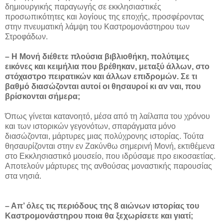
δημιουργικής παραγωγής σε εκκλησιαστικές
προσωπικότητες και λογίους της εποχής, προσφέροντας
στην πνευματική λάμψη του Καστρομονάστηρου των
Στροφάδων.
– Η Μονή διέθετε πλούσια βιβλιοθήκη, πολύτιμες
εικόνες και κειμήλια που βρέθηκαν, μεταξύ άλλων, στο
στόχαστρο πειρατικών και άλλων επιδρομών. Σε τι
βαθμό διασώζονται αυτοί οι θησαυροί κι αν ναι, που
βρίσκονται σήμερα;
Όπως γίνεται κατανοητό, μέσα από τη λαίλαπα του χρόνου
και των ιστορικών γεγονότων, σπαράγματα μόνο
διασώζονται, μάρτυρες μιας πολύχρονης ιστορίας. Τούτα
θησαυρίζονται στην εν Ζακύνθω σημερινή Μονή, εκτιθέμενα
στο Εκκλησιαστικό μουσείο, που ιδρύσαμε προ εικοσαετίας.
Αποτελούν μάρτυρες της ανθούσας μοναστικής παρουσίας
στα νησιά.
– Απ’ όλες τις περιόδους της 8 αιώνων ιστορίας του
Καστρομονάστηρου ποια θα ξεχωρίσετε και γιατί;