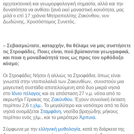
αρχιτεκτονική και γεωμορφολογική σημασία, αλλά και την
δυνατότητα να ανθίσει ξανά εκεί μοναστική κοινότητα, μας
μιλά ο επί 17 χρόνια Μητροπολίτης Ζακύνθου, νυν
Δωδώνης, Χρυσόστομος Συνετός.
– Σεβασμιώτατε, καταρχήν, θα θέλαμε να μας συστήσετε
τις Στροφάδες. Ποιες είναι, πού βρίσκονται γεωγραφικά,
και ποια η μοναδικότητά τους ως προς τον ορθόδοξο
κόσμο;
Οι Στροφάδες Νήσοι ή αλλιώς τα
Στροφάδια
, όπως είναι
γνωστά στην ντοπιολαλιά των Ζακυνθίων, συνιστούν μια
μαγευτική συστάδα αποτελούμενη από δυο μικρά νησιά
στο
Ιόνιο πέλαγος
και σε απόσταση 27 ν.μ. νότια από το
ακρωτήρι Γέρακας της
Ζακύνθου
. Έχουν συνολική έκταση
περίπου 2,6
τ.χλμ.
. Το μεγαλύτερο και νοτιότερο από τα δύο
νησιά ονομάζεται
Σταμφάνη
, νησίδα βραχώδης μήκους
περίπου ενός χλμ., και το μικρότερο
Άρπυια
.
Σύμφωνα με την
ελληνική μυθολογία
, κατά τη διάρκεια της