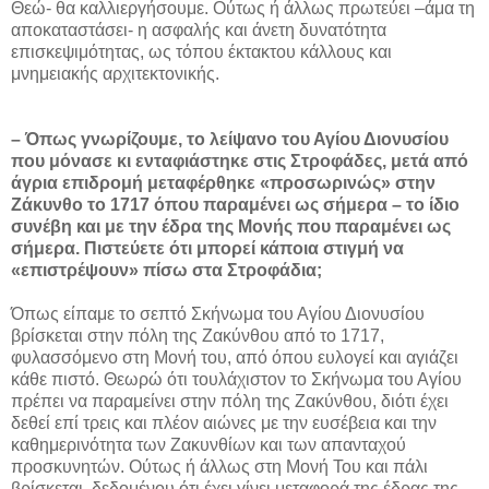
Θεώ- θα καλλιεργήσουμε. Ούτως ή άλλως πρωτεύει –άμα τη
αποκαταστάσει- η ασφαλής και άνετη δυνατότητα
επισκεψιμότητας, ως τόπου έκτακτου κάλλους και
μνημειακής αρχιτεκτονικής.
– Όπως γνωρίζουμε, το λείψανο του Αγίου Διονυσίου
που μόνασε κι ενταφιάστηκε στις Στροφάδες, μετά από
άγρια επιδρομή μεταφέρθηκε «προσωρινώς» στην
Ζάκυνθο το 1717 όπου παραμένει ως σήμερα – το ίδιο
συνέβη και με την έδρα της Μονής που παραμένει ως
σήμερα. Πιστεύετε ότι μπορεί κάποια στιγμή να
«επιστρέψουν» πίσω στα Στροφάδια;
Όπως είπαμε το σεπτό Σκήνωμα του Αγίου Διονυσίου
βρίσκεται στην πόλη της Ζακύνθου από το 1717,
φυλασσόμενο στη Μονή του, από όπου ευλογεί και αγιάζει
κάθε πιστό. Θεωρώ ότι τουλάχιστον το Σκήνωμα του Αγίου
πρέπει να παραμείνει στην πόλη της Ζακύνθου, διότι έχει
δεθεί επί τρεις και πλέον αιώνες με την ευσέβεια και την
καθημερινότητα των Ζακυνθίων και των απανταχού
προσκυνητών. Ούτως ή άλλως στη Μονή Του και πάλι
βρίσκεται, δεδομένου ότι έχει γίνει μεταφορά της έδρας της