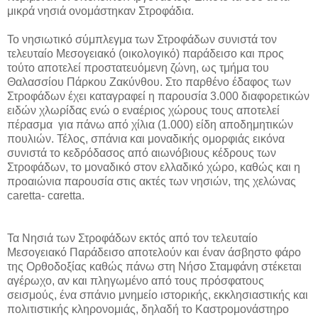
μικρά νησιά ονομάστηκαν Στροφάδια.
Το νησιωτικό σύμπλεγμα των Στροφάδων συνιστά τον
τελευταίο Μεσογειακό (οικολογικό) παράδεισο και προς
τούτο αποτελεί προστατευόμενη ζώνη, ως τμήμα του
Θαλασσίου Πάρκου Ζακύνθου. Στο παρθένο έδαφος των
Στροφάδων έχει καταγραφεί η παρουσία 3.000 διαφορετικών
ειδών χλωρίδας ενώ ο εναέριος χώρους τους αποτελεί
πέρασμα για πάνω από χίλια (1.000) είδη αποδημητικών
πουλιών. Τέλος, σπάνια και μοναδικής ομορφιάς εικόνα
συνιστά το κεδρόδασος από αιωνόβιους κέδρους των
Στροφάδων, το μοναδικό στον ελλαδικό χώρο, καθώς και η
προαιώνια παρουσία στις ακτές των νησιών, της χελώνας
caretta- cαretta.
Τα Νησιά των Στροφάδων εκτός από τον τελευταίο
Μεσογειακό Παράδεισο αποτελούν και έναν άσβηστο φάρο
της Ορθοδοξίας καθώς πάνω στη Νήσο Σταμφάνη στέκεται
αγέρωχο, αν και πληγωμένο από τους πρόσφατους
σεισμούς, ένα σπάνιο μνημείο ιστορικής, εκκλησιαστικής και
πολιτιστικής κληρονομιάς, δηλαδή το Καστρομονάστηρο