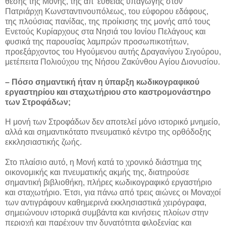
θέσης της Μονής, της απ’ ευθείας υπαγωγής στον
Πατριάρχη Κωνσταντινουπόλεως, του εύφορου εδάφους,
της πλούσιας πανίδας, της προίκισης της μονής από τους
Ενετούς Κυρίαρχους στα Νησιά του Ιονίου Πελάγους και
φυσικά της παρουσίας λαμπρών προσωπικοτήτων,
προεξάρχοντος του Ηγούμενου αυτής Δραγανίγου Σιγούρου,
μετέπειτα Πολιούχου της Νήσου Ζακύνθου Αγίου Διονυσίου.
– Πόσο σημαντική ήταν η ύπαρξη κωδικογραφικού
εργαστηρίου και σταχωτήριου στο καστρομονάστηρο
των Στροφάδων;
Η μονή των Στροφάδων δεν αποτελεί μόνο ιστορικό μνημείο,
αλλά και σημαντικότατο πνευματικό κέντρο της ορθόδοξης
εκκλησιαστικής ζωής.
Στο πλαίσιο αυτό, η Μονή κατά το χρονικό διάστημα της
οικονομικής και πνευματικής ακμής της, διατηρούσε
σημαντική βιβλιοθήκη, πλήρες κωδικογραφικό εργαστήριο
και σταχωτήριο. Έτσι, για πάνω από τρεις αιώνες οι Μοναχοί
των αντιγράφουν καθημερινά εκκλησιαστικά χειρόγραφα,
σημειώνουν ιστορικά συμβάντα και κινήσεις πλοίων στην
περιοχή και παρέχουν την δυνατότητα φιλοξενίας και