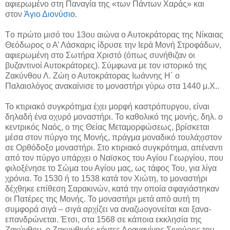
αφιερωμένο στη Παναγία της «των Πάντων Χαράς» και
στον
Άγιο Διονύσιο
.
Tο πρώτο μισό του 13ου αιώνα ο Αυτοκράτορας της Νίκαιας
Θεόδωρος ο Α’ Λάσκαρις ίδρυσε την Ιερά Μονή Στροφάδων,
αφιερωμένη στο Σωτήρα Χριστό (όπως συνήθιζαν οι
βυζαντινοί Αυτοκράτορες). Σύμφωνα με τον ιστορικό της
Ζακύνθου Λ. Ζώη ο Αυτοκράτορας Ιωάννης H΄ ο
Παλαιολόγος ανακαίνισε το μοναστήρι γύρω στα 1440 μ.Χ..
Το κτιριακό συγκρότημα έχει μορφή καστρόπυργου, είναι
δηλαδή ένα οχυρό μοναστήρι. Το καθολικό της μονής, δηλ. ο
κεντρικός Ναός, ο της Θείας Μεταμορφώσεως, βρίσκεται
μέσα στον πύργο της Μονής, πράγμα μοναδικό τουλάχιστον
σε Ορθόδοξο μοναστήρι. Στο κτιριακό συγκρότημα, απέναντι
από τον πύργο υπάρχει ο Ναϊσκος του Αγίου Γεωργίου, που
φιλοξένησε το Σώμα του Αγίου μας, ως τάφος Του, για λίγα
χρόνια. Το 1530 ή το 1538 κατά τον Χιώτη, το μοναστήρι
δέχθηκε επίθεση Σαρακινών, κατά την οποία σφαγιάστηκαν
οι Πατέρες της Μονής. Το μοναστήρι μετά από αυτή τη
συμφορά σιγά – σιγά αρχίζει να αναζωογονείται και ξανα-
επανδρώνεται. Έτσι, στα 1568 σε κάποια εκκλησία της
Ζακύνθου, ο Ζακυνθινός κόντες Δραγανίγος Σιγούρος του