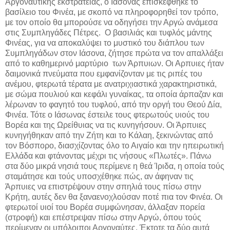
Αργοναυτικής εκστρατείας, ο Ιάσονας επισκέφθηκε το
βασίλειο του Φινέα, με σκοπό να πληροφορηθεί τον τρόπο,
με τον οποίο θα μπορούσε να οδηγήσει την Αργώ ανάμεσα
στις Συμπληγάδες Πέτρες. Ο βασιλιάς και τυφλός μάντης
Φινέας, για να αποκαλύψει το μυστικό του διάπλου των
Συμπληγάδων στον Ιάσονα, ζήτησε πρώτα να τον απαλλάξει
από το καθημερινό μαρτύριο των Άρπυιων. Οι Αρπυιες ήταν
δαιμονικά πνεύματα που εμφανίζονταν με τις ριπές του
ανέμου, φτερωτά τέρατα με ανατριχιαστικά χαρακτηριστικά,
με σώμα πουλιού και κεφάλι γυναίκας, τα οποία άρπαζαν και
λέρωναν το φαγητό του τυφλού, από την οργή του Θεού Δία,
Φινέα. Τότε ο Ιάσωνας έστειλε τους φτερωτούς υιούς του
Βορέα και της Ωρείθυιας να τις κυνηγήσουν. Οι Άρπυιες
κυνηγήθηκαν από την Ζήτη και το Κάλαη, ξεκινώντας από
τον Βόσπορο, διασχίζοντας όλο το Αιγαίο και την ηπειρωτική
Ελλάδα και φτάνοντας μέχρι τις νήσους «Πλωτές». Πάνω
στα δύο μικρά νησιά τους περίμενε η θεά Ίριδα, η οποία τούς
σταμάτησε και τούς υποσχέθηκε πώς, αν άφηναν τις
Άρπυιες να επιστρέψουν στην σπηλιά τους πίσω στην
Κρήτη, αυτές δεν θα ξαναενοχλούσαν ποτέ πια τον Φινέα. Οι
φτερωτοί υιοί του Βορέα συμφώνησαν, άλλαξαν πορεία
(στροφή) και επέστρεψαν πίσω στην Αργώ, όπου τούς
περίμεναν οι υπόλοιποι Αργοναύτες. Έκτοτε τα δύο αυτά