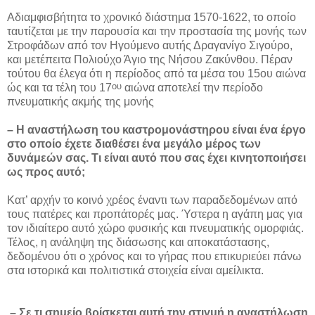
Αδιαμφισβήτητα το χρονικό διάστημα 1570-1622, το οποίο
ταυτίζεται με την παρουσία και την προστασία της μονής των
Στροφάδων από τον Ηγούμενο αυτής Δραγανίγο Σιγούρο,
και μετέπειτα Πολιούχο Άγιο της Νήσου Ζακύνθου. Πέραν
τούτου θα έλεγα ότι η περίοδος από τα μέσα του 15ου αιώνα
ου
ώς και τα τέλη του 17
αιώνα αποτελεί την περίοδο
πνευματικής ακμής της μονής
– Η αναστήλωση του καστρομονάστηρου είναι ένα έργο
στο οποίο έχετε διαθέσει ένα μεγάλο μέρος των
δυνάμεών σας. Τι είναι αυτό που σας έχει κινητοποιήσει
ως προς αυτό;
Κατ’ αρχήν το κοινό χρέος έναντι των παραδεδομένων από
τους πατέρες και προπάτορές μας. Ύστερα η αγάπη μας για
τον ιδιαίτερο αυτό χώρο φυσικής και πνευματικής ομορφιάς.
Τέλος, η ανάληψη της διάσωσης και αποκατάστασης,
δεδομένου ότι ο χρόνος και το γήρας που επικυριεύει πάνω
στα ιστορικά και πολιτιστικά στοιχεία είναι αμείλικτα.
– Σε τι σημείο βρίσκεται αυτή την στιγμή η αναστήλωση