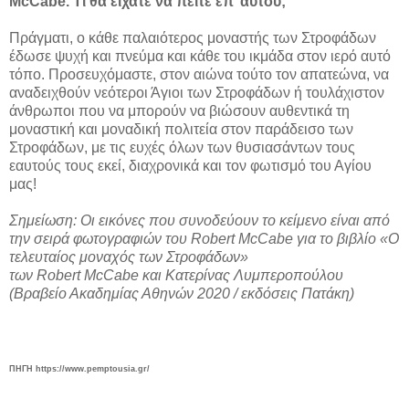
McCabe. Τι θα είχατε να πείτε επ’ αυτού;
Πράγματι, ο κάθε παλαιότερος μοναστής των Στροφάδων
έδωσε ψυχή και πνεύμα και κάθε του ικμάδα στον ιερό αυτό
τόπο. Προσευχόμαστε, στον αιώνα τούτο τον απατεώνα, να
αναδειχθούν νεότεροι Άγιοι των Στροφάδων ή τουλάχιστον
άνθρωποι που να μπορούν να βιώσουν αυθεντικά τη
μοναστική και μοναδική πολιτεία στον παράδεισο των
Στροφάδων, με τις ευχές όλων των θυσιασάντων τους
εαυτούς τους εκεί, διαχρονικά και τον φωτισμό του Αγίου
μας!
Σημείωση: Οι εικόνες που συνοδεύουν το κείμενο είναι από
την σειρά φωτογραφιών του
Robert
McCabe
για το βιβλίο «Ο
τελευταίος μοναχός των Στροφάδων»
των
Robert
McCabe
και Κατερίνας Λυμπεροπούλου
(Βραβείο Ακαδημίας Αθηνών 2020 / εκδόσεις Πατάκη)
ΠΗΓΗ https://www.pemptousia.gr/