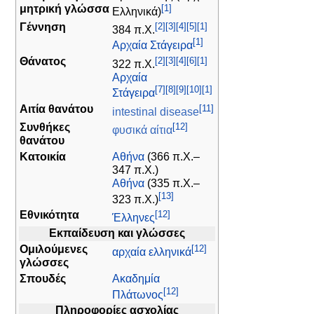
[1]
μητρική γλώσσα
Ελληνικά)
[2]
[3]
[4]
[5]
[1]
Γέννηση
384 π.Χ.
[1]
Αρχαία Στάγειρα
[2]
[3]
[4]
[6]
[1]
Θάνατος
322 π.Χ.
Αρχαία
[7]
[8]
[9]
[10]
[1]
Στάγειρα
[11]
Αιτία θανάτου
intestinal disease
[12]
Συνθήκες
φυσικά αίτια
θανάτου
Κατοικία
Αθήνα
(366 π.Χ.–
347 π.Χ.)
Αθήνα
(335 π.Χ.–
[13]
323 π.Χ.)
[12]
Εθνικότητα
Έλληνες
Εκπαίδευση και γλώσσες
[12]
Ομιλούμενες
αρχαία ελληνικά
γλώσσες
Σπουδές
Ακαδημία
[12]
Πλάτωνος
Πληροφορίες ασχολίας