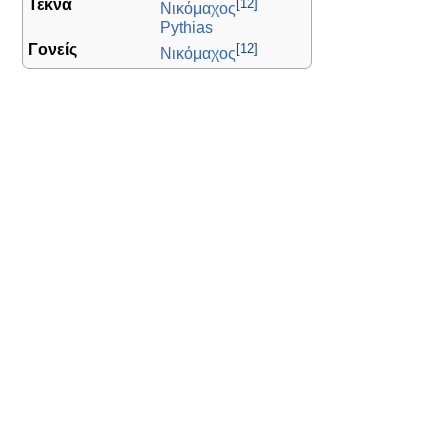
[12]
Τέκνα
Νικόμαχος
Pythias
[12]
Γονείς
Νικόμαχος