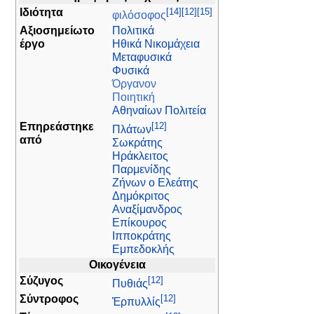
[14]
[12]
[15]
Ιδιότητα
φιλόσοφος
Αξιοσημείωτο
Πολιτικά
έργο
Ηθικά Νικομάχεια
Μεταφυσικά
Φυσικά
Όργανον
Ποιητική
Αθηναίων Πολιτεία
[12]
Επηρεάστηκε
Πλάτων
από
Σωκράτης
Ηράκλειτος
Παρμενίδης
Ζήνων ο Ελεάτης
Δημόκριτος
Αναξίμανδρος
Επίκουρος
Ιπποκράτης
Εμπεδοκλής
Οικογένεια
[12]
Σύζυγος
Πυθιάς
[12]
Σύντροφος
Ἑρπυλλίς