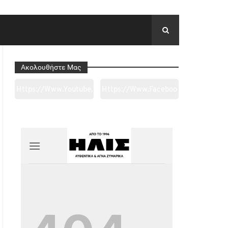
Ακολουθήστε Μας
Https://www.youtube.
Https://www.faceboo
Com/channel/UC0wk
K.com/tapantarei1965
2ge3sheyTkgpAkeBan
/?
G
Ref=pages_you_mana
Ge