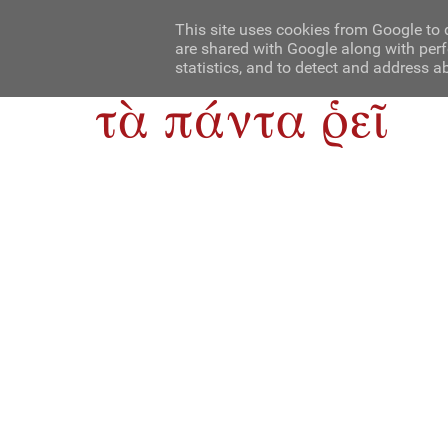
Αρχική
Contact Us
About Us
This site uses cookies from Google to d
are shared with Google along with perf
statistics, and to detect and address a