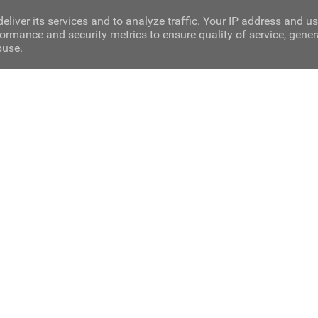
eliver its services and to analyze traffic. Your IP address and u
ormance and security metrics to ensure quality of service, gene
buse.