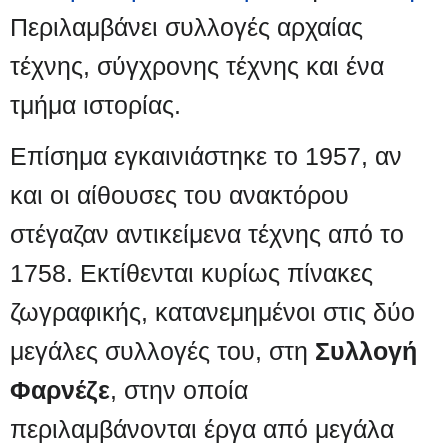
σ
η
Περιλαμβάνει συλλογές αρχαίας
τ
ν
τέχνης, σύγχρονης τέχνης και ένα
η
α
τμήμα ιστορίας.
ν
ν
Επίσημα εγκαινιάστηκε το 1957, αν
π
α
και οι αίθουσες του ανακτόρου
λ
ζ
στέγαζαν αντικείμενα τέχνης από το
ο
ή
1758. Εκτίθενται κυρίως πίνακες
ή
τ
ζωγραφικής, κατανεμημένοι στις δύο
γ
η
μεγάλες συλλογές του, στη
Συλλογή
η
σ
Φαρνέζε
, στην οποία
σ
η
περιλαμβάνονται έργα από μεγάλα