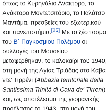
όπως το Κυρηνάλιο Ανάκτορο, το
Ανάκτορο Μοντετσιτόριο, το Παλάτσο
Μαντάμα, πρεσβείες του εξωτερικού
[25]
και πανεπιστήμια.
Με το ξέσπασμα
του
Β΄ Παγκοσμίου Πολέμου
οι
συλλογές του Μουσείου
μεταφέρθηκαν, το καλοκαίρι του 1940,
στη μονή της Αγίας Τριάδας στο Κάβα
ντε' Τιρρένι (
Abbazia territoriale della
Santissima Trinità di Cava de' Tirreni
)
και, ως αποτέλεσμα της γερμανικής
προέλασης το 1943, στη μονή του