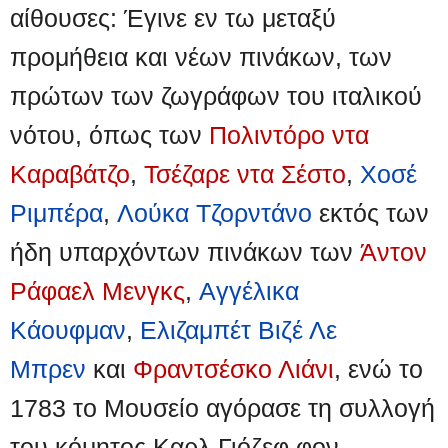
αίθουσες: Έγινε εν τω μεταξύ
προμήθεια και νέων πινάκων, των
πρώτων των ζωγράφων του ιταλικού
νότου, όπως των
Πολιντόρο ντα
Καραβάτζο
,
Τσέζαρε ντα Σέστο
,
Χοσέ
Ριμπέρα
,
Λούκα Τζορντάνο
εκτός των
ήδη υπαρχόντων πινάκων των
Άντον
Ράφαελ Μενγκς
,
Αγγέλικα
Κάουφμαν
,
Ελιζαμπέτ Βιζέ Λε
Μπρεν
και
Φραντσέσκο Λιάνι
, ενώ το
1783 το Μουσείο αγόρασε τη συλλογή
του κόμητος Καρλ Γιόζεφ φον