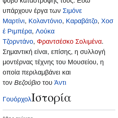
φόβο καταστροφής τους. Εδώ
υπάρχουν έργα των
Σιμόνε
Μαρτίνι
,
Κολαντόνιο
,
Καραβάτζο
,
Χοσ
έ Ριμπέρα
,
Λούκα
Τζορντάνο
,
Φραντσέσκο Σολιμένα
.
Σημαντική είναι, επίσης, η συλλογή
μοντέρνας τέχνης του Μουσείου, η
οποία περιλαμβάνει και
τον
Βεζούβιο
του
Άντι
Ιστορία
Γουόρχολ