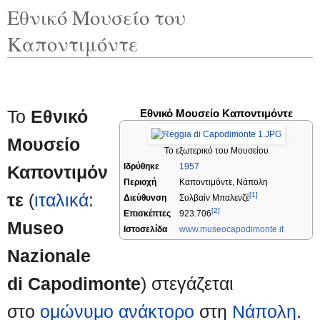
Εθνικό Μουσείο του
Καποντιμόντε
Μ
Π
Το
Εθνικό
Εθνικό Μουσείο Καποντιμόντε
ε
ή
Μουσείο
Το εξωτερικό του Μουσείου
τ
δ
Ιδρύθηκε
1957
Καποντιμόν
Περιοχή
Καποντιμόντε, Νάπολη
ά
η
τε
(
ιταλικά
:
[1]
Διεύθυνση
Συλβαίν Μπαλενζέ
[2]
Επισκέπτες
923.706
β
σ
Museo
Ιστοσελίδα
www.museocapodimonte.it
α
η
Nazionale
σ
σ
di Capodimonte
) στεγάζεται
η
τ
στο
ομώνυμο ανάκτορο
στη
Νάπολη
.