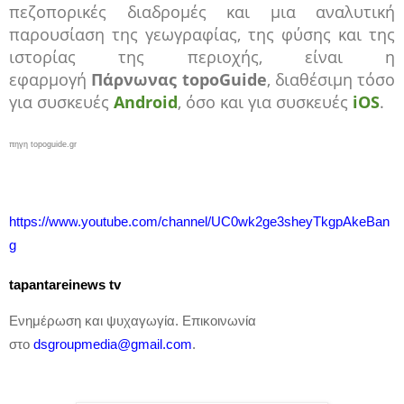
πεζοπορικές διαδρομές και μια αναλυτική
παρουσίαση της γεωγραφίας, της φύσης και της
ιστορίας της περιοχής, είναι η
εφαρμογή
Πάρνωνας topoGuide
, διαθέσιμη τόσο
για συσκευές
Android
, όσο και για συσκευές
iOS
.
πηγη
topoguide.gr
https
://
www
.
youtube
.
com
/
channel
/
UC
0
wk
2
ge
3
sheyTkgpAkeBan
g
tapantareinews
tv
Ενημέρωση και ψυχαγωγία. Επικοινωνία
στο
dsgroupmedia
@
gmail
.
com
.