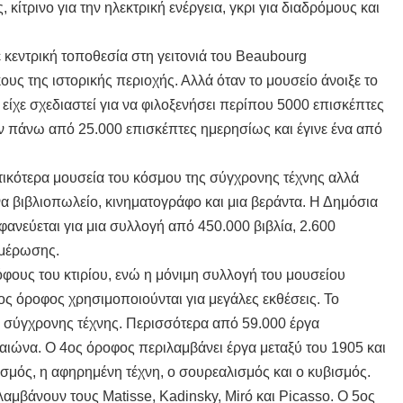
 κίτρινο για την ηλεκτρική ενέργεια, γκρι για διαδρόμους και
ε κεντρική τοποθεσία στη γειτονιά του Beaubourg
ους της ιστορικής περιοχής. Αλλά όταν το μουσείο άνοιξε το
 είχε σχεδιαστεί για να φιλοξενήσει περίπου 5000 επισκέπτες
ν πάνω από 25.000 επισκέπτες ημερησίως και έγινε ένα από
τικότερα μουσεία του κόσμου της σύγχρονης τέχνης αλλά
να βιβλιοπωλείο, κινηματογράφο και μια βεράντα. Η Δημόσια
νεύεται για μια συλλογή από 450.000 βιβλία, 2.600
ημέρωσης.
όφους του κτιρίου, ενώ η μόνιμη συλλογή του μουσείου
ίος όροφος χρησιμοποιούνται για μεγάλες εκθέσεις. Το
ές σύγχρονης τέχνης. Περισσότερα από 59.000 έργα
αιώνα. Ο 4ος όροφος περιλαμβάνει έργα μεταξύ του 1905 και
σμός, η αφηρημένη τέχνη, ο σουρεαλισμός και ο κυβισμός.
λαμβάνουν τους Matisse, Kadinsky, Miró και Picasso. Ο 5ος