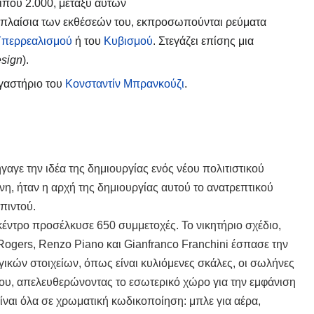
ρίπου 2.000, μεταξύ αυτών
α πλαίσια των εκθέσεών του, εκπροσωπούνται ρεύματα
περρεαλισμού
ή του
Κυβισμού
. Στεγάζει επίσης μια
sign
).
ργαστήριο του
Κονσταντίν Μπρανκούζι
.
αγε την ιδέα της δημιουργίας ενός νέου πολιτιστικού
η, ήταν η αρχή της δημιουργίας αυτού το ανατρεπτικού
πιντού.
 κέντρο προσέλκυσε 650 συμμετοχές. Το νικητήριο σχέδιο,
ogers, Renzo Piano και Gianfranco Franchini έσπασε την
ργικών στοιχείων, όπως είναι κυλιόμενες σκάλες, οι σωλήνες
ρίου, απελευθερώνοντας το εσωτερικό χώρο για την εμφάνιση
ίναι όλα σε χρωματική κωδικοποίηση: μπλε για αέρα,