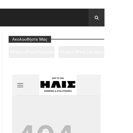
Ακολουθήστε Μας
Https://www.youtube.
Https://www.faceboo
Com/channel/UC0wk
K.com/tapantarei1965
2ge3sheyTkgpAkeBan
/?
G
Ref=pages_you_mana
Ge