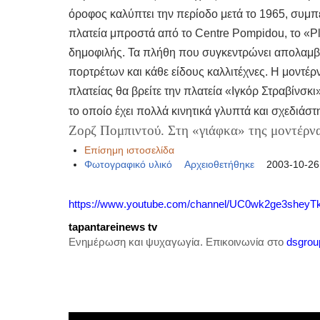
όροφος καλύπτει την περίοδο μετά το 1965, συμπε
πλατεία μπροστά από το Centre Pompidou, το «
δημοφιλής. Τα πλήθη που συγκεντρώνει απολαμβ
πορτρέτων και κάθε είδους καλλιτέχνες. Η μοντέρν
πλατείας θα βρείτε την πλατεία «Ιγκόρ Στραβίνσκ
το οποίο έχει πολλά κινητικά γλυπτά και σχεδιάστ
Ζορζ Πομπιντού. Στη «γιάφκα» της μοντέρνα
Επίσημη ιστοσελίδα
Φωτογραφικό υλικό
Αρχειοθετήθηκε
2003-10-26
https
://
www
.
youtube
.
com
/
channel
/
UC
0
wk
2
ge
3
sheyT
tapantareinews
tv
Ενημέρωση και ψυχαγωγία. Επικοινωνία στο
dsgrou