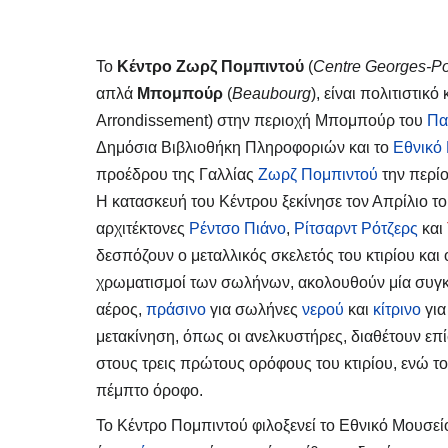
Το
Κέντρο Ζωρζ Πομπιντού
(
Centre Georges-P
απλά
Μπομπούρ
(
Beaubourg
), είναι πολιτιστικ
Arrondissement) στην περιοχή Μπομπούρ του
Πα
Δημόσια Βιβλιοθήκη Πληροφοριών και το
Εθνικό
προέδρου της Γαλλίας
Ζωρζ Πομπιντού
την περί
Η κατασκευή του Κέντρου ξεκίνησε τον Απρίλιο τ
αρχιτέκτονες
Ρέντσο Πιάνο
,
Ρίτσαρντ Ρότζερς
και
δεσπόζουν ο μεταλλικός σκελετός του κτιρίου και
χρωματισμοί των σωλήνων, ακολουθούν μία συγ
αέρος,
πράσινο
για σωλήνες
νερού
και
κίτρινο
για
μετακίνηση, όπως οι ανελκυστήρες, διαθέτουν επ
στους τρεις πρώτους ορόφους του κτιρίου, ενώ τ
πέμπτο όροφο.
Το Κέντρο Πομπιντού φιλοξενεί το Εθνικό Μουσεί