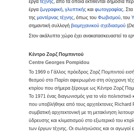
έργα
τέχνης
, από τα οποία εκτίθενται δημόσια πε
έργα
ζωγραφική
,
γλυπτικής
και
φωτογραφίας
. Στ
της
μοντέρνας τέχνης
, όπως του
Φωβισμού
, του
Υ
σημαντική συλλογή
βιομηχανικού σχεδιασμού
(
De
Στον ακάλυπτο χώρο έχει ανακατασκευαστεί το ε
Κέντρο Ζορζ Πομπιντού
Centre Georges Pompidou
Το 1969 ο Γάλλος πρόεδρος Ζορζ Πομπιντού εισήγ
θεσμού στο Παρίσι αφιερωμένο στη σύγχρονη τέχν
κτιρίου που σήμερα ξέρουμε ως Κέντρο Ζορζ Πομ
Το 1971 ένας διαγωνισμός για το νέο πολιτιστικό
που υποβλήθηκε από τους αρχιτέκτονες Richard R
συμβατική αρχιτεκτονική με τη μετακίνηση λειτου
ύδρευσης και κλιματισμού στο εξωτερικό του κτι
των έργων τέχνης. Οι σωληνώσεις και οι αγωγοί ε