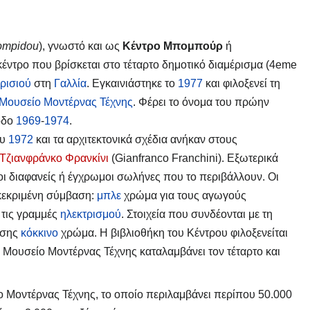
ompidou
), γνωστό και ως
Κέντρο Μπομπούρ
ή
ό κέντρο που βρίσκεται στο τέταρτο δημοτικό διαμέρισμα (4eme
ρισιού
στη
Γαλλία
. Εγκαινιάστηκε το
1977
και φιλοξενεί τη
 Μουσείο Μοντέρνας Τέχνης
. Φέρει το όνομα του πρώην
οδο
1969
-
1974
.
ου
1972
και τα αρχιτεκτονικά σχέδια ανήκαν στους
Τζιανφράνκο Φρανκίνι
(Gianfranco Franchini). Εξωτερικά
 οι διαφανείς ή έγχρωμοι σωλήνες που το περιβάλλουν. Οι
κεκριμένη σύμβαση:
μπλε
χρώμα για τους αγωγούς
 τις γραμμές
ηλεκτρισμού
. Στοιχεία που συνδέονται με τη
ίσης
κόκκινο
χρώμα. Η βιβλιοθήκη του Κέντρου φιλοξενείται
ο Μουσείο Μοντέρνας Τέχνης καταλαμβάνει τον τέταρτο και
ο Μοντέρνας Τέχνης, το οποίο περιλαμβάνει περίπου 50.000