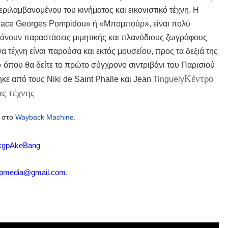
ριλαμβανομένου του κινήματος και εικονιστικό τέχνη. Η
Place Georges Pompidou» ή «Μπομπούρ», είναι πολύ
άνουν παραστάσεις μιμητικής και πλανόδιους ζωγράφους
α τέχνη είναι παρούσα και εκτός μουσείου, προς τα δεξιά της
ι» όπου θα δείτε το πρώτο σύγχρονο σιντριβάνι του Παρισιού
Κέντρο
ηκε από τους Niki de Saint Phalle και Jean
Tinguel
y
ς τέχνης
 στο
Wayback Machine
.
kgpAkeBang
pmedia
@
gmail
.
com
.