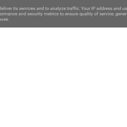
eliver its services and to analyze traffic. Your IP address and u
ormance and security metrics to ensure quality of service, gene
buse.