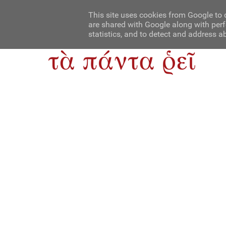
Αρχική
Contact Us
About Us
This site uses cookies from Google to d
are shared with Google along with perf
statistics, and to detect and address a