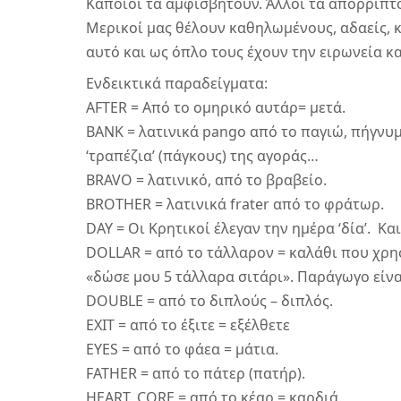
Κάποιοι τα αμφισβητούν. Άλλοι τα απορρίπτο
Μερικοί μας θέλουν καθηλωμένους, αδαείς, κ
αυτό και ως όπλο τους έχουν την ειρωνεία κα
Ενδεικτικά παραδείγματα:
AFTER = Από το ομηρικό αυτάρ= μετά. 
BANK = λατινικά pango από το παγιώ, πήγνυμ
‘τραπέζια’ (πάγκους) της αγοράς…
BRAVO = λατινικό, από το βραβείο.
BROTHER = λατινικά frater από το φράτωρ.
DAY = Οι Κρητικοί έλεγαν την ημέρα ‘δία’.  Κα
DOLLAR = από το τάλλαρον = καλάθι που χρησ
«δώσε μου 5 τάλλαρα σιτάρι». Παράγωγο είναι
DOUBLE = από το διπλούς – διπλός.
EXIT = από το έξιτε = εξέλθετε
EYES = από το φάεα = μάτια.
FATHER = από το πάτερ (πατήρ).
HEART, CORE = από το κέαρ = καρδιά.