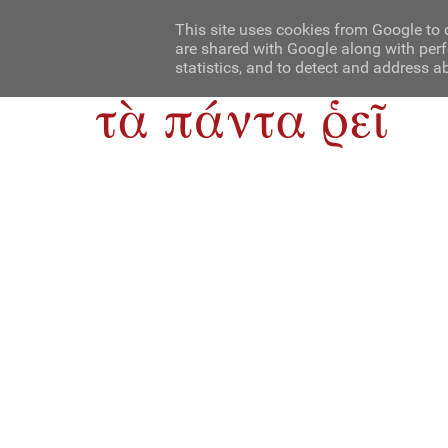
Αρχική
Contact Us
About Us
This site uses cookies from Google to d
are shared with Google along with perf
statistics, and to detect and address a