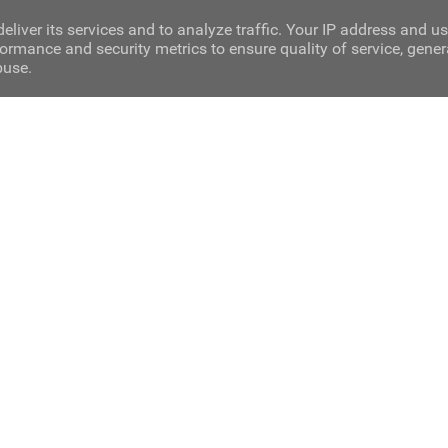
eliver its services and to analyze traffic. Your IP address and u
ormance and security metrics to ensure quality of service, gene
buse.