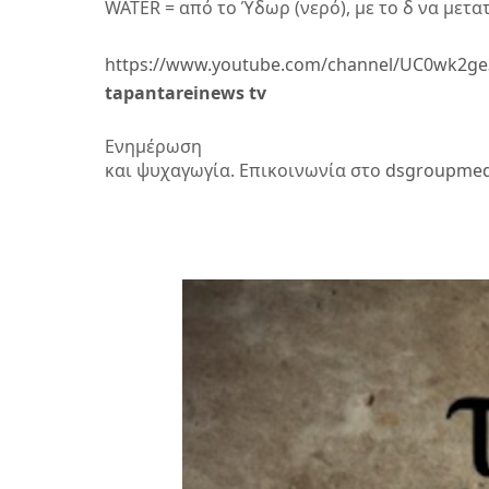
WATER = από το Ύδωρ (νερό), με το δ να μετατ
https://www.youtube.com/channel/UC0wk2g
tapantareinews
tv
Ενημέρωση

και ψυχαγωγία. Επικοινωνία στο
dsgroupmed