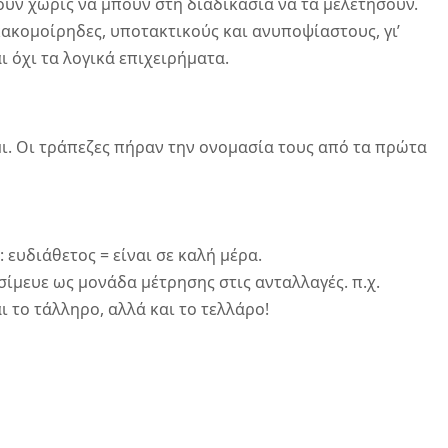
υν χωρίς να μπουν στη διαδικασία να τα μελετήσουν. 
ακομοίρηδες, υποτακτικούς και ανυποψίαστους, γι’ 
ι όχι τα λογικά επιχειρήματα. 
ι. Οι τράπεζες πήραν την ονομασία τους από τα πρώτα 
ι: ευδιάθετος = είναι σε καλή μέρα.
ίμευε ως μονάδα μέτρησης στις ανταλλαγές. π.χ. 
 το τάλληρο, αλλά και το τελλάρo!