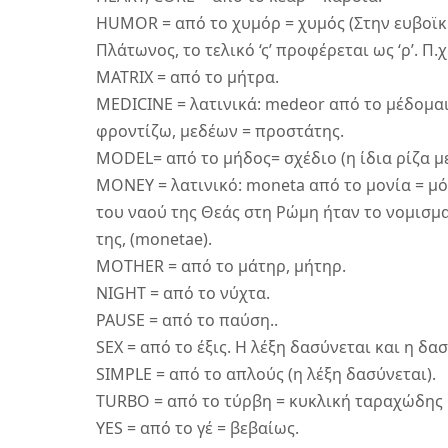
HUMOR = από το χυμόρ = χυμός (Στην ευβοϊκή
Πλάτωνος, το τελικό ‘ς’ προφέρεται ως ‘ρ’. Π
MATRIX = από το μήτρα.
MEDICINE = λατινικά: medeor από το μέδομαι,
φροντίζω, μεδέων = προστάτης.
MODEL= από το μήδος= σχέδιο (η ίδια ρίζα με
MONEY = λατινικό: moneta από το μονία = μό
του ναού της Θεάς στη Ρώμη ήταν το νομισμ
της, (monetae).
MOTHER = από το μάτηρ, μήτηρ.
NIGHT = από το νύχτα.
PAUSE = από το παύση..
SEX = από το έξις. Η λέξη δασύνεται και η δασ
SIMPLE = από το απλούς (η λέξη δασύνεται).
TURBO = από το τύρβη = κυκλική ταραχώδης 
YES = από το γέ = βεβαίως.