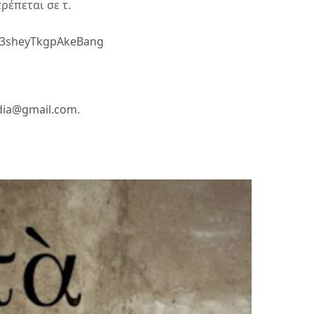
ρέπεται σε τ.
e3sheyTkgpAkeBang
ia
@
gmail
.
com
.