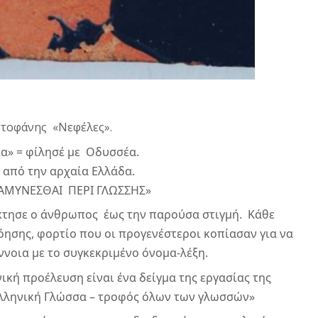
στοφάνης  «Νεφέλες».
» = φίλησέ με  Οδυσσέα.
ν από την αρχαία Ελλάδα.
 ΑΜΥΝΕΣΘΑΙ  ΠΕΡΙ ΓΛΩΣΣΗΣ»
τησε ο άνθρωπος  έως την παρούσα στιγμή.  Κάθε 
όησης, φορτίο που οι προγενέστεροι κοπίασαν για να 
ννοια με το συγκεκριμένο όνομα-λέξη.
κή προέλευση είναι ένα δείγμα της εργασίας της 
«Ελληνική Γλώσσα – τροφός όλων των γλωσσών»