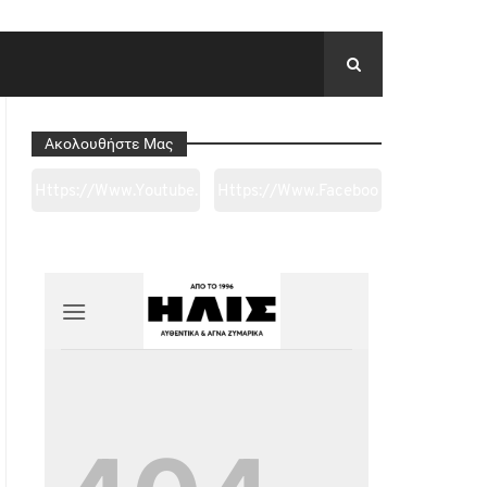
Ακολουθήστε Μας
Https://www.youtube.
Https://www.faceboo
Com/channel/UC0wk
K.com/tapantarei1965
2ge3sheyTkgpAkeBan
/?
G
Ref=pages_you_mana
Ge