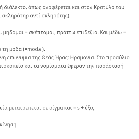
 διάλεκτο, όπως αναφέρεται και στον Κρατύλο του 
.χ. σκληρότηρ αντί σκληρότης).
 μήδομαι = σκέπτομαι, πράττω επιδέξια. Και μέδω = 
 τη μόδα (=moda ).
νη επωνυμία της Θεάς Ήρας: Ηραμονία. Στο προαύλιο 
ατοκοπείο και τα νομίσματα έφεραν την παράστασή 
εία μετατρέπεται σε σίγμα και = s + έξις.
κίνηση.