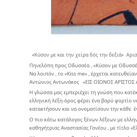
 «Κύσον με και την χείρα δός την δεξιά»  Αρι
Πηνελόπη προς Οδυσσέα , «Κύσον με Οδυσσέα
Να λοιπόν , το «Kiss me» , έρχεται κατευθεία
Αντώνιος Αντωνάκος   «ΕΙΣ ΟΙΩΝΟΣ ΑΡΙΣΤΟΣ
Η γλώσσα μας εμπεριέχει τη γνώση που κατέκ
ελληνική λέξη-όρος φέρει ένα βαρύ φορτίο ν
κατακτήσουν και να ονοματίσουν την κάθε  έ
Ο πιο κάτω κατάλογος ξένων λέξεων με ελληνι
καθηγήτριας Αναστασίας Γονέου , με τίτλο 