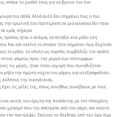
, σπάνε το μυαλό τους για να βρουν τον πιο
γουρα πιο απλά. Αλλά αυτό δεν σημαίνει πως ο πιο
ας την ερωτική του προτίμηση σε μια γυναίκα δεν ήταν
σε εμάς σήμερα.
ς τρόπος ήταν ο άνδρας να πετάξει ένα μήλο στη
τα. Και εάν εκείνη το έπιανε τότε σημαίνει πως δεχόταν
 πως το μήλο, το οποίο ως καρπός συμβόλιζε την αγάπη
ι στους γάμους προς την μεριά των νεόνυμφων
είνες τις μέρες, ήταν τόσο ισχυρή που συνηθιζόταν
να μήλο την πρώτη νύχτα του γάμου για να εξασφαλίσει
ς κόλπους της οικογένειας.
έχει τις ρίζες της, όπως συνήθως συνέβαινε με τους
είναι αυτός του έρωτα της Αταλάντης με τον Ιππομένη.
ναν χρησμό που την απέτρεπε από τον γάμο, και εκείνη
μην την παντρέψει. Εκείνος το δέχθηκε υπό τον όρο πως