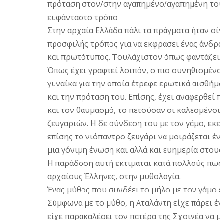
πρόταση στον/στην αγαπημένο/αγαπημένη τους
ευφάνταστο τρόπο
Στην αρχαία Ελλάδα πάλι τα πράγματα ήταν σί
προσφιλής τρόπος για να εκφράσει ένας άνδρ
και πρωτότυπος. Τουλάχιστον όπως φαντάζει 
Όπως έχει γραφτεί λοιπόν, ο πιο συνηθισμένο
γυναίκα για την οποία έτρεφε ερωτικά αισθήμα
και την πρόταση του. Επίσης, έχει αναφερθεί
και τον θαυμασμό, το πετούσαν οι καλεσμένο
ζευγαριών. Η δε σύνδεση του με τον γάμο, εκ
επίσης το νιόπαντρο ζευγάρι να μοιράζεται έ
μια γόνιμη ένωση και αλλά και ευημερία στου
Η παράδοση αυτή εκτιμάται κατά πολλούς πως 
αρχαίους Έλληνες, στην μυθολογία.
Ένας μύθος που συνδέει το μήλο με τον γάμο 
Σύμφωνα με το μύθο, η Αταλάντη είχε πάρει έ
είχε παρακαλέσει τον πατέρα της Σχοινέα να 