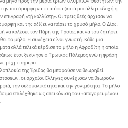
 ένα μήλο προς την μεριά τριών Ολύμπιων Θεοτήτων: την
 την πιο όμορφη να το πιάσει (κατά μια άλλη εκδοχή η
 επιγραφή «τῇ καλλίστῃ». Οι τρεις θεές άρχισαν να
 όμορφη και της αξίζει να πάρει το χρυσό μήλο. Ο Δίας,
μή να καλέσει τον Πάρη της Τροίας και να του ζητήσει
θεί το μήλο. Η συνέχεια είναι γνωστή...Κάθε μια
ματα αλλά τελικά κέρδισε το μήλο η Αφροδίτη η οποία
κάπως έτσι ξεκίνησε ο Τρωικός Πόλεμος ενώ η φράση
ως μέχρι σήμερα.
ολοπλοκία της Έριδας θα μπορούσε να θεωρηθεί
τάσεων, οι αρχαίοι Έλληνες συνέχισαν να θεωρούν
ρφιά, την σεξουαλικότητα και την γονιμότητα. Το μήλο
άσιμα επιλέχθηκε ως απεικόνιση του «απαγορευμένου
.