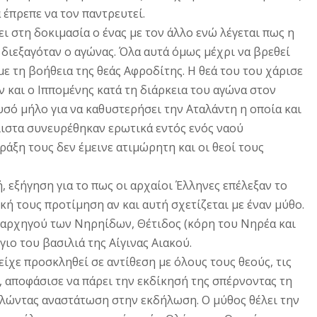
 έπρεπε να τον παντρευτεί.
ι στη δοκιμασία ο ένας με τον άλλο ενώ λέγεται πως η
ιεξαγόταν ο αγώνας. Όλα αυτά όμως μέχρι να βρεθεί
με τη βοήθεια της θεάς Αφροδίτης. Η θεά του του χάρισε
 και ο Ιππομένης κατά τη διάρκεια του αγώνα στον
υσό μήλο για να καθυστερήσει την Αταλάντη η οποία και
λιστα συνευρέθηκαν ερωτικά εντός ενός ναού
άξη τους δεν έμεινε ατιμώρητη και οι θεοί τους
, εξήγηση για το πως οι αρχαίοι Έλληνες επέλεξαν το
κή τους προτίμηση αν και αυτή σχετίζεται με έναν μύθο.
 αρχηγού των Νηρηίδων, Θέτιδος (κόρη του Νηρέα και
ιο του βασιλιά της Αίγινας Αιακού.
είχε προσκληθεί σε αντίθεση με όλους τους θεούς, τις
α, αποφάσισε να πάρει την εκδίκησή της σπέρνοντας τη
λώντας αναστάτωση στην εκδήλωση. Ο μύθος θέλει την