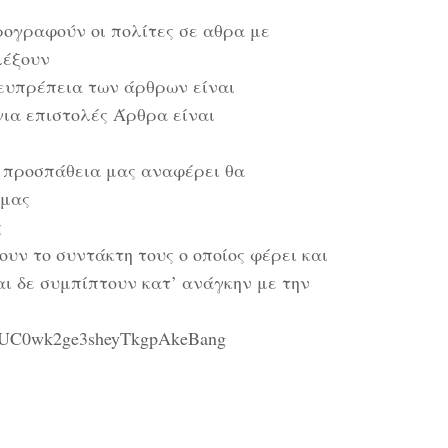
ρογραφούν οι πολίτες σε αθρα με
λέξουν
ευπρέπεια των άρθρων είναι
για επιστολές Άρθρα είναι
 προσπάθεια μας αναφέρει θα
 μας
ς
ν το συντάκτη τους ο οποίος φέρει και
ι δε συμπίπτουν κατ’ ανάγκην με την
el/UC0wk2ge3sheyTkgpAkeBang