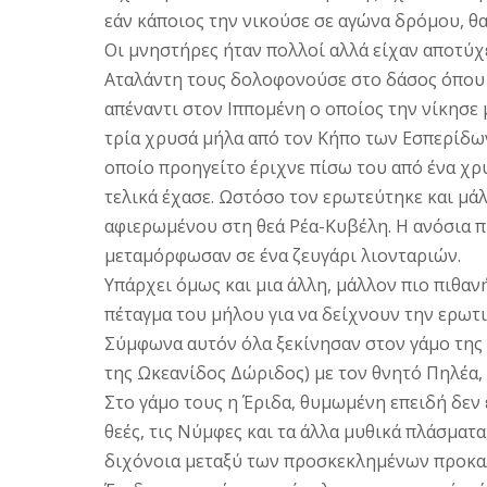
εάν κάποιος την νικούσε σε αγώνα δρόμου, θα
Οι μνηστήρες ήταν πολλοί αλλά είχαν αποτύχε
Αταλάντη τους δολοφονούσε στο δάσος όπου δ
απέναντι στον Ιππομένη ο οποίος την νίκησε 
τρία χρυσά μήλα από τον Κήπο των Εσπερίδων
οποίο προηγείτο έριχνε πίσω του από ένα χρ
τελικά έχασε. Ωστόσο τον ερωτεύτηκε και μά
αφιερωμένου στη θεά Ρέα-Κυβέλη. Η ανόσια πρ
μεταμόρφωσαν σε ένα ζευγάρι λιονταριών.
Υπάρχει όμως και μια άλλη, μάλλον πιο πιθανή
πέταγμα του μήλου για να δείχνουν την ερωτι
Σύμφωνα αυτόν όλα ξεκίνησαν στον γάμο της
της Ωκεανίδος Δώριδος) με τον θνητό Πηλέα, γ
Στο γάμο τους η Έριδα, θυμωμένη επειδή δεν 
θεές, τις Νύμφες και τα άλλα μυθικά πλάσματ
διχόνοια μεταξύ των προσκεκλημένων προκα