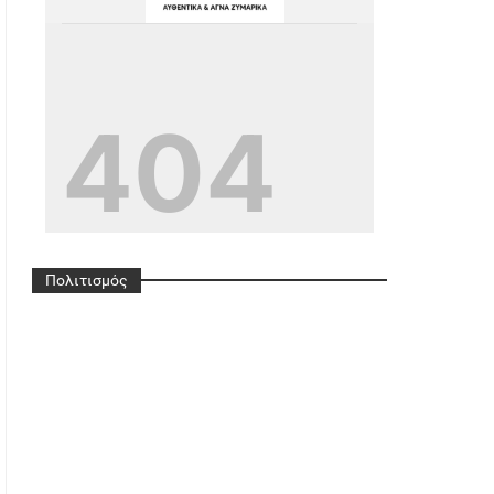
G
Ref=pages_you_mana
Ge
Πολιτισμός