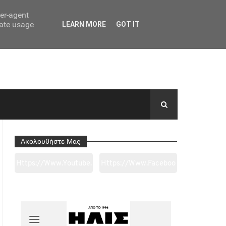
ser-agent
rate usage
LEARN MORE
GOT IT
Ακολουθήστε Μας
Https://www.youtube.
Https://www.faceboo
Com/channel/UC0wk
K.com/tapantarei1965
2ge3sheyTkgpAkeBan
/?