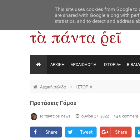
Αρχική
Contact Us
About Us
This site uses cookies from Google to d
are shared with Google along with perf
statistics, and to detect and address a
ΑΡΧΙΚΗ
ΑΡΧΑΙΟΛΟΓΙΑ
ΙΣΤΟΡΙΑ
ΒΙΒΛΙΑ
Αρχική σελίδα
ΙΣΤΟΡΙΑ
Προτάσεις Γάμου
Τα πάντα ρεί news
Ιουνίου 27, 2022
0 comment
Share
Tweet
Share