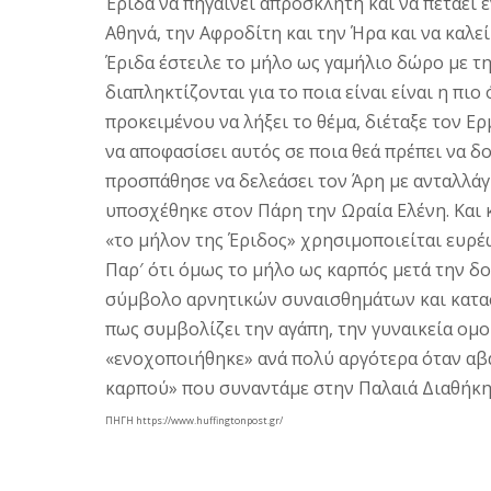
Έριδα να πηγαίνει απρόσκλητη και να πετάει
Αθηνά, την Αφροδίτη και την Ήρα και να καλεί
Έριδα έστειλε το μήλο ως γαμήλιο δώρο με την
διαπληκτίζονται για το ποια είναι είναι η πιο
προκειμένου να λήξει το θέμα, διέταξε τον Ερ
να αποφασίσει αυτός σε ποια θεά πρέπει να δο
προσπάθησε να δελεάσει τον Άρη με ανταλλάγ
υποσχέθηκε στον Πάρη την Ωραία Ελένη. Και 
«το μήλον της Έριδος» χρησιμοποιείται ευρέ
Παρ′ ότι όμως το μήλο ως καρπός μετά την δ
σύμβολο αρνητικών συναισθημάτων και κατασ
πως συμβολίζει την αγάπη, την γυναικεία ομο
«ενοχοποιήθηκε» ανά πολύ αργότερα όταν αβ
καρπού» που συναντάμε στην Παλαιά Διαθήκη
ΠΗΓΗ https://www.huffingtonpost.gr/