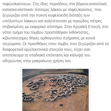
ταφών/καύσεων. Στις ίδιες περιόδους στα βόρεια-ανατολικά,
κατασκευάστηκαν τέσσερις λάκκοι με ταφές/καύσεις, που
ξεχώριζαν από την πυκνή κυψελοειδή διάταξη των
υπόλοιπων λάκκων και καλύπτονταν με ογκώδεις πέτρες
στιβασμένες με εκφορικό σύστημα. Στην Αρχαϊκή Εποχή, στο
νότιο τμήμα του τύμβου προστέθηκαν λιθόκτιστες,
κιβωτιόσχημες θήκες ορθογωνίου σχήματος με κοινά
τοιχώματα. Οι προσθήκες στον τύμβο, που ξεχώριζαν από τα
διαφορετικά αρχιτεκτονικά στοιχεία τους, είχαν σαν
αποτέλεσμα τη σταδιακή επέκταση και κάλυψή του
οδηγώντας στην μακραίωνη χρήση του.