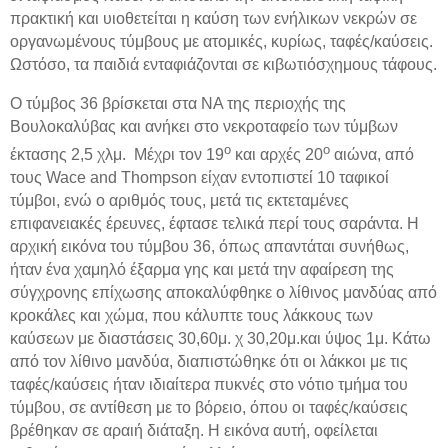
πρακτική και υιοθετείται η καύση των ενήλικων νεκρών σε
οργανωμένους τύμβους με ατομικές, κυρίως, ταφές/καύσεις.
Ωστόσο, τα παιδιά ενταφιάζονται σε κιβωτιόσχημους τάφους.
Ο τύμβος 36 βρίσκεται στα ΝΑ της περιοχής της
Βουλοκαλύβας και ανήκει στο νεκροταφείο των τύμβων
ο
ο
έκτασης
2,5 χλμ.
Μέχρι τον 19
και αρχές 20
αιώνα, από
τους
Wace
and
Thompson
είχαν εντοπιστεί 10 ταφικοί
τύμβοι, ενώ ο αριθμός τους, μετά τις εκτεταμένες
επιφανειακές έρευνες, έφτασε τελικά περί τους σαράντα. Η
αρχική εικόνα του τύμβου 36, όπως απαντάται συνήθως,
ήταν ένα χαμηλό έξαρμα γης και μετά την αφαίρεση της
σύγχρονης επίχωσης αποκαλύφθηκε ο λίθινος μανδύας από
κροκάλες και χώμα, που κάλυπτε τους λάκκους των
καύσεων με διαστάσεις 30,60μ. χ 30,20μ.και ύψος 1μ. Κάτω
από τον λίθινο μανδύα, διαπιστώθηκε ότι οι λάκκοι με τις
ταφές/καύσεις ήταν ιδιαίτερα πυκνές στο νότιο τμήμα του
τύμβου, σε αντίθεση με το βόρειο, όπου οι ταφές/καύσεις
βρέθηκαν σε αραιή διάταξη. Η εικόνα αυτή, οφείλεται