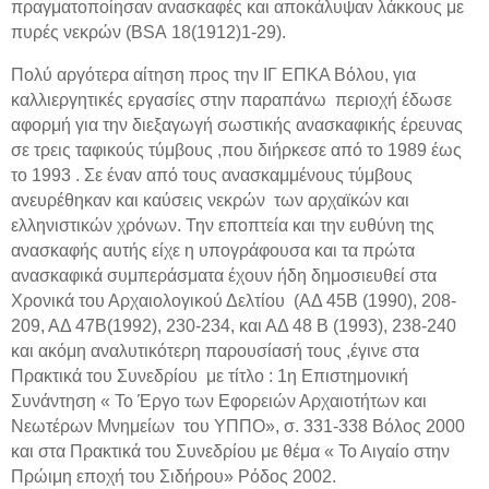
πραγματοποίησαν ανασκαφές και αποκάλυψαν λάκκους με
πυρές νεκρών (
BSA
18(1912)1-29).
Πολύ αργότερα αίτηση προς την ΙΓ ΕΠΚΑ Βόλου, για
καλλιεργητικές εργασίες στην παραπάνω
περιοχή έδωσε
αφορμή για την διεξαγωγή σωστικής ανασκαφικής έρευνας
σε τρεις ταφικούς τύμβους ,που διήρκεσε από το 1989 έως
το 1993 . Σε έναν από τους ανασκαμμένους τύμβους
ανευρέθηκαν και καύσεις νεκρών
των αρχαϊκών και
ελληνιστικών χρόνων. Την εποπτεία και την ευθύνη της
ανασκαφής αυτής είχε η υπογράφουσα και τα πρώτα
ανασκαφικά συμπεράσματα έχουν ήδη δημοσιευθεί στα
Χρονικά του Αρχαιολογικού Δελτίου
(ΑΔ 45Β (1990), 208-
209, ΑΔ 47Β(1992), 230-234, και ΑΔ 48 Β (1993), 238-240
και ακόμη αναλυτικότερη παρουσίασή τους ,έγινε στα
Πρακτικά του Συνεδρίου
με τίτλο : 1η Επιστημονική
Συνάντηση « Το Έργο των Εφορειών Αρχαιοτήτων και
Νεωτέρων Μνημείων
του ΥΠΠΟ», σ. 331-338 Βόλος 2000
και στα Πρακτικά του Συνεδρίου με θέμα « Το Αιγαίο στην
Πρώιμη εποχή του Σιδήρου» Ρόδος 2002.