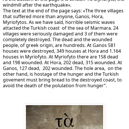
windmill after the earthquake».
The text at the end of the page says: «The three villages 
that suffered more than anyone, Ganos, Hora, 
Myriofytos. As we have said, horrible seismic waves 
attacted the Turkish coast  of the sea of Marmara. 24 
villages were seriously damaged and 3 of them were 
completely destroyed. The dead and the wounded 
people, of greek origin, are hundreds. At Ganos 581 
houses were destroyed, 349 houses at Hora and 1.164 
houses in Myriofyto. At Myriofyto there are 158 dead 
and 198 wounded. At Hora, 202 dead, 315 wounded. At 
Ganos, 127 dead,  202 wounded. The hole area,  on the 
other hand, is hostage of the hunger and the Turkish 
govement must bring bread to the destroyed coast, to 
avoid the death of the polulation from hunger”.