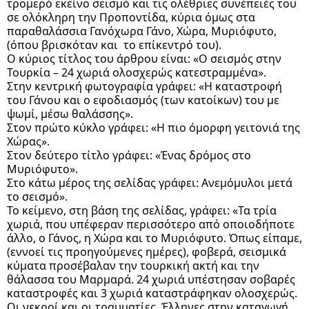
τρομερό εκείνο σεισμό και τις ολέθριες συνέπειές του 
σε ολόκληρη την Προποντίδα, κύρια όμως στα 
παραθαλάσσια Γανόχωρα Γάνο, Χώρα, Μυριόφυτο, 
(όπου βρισκόταν και  το επίκεντρό του).
Ο κύριος τίτλος του άρθρου είναι: «Ο σεισμός στην 
Τουρκία – 24 χωριά ολοσχερώς κατεστραμμένα».
Στην κεντρική φωτογραφία γράφει: «Η καταστροφή 
του Γάνου και ο εφοδιασμός (των κατοίκων) του με 
ψωμί, μέσω θαλάσσης».
Στον πρώτο κύκλο γράφει: «Η πιο όμορφη γειτονιά της 
Χώρας».
Στον δεύτερο τίτλο γράφει: «Ένας δρόμος στο 
Μυριόφυτο».
Στο κάτω μέρος της σελίδας γράφει: Ανεμόμυλοι μετά 
το σεισμό».
Το κείμενο, στη βάση της σελίδας, γράφει: «Τα τρία 
χωριά, που υπέφεραν περισσότερο από οποιοδήποτε 
άλλο, ο Γάνος, η Χώρα και το Μυριόφυτο. Όπως είπαμε, 
(εννοεί τις προηγούμενες ημέρες), φοβερά, σεισμικά 
κύματα προσέβαλαν την τουρκική ακτή και την 
θάλασσα του Μαρμαρά. 24 χωριά υπέστησαν σοβαρές 
καταστροφές και 3 χωριά καταστράφηκαν ολοσχερώς. 
Οι νεκροί και οι τραυματίες, Έλληνες στην καταγωγή, 