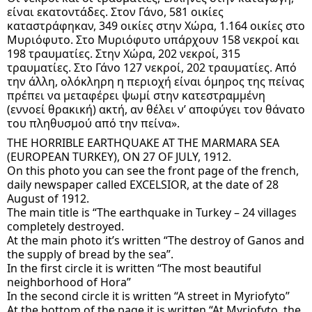
είναι εκατοντάδες. Στον Γάνο, 581 οικίες 
καταστράφηκαν, 349 οικίες στην Χώρα, 1.164 οικίες στο 
Μυριόφυτο. Στο Μυριόφυτο υπάρχουν 158 νεκροί και 
198 τραυματίες. Στην Χώρα, 202 νεκροί, 315 
τραυματίες. Στο Γάνο 127 νεκροί, 202 τραυματίες. Από 
την άλλη, ολόκληρη η περιοχή είναι όμηρος της πείνας 
πρέπει να μεταφέρει ψωμί στην κατεστραμμένη 
(εννοεί θρακική) ακτή, αν θέλει ν’ αποφύγει τον θάνατο 
του πληθυσμού από την πείνα».  
THE HORRIBLE EARTHQUAKE AT THE MARMARA SEA 
(EUROPEAN TURKEY), ON 27 OF JULY, 1912.
On this photo you can see the front page of the french, 
daily newspaper called EXCELSIOR, at the date of 28 
August of 1912. 
The main title is “The earthquake in Turkey – 24 villages 
completely destroyed.
At the main photo it’s written “The destroy of Ganos and 
the supply of bread by the sea”.
In the first circle it is written “The most beautiful 
neighborhood of Hora”
In the second circle it is written “A street in Myriofyto”
At the bottom of the page it is written “At Myriofyto, the 