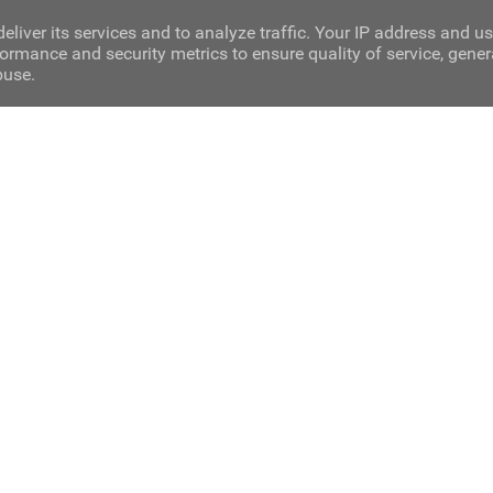
eliver its services and to analyze traffic. Your IP address and u
ormance and security metrics to ensure quality of service, gene
buse.