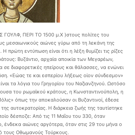
 ΓΟΥΛΦ, ΠΕΡΙ ΤΟ 1500 μ.Χ )στους πολίτες του
υς μεσαιωνικούς αιώνες γύρω από τη λεκάνη της
Η πρώτη εντύπωση είναι ότι η λέξη θυμίζει τις ρίζες
άτους: Βυζάντιο, αρχαία αποικία των Μεγαρέων,
α σε διαφορετικές ηπείρους και θάλασσες, να ενώνει
ύση. «Εώας τε και εσπερίου λήξεως οίον σύνδεσμον»
ίναι τα λόγια του Γρηγορίου του Ναζιανζηνού. Ωστόσο
εύουσα του ρωμαϊκού κράτους, η Κωνσταντινούπολη, η
όλις» όπως την αποκαλούσαν οι Βυζαντινοί, έδεσε
 της αυτοκρατορίας. Η διάρκεια ζωής της ταυτίστηκε
οίο δέσποζε: Από τις 11 Μαΐου του 330, όταν
ο, ένδεκα αιώνες αργότερα, όταν στις 29 του μήνα ο
ό τους Οθωμανούς Τούρκους.