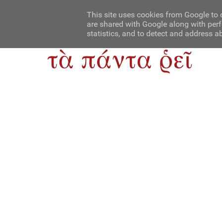
Αρχική
Contact Us
About Us
This site uses cookies from Google to d
are shared with Google along with perf
statistics, and to detect and address a