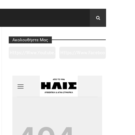
Ακολουθήστε Μας
Https://www.youtube.
Https://www.faceboo
Com/channel/UC0wk
K.com/tapantarei1965
2ge3sheyTkgpAkeBan
/?
G
Ref=pages_you_mana
Ge