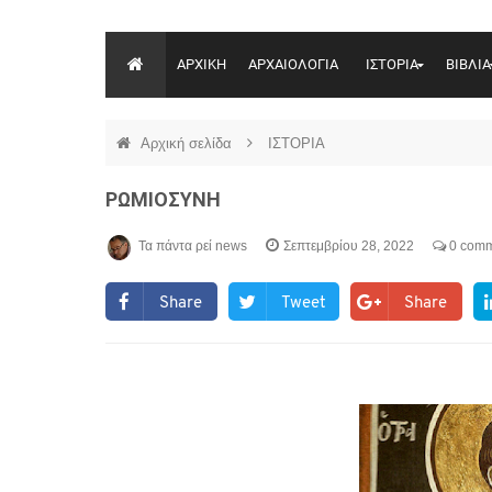
ΑΡΧΙΚΗ
ΑΡΧΑΙΟΛΟΓΙΑ
ΙΣΤΟΡΙΑ
ΒΙΒΛΙΑ
Αρχική σελίδα
ΙΣΤΟΡΙΑ
ΡΩΜΙΟΣΥΝΗ
Τα πάντα ρεί news
Σεπτεμβρίου 28, 2022
0 comm
Share
Tweet
Share