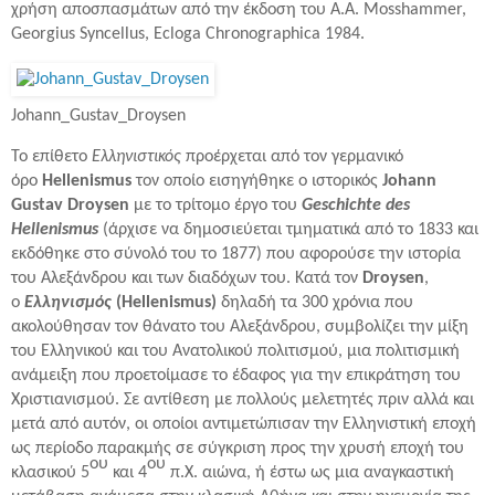
χρήση αποσπασμάτων από την έκδοση του A.A. Mosshammer,
Georgius Syncellus, Ecloga Chronographica 1984.
Johann_Gustav_Droysen
Το επίθετο
Ελληνιστικός
προέρχεται από τον γερμανικό
όρο
Hellenismus
τον οποίο εισηγήθηκε ο ιστορικός
Johann
Gustav Droysen
με το τρίτομο έργο του
Geschichte des
Hellenismus
(άρχισε να δημοσιεύεται τμηματικά από το 1833 και
εκδόθηκε στο σύνολό του το 1877) που αφορούσε την ιστορία
του Αλεξάνδρου και των διαδόχων του. Κατά τον
Droysen
,
ο
Ελληνισμός
(Hellenismus)
δηλαδή τα 300 χρόνια που
ακολούθησαν τον θάνατο του Αλεξάνδρου, συμβολίζει την μίξη
του Ελληνικού και του Ανατολικού πολιτισμού, μια πολιτισμική
ανάμειξη που προετοίμασε το έδαφος για την επικράτηση του
Χριστιανισμού. Σε αντίθεση με πολλούς μελετητές πριν αλλά και
μετά από αυτόν, οι οποίοι αντιμετώπισαν την Ελληνιστική εποχή
ως περίοδο παρακμής σε σύγκριση προς την χρυσή εποχή του
ου
ου
κλασικού 5
και 4
π.Χ. αιώνα, ή έστω ως μια αναγκαστική