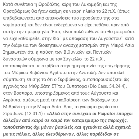
Κατά συνέπεια η Ωροδάλτις, κόρη του Λυκομήδη και της
Ορσοβάρεως θα ήταν ακόμη σε νεαρή ηλικία το 22 π.Χ. (όπως
επιβεβαιώνεται από απεικονίσεις τυο προσώπου της στα
νομίσματα) και δεν είναι ενδεχόμενο να είχε πεθάνει πριν από
αυτήν την ημερομηνία. Έτσι, είναι πολύ πιθανό ότι θα μπορούσε
να είχε καθαιρεθεί στην Κίο ῾῾με απόφαση του Αυγούστου᾽᾽ κατά
την διάρκεια των διοικητικών ανασχηματισμών στην Μικρά Ασία.
Σημειωτέον ότι, η παύση των Βιθυνικών και Ποντικών
δυναστειών σύμφωνα με τον Σύγκελλο το 22 π.Χ.,
ανταποκρίνεται με ακρίβεια στην ημερομηνία της επιχείρησης
του Μάρκου Βιψάνιου Αγρίππα στην Ανατολή. Δεν αποτελεί
σύμπτωση επίσης το ότι ο Σκριβώνιος, αυτοπαρουσιάζεται ώς
εγγονός του Μιθριδάτη ΣΤ´του Ευπάτορα (Dio Cass. 54.24.4),
στον Βόσπορο, υποστηριζόμενος από τους Αύγουστο και
Αγρίππα, αμέσως μετά την καθαίρεση των διαδόχων του
Μιθριδάτη στην Μικρά Ασία. Άρα, το γνώριμο χωρίο του
Στράβωνα (12.31.1) : «
Αλλά στην συνέχεια οι Ρωμαίοι έπαρχοι
άλλαζαν από καιρό σε καιρό τον καταμερισμό της περιοχής,
τοποθετώντας όχι μόνον βασιλείς και ηγεμόνες αλλά σχετικά
με τις πόλεις, άλλες ελευθέρωναν, άλλες παρέδιδαν σε