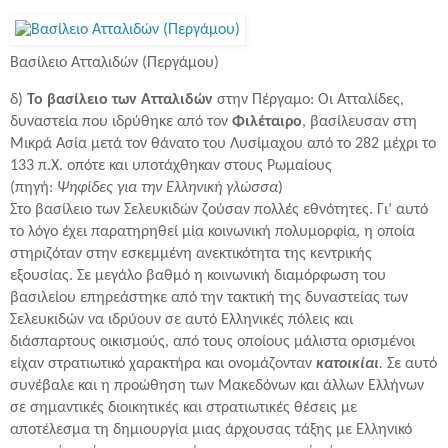
Βασίλειο Ατταλιδών (Περγάμου)
δ)
Το βασίλειο των Ατταλιδών
στην Πέργαμο: Οι Ατταλίδες,
δυναστεία που ιδρύθηκε από τον
Φιλέταιρο
, βασίλευσαν στη
Μικρά Ασία μετά τον θάνατο του Λυσίμαχου από το 282 μέχρι το
133 π.Χ. οπότε και υποτάχθηκαν στους Ρωμαίους
(πηγή:
Ψηφίδες για την Ελληνική γλώσσα
)
Στο βασίλειο των Σελευκιδών ζούσαν πολλές εθνότητες. Γι’ αυτό
το λόγο έχει παρατηρηθεί μία κοινωνική πολυμορφία, η οποία
στηριζόταν στην εσκεμμένη ανεκτικότητα της κεντρικής
εξουσίας. Σε μεγάλο βαθμό η κοινωνική διαμόρφωση του
βασιλείου επηρεάστηκε από την τακτική της δυναστείας των
Σελευκιδών να ιδρύουν σε αυτό Ελληνικές πόλεις και
διάσπαρτους οικισμούς, από τους οποίους μάλιστα ορισμένοι
είχαν στρατιωτικό χαρακτήρα και ονομάζονταν
κατοικίαι
.
Σε αυτό
συνέβαλε και η προώθηση των Μακεδόνων και άλλων Ελλήνων
σε σημαντικές διοικητικές και στρατιωτικές θέσεις με
αποτέλεσμα τη δημιουργία μιας άρχουσας τάξης με Ελληνικό