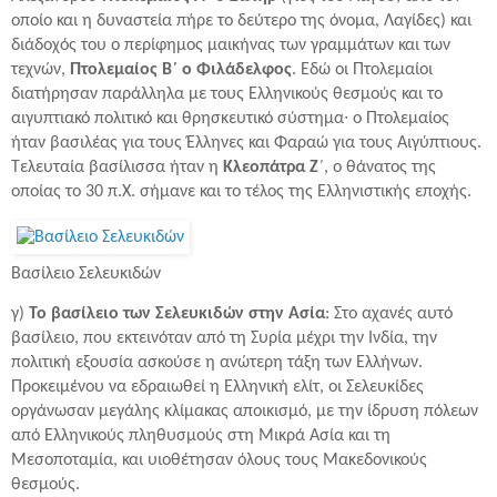
οποίο και η δυναστεία πήρε το δεύτερο της όνομα, Λαγίδες) και
διάδοχός του ο περίφημος μαικήνας των γραμμάτων και των
τεχνών,
Πτολεμαίος Β΄ ο Φιλάδελφος
. Εδώ οι Πτολεμαίοι
διατήρησαν παράλληλα με τους Ελληνικούς θεσμούς και το
αιγυπτιακό πολιτικό και θρησκευτικό σύστημα∙ ο Πτολεμαίος
ήταν βασιλέας για τους Έλληνες και Φαραώ για τους Αιγύπτιους.
Τελευταία βασίλισσα ήταν η
Κλεοπάτρα Ζ
΄, ο θάνατος της
οποίας το 30 π.Χ. σήμανε και το τέλος της Ελληνιστικής εποχής.
Βασίλειο Σελευκιδών
γ)
Το βασίλειο των Σελευκιδών στην Ασία
: Στο αχανές αυτό
βασίλειο, που εκτεινόταν από τη Συρία μέχρι την Ινδία, την
πολιτική εξουσία ασκούσε η ανώτερη τάξη των Ελλήνων.
Προκειμένου να εδραιωθεί η Ελληνική ελίτ, οι Σελευκίδες
οργάνωσαν μεγάλης κλίμακας αποικισμό, με την ίδρυση πόλεων
από Ελληνικούς πληθυσμούς στη Μικρά Ασία και τη
Μεσοποταμία, και υιοθέτησαν όλους τους Μακεδονικούς
θεσμούς.