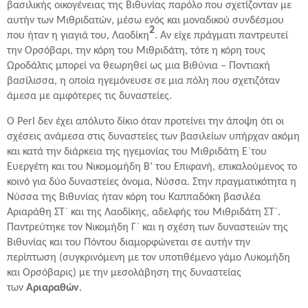
βασιλικής οικογένειας της Βιθυνίας παρόλο που σχετίζονταν με
αυτήν των Μιθριδατών, μέσω ενός και μοναδικού συνδέσμου
2
που ήταν η γιαγιά του, Λαοδίκη
. Αν είχε πράγματι παντρευτεί
την Ορσόβαρι, την κόρη του Μιθριδάτη, τότε η κόρη τους
Ωροδάλτις μπορεί να θεωρηθεί ως μια Βιθύνια – Ποντιακή
βασίλισσα, η οποία ηγεμόνευσε σε μια πόλη που σχετιζόταν
άμεσα με αμφότερες τις δυναστείες.
O Perl δεν έχει απόλυτο δίκιο όταν προτείνει την άποψη ότι οι
σχέσεις ανάμεσα στις δυναστείες των βασιλείων υπήρχαν ακόμη
και κατά την διάρκεια της ηγεμονίας του Μιθριδάτη Ε´του
Ευεργέτη και του Νικομομήδη Β’ του Επιφανή, επικαλούμενος το
κοινό για δύο δυναστείες όνομα, Νύσσα. Στην πραγματικότητα η
Νύσσα της Βιθυνίας ήταν κόρη του Καππαδόκη βασιλέα
Αριαράθη ΣΤ´ και της Λαοδίκης, αδελφής του Μιθριδάτη ΣΤ´.
Παντρεύτηκε τον Νικομήδη Γ´ και η σχέση των δυναστειών της
Βιθυνίας και του Πόντου διαμορφώνεται σε αυτήν την
περίπτωση (συγκρινόμενη με τον υποτιθέμενο γάμο Λυκομήδη
και Ορσόβαρις) με την μεσολάβηση της δυναστείας
των
Αριαραθών
.