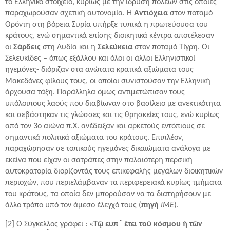
το Ελληνικό στοιχείο, κυρίως με την ίδρυση πόλεων στις οποίες
παραχωρούσαν σχετική αυτονομία. Η
Αντιόχεια
στον ποταμό
Ορόντη στη βόρεια Συρία υπήρξε τυπικά η πρωτεύουσα του
κράτους, ενώ σημαντικά επίσης διοικητικά κέντρα αποτέλεσαν
οι
Σάρδεις
στη Λυδία και η
Σελεύκεια
στον ποταμό Τίγρη. Οι
Σελευκίδες – όπως εξάλλου και όλοι οι άλλοι Ελληνιστικοί
ηγεμόνες- διόριζαν στα ανώτατα κρατικά αξιώματα τους
Μακεδόνες φίλους τους, οι οποίοι συνιστούσαν την Ελληνική
άρχουσα τάξη. Παράλληλα όμως αντιμετώπισαν τους
υπόλοιπους λαούς που διαβίωναν στο βασίλειο με ανεκτικότητα
και σεβάστηκαν τις γλώσσες και τις θρησκείες τους, ενώ κυρίως
από τον 3ο αιώνα π.Χ. ανέδειξαν και αρκετούς εντόπιους σε
σημαντικά πολιτικά αξιώματα του κράτους. Επιπλέον,
παραχώρησαν σε τοπικούς ηγεμόνες δικαιώματα ανάλογα με
εκείνα που είχαν οι σατράπες στην παλαιότερη περσική
αυτοκρατορία διορίζοντάς τους επικεφαλής μεγάλων διοικητικών
περιοχών, που περιελάμβαναν τα περιφερειακά κυρίως τμήματα
του κράτους, τα οποία δεν μπορούσαν να τα διατηρήσουν με
άλλο τρόπο υπό τον άμεσο έλεγχό τους (
πηγή
ΙΜΕ
).
[2] Ο Σύγκελλος γράφει : «
Τῷ ευπ ́ ἔτει τοῦ κόσμου ἡ τῶν