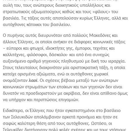
αυλή του, τους ανώτερους διοικητικούς υπαλλήλους και
στρατιωτικούς αξιωματούχους καθώς και τους «φίλους» του
βασιλέα. Τις τάξεις αυτές αποτελούσαν κυρίως Έλληνες, αλλά και
αυτόχθονες κάτοικοι του βασιλείου.
Ο πυρήνας αυτός διευρυνόταν από πολλούς Μακεδόνες και
άλλους Έλληνες, οι οποίοι ανήκαν σε διάφορες κοινωνικές τάξεις
– εύποροι και φτωχοί, ιδιοκτήτες γης, έμποροι, τεχνίτες και
καλλιτέχνες, φιλόσοφοι, δάσκαλοι- και από ένα συνεχώς
αυξανόμενο αριθμό γηγενούς πληθυσμού με δική του ιεραρχία.
Στους τελευταίους διακρινόταν μία αριστοκρατική τάξη, η οποία
κατείχε ορισμένα αξιώματα, ενώ οι αυτόχθονες χωρικοί
ονομάζονταν
λαοί
.
Οι σχέσεις βέβαια μεταξύ των ανώτερων
κοινωνικών στρωμάτων των εποίκων και των γηγενών δεν είναι
δυνατόν να προσδιοριστούν με ακρίβεια, δεν είναι απίθανο όμως
να υπήρχαν και περιπτώσεις επιγαμιών.
Ειδικότερα, οι Έλληνες που ήταν εγκατεστημένοι στο βασίλειο
των Σελευκιδών απολάμβαναν αρκετά προνόμια και ήταν σε
σαφώς καλύτερη θέση από τους αυτόχθονες. Ωστόσο, οι
Σελευκίδες διατήρησαν πολύ καλές σχέσεις και με τους ντόπιους