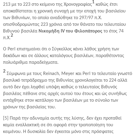
1
213 με το 223 στο κείμενο της Χρονογραφίας
καθώς έτσι
αποκαθίσταται η χρονική συνοχή με την εποχή του βασιλείου
των Βιθυνίων, το οποίο αναδύθηκε το 297/97 π.Χ.
οπισθοδρομώντας 223 χρόνια από τον θάνατο του τελευταίου
Βιθυνού βασιλέα
Νικομήδη IV του Φιλοπάτορος
το έτος 74
2
π.Χ.
Ο Perl επισημαίνει ότι ο Σύγκελλος κάνει λάθος χρήση των
δεκάδων και σε άλλους καταλόγους βασιλέων, παραθέτοντας
πολυάριθμα παραδείγματα.
2
Σύμφωνα με τους Reinach, Meyer και Perl το τελευταίο γνωστό
βασιλικό τετράδραχμο της Βιθυνίας χρονολογείται το 224 αλλά
αυτό δεν έχει ληφθεί υπόψη καθώς ο τελευταίος Βιθυνός
βασιλέας πέθανε στις αρχές αυτού του έτους και ώς συνήθως
εντάχθηκε στον κατάλογο των βασιλέων με το σύνολο των
χρόνων της βασιλείας του.
[5] Παρά την αδυναμία αυτής της λύσης, δεν έχει προταθεί
καμία εναλλακτική σε ότι αφορά στην τροποποίηση του
κειμένου. Η δυσκολία δεν έγκειται μόνο στις πρόσφατες