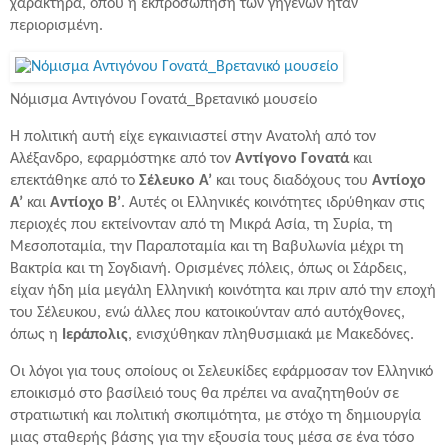
χαρακτήρα, όπου η εκπροσώπηση των γηγενών ήταν
περιορισμένη.
Νόμισμα Αντιγόνου Γονατά_Βρετανικό μουσείο
Η πολιτική αυτή είχε εγκαινιαστεί στην Ανατολή από τον
Αλέξανδρο, εφαρμόστηκε από τον
Αντίγονο Γονατά
και
επεκτάθηκε από το
Σέλευκο Α’
και τους διαδόχους του
Αντίοχο
Α’
και
Αντίοχο Β’
. Αυτές οι Ελληνικές κοινότητες ιδρύθηκαν στις
περιοχές που εκτείνονταν από τη Μικρά Ασία, τη Συρία, τη
Μεσοποταμία, την Παραποταμία και τη Βαβυλωνία μέχρι τη
Βακτρία και τη Σογδιανή. Oρισμένες πόλεις, όπως οι Σάρδεις,
είχαν ήδη μία μεγάλη Ελληνική κοινότητα και πριν από την εποχή
του Σέλευκου, ενώ άλλες που κατοικούνταν από αυτόχθονες,
όπως η
Ιεράπολις
, ενισχύθηκαν πληθυσμιακά με Μακεδόνες.
Οι λόγοι για τους οποίους οι Σελευκίδες εφάρμοσαν τον Ελληνικό
εποικισμό στο βασίλειό τους θα πρέπει να αναζητηθούν σε
στρατιωτική και πολιτική σκοπιμότητα, με στόχο τη δημιουργία
μιας σταθερής βάσης για την εξουσία τους μέσα σε ένα τόσο