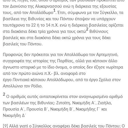
από τις πηγές του, όπου ο αριθμός των βασιλέων προκύπτει από
τον Διονύσιο της Αλικαρνασσού ενώ η διάρκεια της εξουσίας
1
τους, από τον Απολλόδωρο
. Έτσι, σύμφωνα με τον Σύγκελλο, τα
βασίλεια της Βιθυνίας και του Πόντου έπαψαν να υπάρχουν
ταυτόχρονα το 22 ή το 14 π.Χ. ενώ η διάρκεια βασιλείας ορίζεται
2
στα διακόσια δέκα τρία χρόνια για τους οκτώ
Βιθύνιους
βασιλείς και στα διακόσια δέκα οκτώ χρόνια για τους δέκα
βασιλείς του Πόντου.
Προφανώς δεν πρόκειται για τον Απολλόδωρο τον Αρτεμητινό,
συγγραφέα της ιστορίας της Παρθίας, αλλά για κάποιον άλλο
άγνωστο ιστορικό με το ίδιο όνομα, ο οποίος δεν έζησε νωρίτερα
από τον πρώτο αιώνα π.Χ.- βλ. αναφορά στο
έργο
Ποντιακά
κάποιου Απολλόδωρου, από το έργο
Σχόλια στον
Απολλώνιο τον Ρόδιο
.
2
Ο αριθμός αυτός ανταποκρίνεται στον αναγνωρισμένο αριθμό
των βασιλέων της Βιθυνίας: Ζιποίτη, Νικομήδη Α´, Ζιαήλα,
Προυσία Α´, Προυσία Β´, Νικομήδη Β´, Νικομήδης Γ´ και
Νικομήδη Δ´
[9] Αλλά γιατί ο Σύγκελλος αναφέρει δέκα βασιλείς του Πόντου; Ο