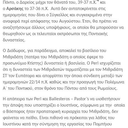
4
Πόντο, ο Δαρείος μέχρι τον θάνατό του, 39-37 π.Χ.
και
ο
Αρσάκης
το 37-36 π.Χ. Αυτό δεν ανταποκρίνεται στις
ημερομηνίες που δίνει ο Σύγκελλος και συγκεκριμένα στην
αναφορά περί απόφασης του Αυγούστου. Έτσι, θα πρέπει να
αναζητήσουμε άλλους υποψήφιους, οι οποίοι θα μπορούσαν να
θεωρηθούν ως οι τελευταίοι εκπρόσωποι της Ποντιακής
δυναστείας.
Ο Διόδωρος, για παράδειγμα, αποκαλεί το βασίλειο του
Μιθριδάτη (πατέρα του Μιθριδάτη ο οποίος έφερε το
προσωνύμιο Κτίστης)
δυναστεία
ή
βασιλεία
. Ο Perl ισχυρίζεται
ότι η δυναστεία των Μιθριδατών τερματίζεται με τον Μιθριδάτη
ΣΤ´τον Ευπάτορα και απορρίπτει την όποια σύνδεση μεταξύ των
ημερομηνιών 22/14 π.Χ. καθώς και την προαγωγή του Πολέμωνα
Α´ του Ποντικού, στον θρόνο του Πόντου από τους Ρωμαίους.
Η απόπειρα των Perl και Ballesteros – Pastor’s να υιοθετήσουν
την άποψη που υποστηρίζει ο Ιουστίνος, σύμφωνα με την οποία
ο Βόσπορος ήταν προπατορική κυριαρχία του Μιθριδάτη, δεν
φαίνεται να πείθει. Είναι πιθανό να πρόκειται για λάθος του
Ιουστίνου κατά την σύντμηση της εργασίας του Πομπήιου