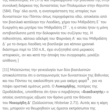
της Κλεοπάτρας VII (573) και περιλαμβάνει την βασιλεία της στην
συνολική διάρκεια της δυναστείας των Πτολεμαίων στην Αίγυπτο
(584). Παρ᾽ όλα αυτά, η αναπαράσταση της ιστορίας των
δυναστειών του Πόντου όπως περιγράφεται εδώ, αποκλείει από
τον βασιλικό κατάλογο την Λαοδίκη, χήρα του Μιθριδάτη Ε´ του
Ευεργέτη και μητέρα του Μιθριδάτη ΣΤ ´, η ο οποία ήταν η μόνη
αντιβασίλισσα μετά την δολοφονία του συζύγου της. Η
πιθανότητα, κάποια αδελφή του Φαρνάκη Α´ και του Μιθριδάτη
Δ´ με το όνομα Λαοδίκη να βασίλεψε για κάποιο χρονικό
διάστημα περί το 150 π.Χ., έχει συζητηθεί από μερικούς
ιστορικούς, αν και κατά την άποψη του συγγραφέα, μοιάζει
απίθανη ]
[11] Μελετώντας την γενεαλογία των δύο βασιλισσών
αποκαλύπτεται ότι ο ανταγωνισμός των δυναστειών της Βιθυνίας
1
και του Πόντου τις ακολούθησε για μια ακόμη φορά
, για να
πάψει οριστικά αμέσως μετά. Ο
Λυκομήδης
, πατέρας της
Ωροδάλτιδος, υποτίθεται ότι ήταν ο περιβόητος «
διεκδικητής
» ο
οποίος ανεπιτυχώς αξίωσε τον θρόνο μετά τον θάνατο
του
Νικομήδη Δ´
(Σαλλούστιος
Historiae
2.71). Αυτός και η κόρη
του, μπορούν να θεωρηθούν ως άμεσοι εκπρόσωποι της