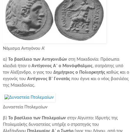
Νόμισμα Αντιγόνου Α’
α)
Το βασίλειο των Αντιγονιδών
στη Μακεδονία: Πρόσωπα
κλειδιά ήταν ο
Αντίγονος Α΄ ο Μονόφθαλμος
, σατράπης υπό
τον Αλέξανδρο, ο γιος του
Δημήτριος ο Πολιορκητής
καθώς και ο
εγγονός του
Αντίγονος Β΄ Γονατάς
που έγινε και ο νέος βασιλέας
της Μακεδονίας.
Δυναστεία Πτολεμαίων
β)
Το βασίλειο των Πτολεμαίων
στην Αίγυπτο: Ιδρυτής της
Πτολεμαϊκής δυναστείας υπήρξε ο στρατηγός του
Αλεξάνδρου
Πτολεμαίος Α΄ ο Σωτήρ
(γιος του Λάγου, από τον