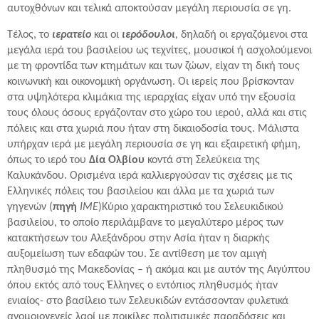
αυτοχθόνων και τελικά αποκτούσαν μεγάλη περιουσία σε γη.
Τέλος, το
ιερατείο
και οι
ιερόδουλοι
,
δηλαδή οι εργαζόμενοι στα
μεγάλα ιερά του βασιλείου ως τεχνίτες, μουσικοί ή ασχολούμενοι
με τη φροντίδα των κτημάτων και των ζώων, είχαν τη δική τους
κοινωνική και οικονομική οργάνωση. Οι ιερείς που βρίσκονταν
στα υψηλότερα κλιμάκια της ιεραρχίας είχαν υπό την εξουσία
τους όλους όσους εργάζονταν στο χώρο του ιερού, αλλά και στις
πόλεις και στα χωριά που ήταν στη δικαιοδοσία τους. Μάλιστα
υπήρχαν ιερά με μεγάλη περιουσία σε γη και εξαιρετική φήμη,
όπως το ιερό του
Δία Ολβίου
κοντά στη Σελεύκεια της
Καλυκάνδου. Ορισμένα ιερά καλλιεργούσαν τις σχέσεις με τις
Ελληνικές πόλεις του βασιλείου και άλλα με τα χωριά των
γηγενών (
πηγή
ΙΜΕ
)Κύριο χαρακτηριστικό του Σελευκιδικού
βασιλείου, το οποίο περιλάμβανε το μεγαλύτερο μέρος των
κατακτήσεων του Αλεξάνδρου στην Ασία ήταν η διαρκής
αυξομείωση των εδαφών του. Σε αντίθεση με τον αμιγή
πληθυσμό της Μακεδονίας – ή ακόμα και με αυτόν της Αιγύπτου
όπου εκτός από τους Έλληνες ο εντόπιος πληθυσμός ήταν
ενιαίος- στο βασίλειο των Σελευκιδών εντάσσονταν φυλετικά
ανομοιογενείς λαοί με ποικίλες πολιτισμικές παραδόσεις και