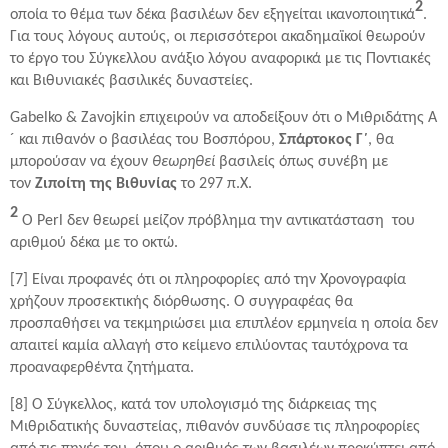
2
οποία το θέμα των δέκα βασιλέων δεν εξηγείται ικανοποιητικά
.
Για τους λόγους αυτούς, οι περισσότεροι ακαδημαϊκοί θεωρούν
το έργο του Σύγκελλου ανάξιο λόγου αναφορικά με τις Ποντιακές
και Βιθυνιακές βασιλικές δυναστείες.
Gabelko & Zavojkin επιχειρούν να αποδείξουν ότι ο Μιθριδάτης A
´ και πιθανόν ο βασιλέας του Βοσπόρου,
Σπάρτοκος Γ´
, θα
μπορούσαν να έχουν
θεωρηθεί
βασιλείς όπως συνέβη με
τον
Ζιποίτη της Βιθυνίας
το 297 π.Χ.
2
Ο Perl δεν θεωρεί μείζον πρόβλημα την αντικατάσταση του
αριθμού δέκα με το οκτώ.
[7] Είναι προφανές ότι οι πληροφορίες από την Χρονογραφία
χρήζουν προσεκτικής διόρθωσης. Ο συγγραφέας θα
προσπαθήσει να τεκμηριώσει μια επιπλέον ερμηνεία η οποία δεν
απαιτεί καμία αλλαγή στο κείμενο επιλύοντας ταυτόχρονα τα
προαναφερθέντα ζητήματα.
[8] Ο Σύγκελλος, κατά τον υπολογισμό της διάρκειας της
Μιθριδατικής δυναστείας, πιθανόν συνδύασε τις πληροφορίες