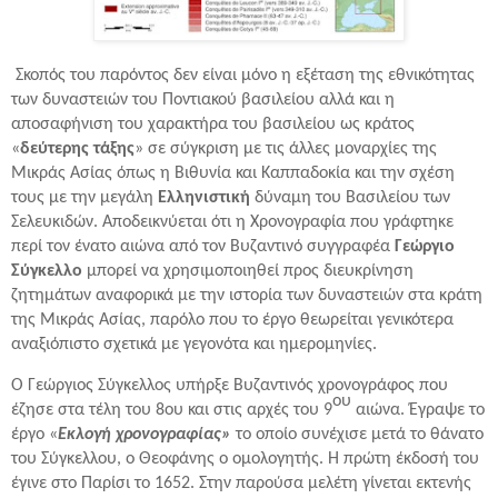
Σκοπός του παρόντος δεν είναι μόνο η εξέταση της εθνικότητας
των δυναστειών του Ποντιακού βασιλείου αλλά και η
αποσαφήνιση του χαρακτήρα του βασιλείου ως κράτος
«
δεύτερης τάξης
» σε σύγκριση με τις άλλες μοναρχίες της
Μικράς Ασίας όπως η Βιθυνία και Καππαδοκία και την σχέση
τους με την μεγάλη
Ελληνιστική
δύναμη του Βασιλείου των
Σελευκιδών. Αποδεικνύεται ότι η Χρονογραφία που γράφτηκε
περί τον ένατο αιώνα από τον Βυζαντινό συγγραφέα
Γεώργιο
Σύγκελλο
μπορεί να χρησιμοποιηθεί προς διευκρίνηση
ζητημάτων αναφορικά με την ιστορία των δυναστειών στα κράτη
της Μικράς Ασίας, παρόλο που το έργο θεωρείται γενικότερα
αναξιόπιστο σχετικά με γεγονότα και ημερομηνίες.
Ο Γεώργιος Σύγκελλος υπήρξε Βυζαντινός χρονογράφος που
ου
έζησε στα τέλη του 8ου και στις αρχές του 9
αιώνα. Έγραψε το
έργο «
Εκλογή χρονογραφίας»
το οποίο συνέχισε μετά το θάνατο
του Σύγκελλου, ο Θεοφάνης ο ομολογητής. Η πρώτη έκδοσή του
έγινε στο Παρίσι το 1652. Στην παρούσα μελέτη γίνεται εκτενής