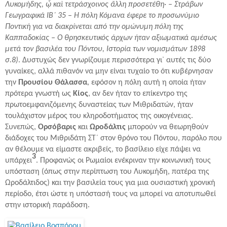
Λυκομήδης, ᾧ καὶ τετράσχοινος ἄλλη προσετέθη· – Στράβων
Γεωγραφικά ΙΒ´ 35 – Η πόλη Κόμανα έφερε το προσωνύμιο
Ποντική για να διακρίνεται από την ομώνυμη πόλη της
Καππαδοκίας – Ο θρησκευτικός άρχων ήταν αξιωματικά αμέσως
μετά τον βασιλέα του Πόντου, Ιστορία των νομισμάτων 1898
σ.8)
. Δυστυχώς δεν γνωρίζουμε περισσότερα γι᾽ αυτές τις δύο
γυναίκες, αλλά πιθανόν να μην είναι τυχαίο το ότι κυβέρνησαν
την
Προυσίου Θάλασσα
, εφόσον η πόλη αυτή η οποία ήταν
πρότερα γνωστή ως
Κίος
, αν δεν ήταν το επίκεντρο της
πρωτοεμφανιζόμενης δυναστείας των Μιθριδατών, ήταν
τουλάχιστον μέρος του κληροδοτήματος της οικογένειας.
Συνεπώς,
Ορσόβαρις
και
Ωροδάλτις
μπορούν να θεωρηθούν
διάδοχες του Μιθριδάτη ΣΤ´ στον θρόνο του Πόντου, παρόλο που
αν θέλουμε να είμαστε ακριβείς, το βασίλειο είχε πάψει να
3
υπάρχει
. Προφανώς οι Ρωμαίοι ενέκριναν την κοινωνική τους
υπόσταση (όπως στην περίπτωση του Λυκομήδη, πατέρα της
Ωροδάλτιδος) και την βασιλεία τους για μια ουσιαστική χρονική
περίοδο, έτσι ώστε η υπόστασή τους να μπορεί να αποτυπωθεί
στην ιστορική παράδοση.