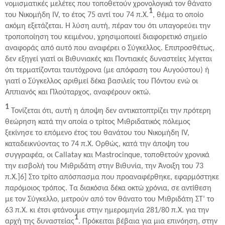
νομισματικές μελέτες που τοποθετούν χρονολογικά τον θάνατο
1
του Νικομήδη IV, το έτος 75 αντί του 74 π.Χ.
, θέμα το οποίο
ακόμη εξετάζεται. Η λύση αυτή, πέραν του ότι υπαγορεύει την
τροποποίηση του κειμένου, χρησιμοποιεί διαφορετικό σημείο
αναφοράς από αυτό που αναφέρει ο Σύγκελλος. Επιπροσθέτως,
δεν εξηγεί γιατί οι Βιθυνιακές και Ποντιακές δυναστείες λέγεται
ότι τερματίζονται ταυτόχρονα (με απόφαση του Αυγούστου) ή
γιατί ο Σύγκελλος αριθμεί δέκα βασιλείς του Πόντου ενώ οι
Αππιανός και Πλούταρχος, αναφέρουν οκτώ.
1
Τονίζεται ότι, αυτή η άποψη δεν αντικατοπτρίζει την πρότερη
θεώρηση κατά την οποία ο τρίτος Μιθριδατικός πόλεμος
ξεκίνησε το επόμενο έτος του θανάτου του Νικομήδη IV,
καταδεικνύοντας το 74 π.Χ. Ορθώς, κατά την άποψη του
συγγραφέα, οι Callatay και Mastrocinque, τοποθετούν χρονικά
την εισβολή του Μιθριδάτη στην Βιθυνία, την Άνοιξη του 73
π.Χ.]6] Στο τρίτο απόσπασμα που προαναφέρθηκε, εφαρμόστηκε
παρόμοιος τρόπος. Τα διακόσια δέκα οκτώ χρόνια, σε αντίθεση
με τον Σύγκελλο, μετρούν από τον θάνατο του Μιθριδάτη ΣΤ’ το
63 π.Χ. κι έτσι φτάνουμε στην ημερομηνία 281/80 π.Χ. για την
1
αρχή της δυναστείας
. Πρόκειται βέβαια για μια επινόηση, στην