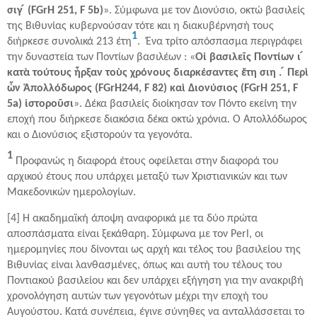
σιγ ́ (FGrH 251, F 5b)
». Σύμφωνα με τον Διονύσιο, οκτώ βασιλείς
της Βιθυνίας κυβερνούσαν τότε και η διακυβέρνησή τους
1
διήρκεσε συνολικά 213 έτη
. Ένα τρίτο απόσπασμα περιγράφει
την δυναστεία των Ποντίων βασιλέων : «
Oἱ βασιλεῖς Ποντίων ι ́
κατὰ τούτους ἦρξαν τοὺς χρόνους διαρκέσαντες ἔτη σιη . ́ Περὶ
ὧν Ἀπολλόδωρος (FGrH244, F 82) καὶ Διονύσιος (FGrH 251, F
5a) ἱστοροῦσι
». Δέκα βασιλείς διοίκησαν τον Πόντο εκείνη την
εποχή που διήρκεσε διακόσια δέκα οκτώ χρόνια. Ο Απολλόδωρος
και ο Διονύσιος εξιστορούν τα γεγονότα.
1
Προφανώς η διαφορά έτους οφείλεται στην διαφορά του
αρχικού έτους που υπάρχει μεταξύ των Χριστιανικών και των
Μακεδονικών ημερολογίων.
[4] Η ακαδημαϊκή άποψη αναφορικά με τα δύο πρώτα
αποσπάσματα είναι ξεκάθαρη. Σύμφωνα με τον Perl, οι
ημερομηνίες που δίνονται ως αρχή και τέλος του βασιλείου της
Βιθυνίας είναι λανθασμένες, όπως και αυτή του τέλους του
Ποντιακού βασιλείου και δεν υπάρχει εξήγηση για την ανακριβή
χρονολόγηση αυτών των γεγονότων μέχρι την εποχή του
Αυγούστου. Κατά συνέπεια, έγινε σύνηθες να ανταλλάσσεται το