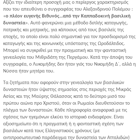
Αξίζει την ιδιαίτερη προσοχή μας ο περίεργος χαρακτηρισμός
που του απευθύνει ο συγγραφέας του Αλεξανδρινού Πολέμου :
«
ο πλέον ευγενής Βιθυνός…από την Καππαδοκινή βασιλική
δυναστεία
». Αυτό φανερώνει μια μέθοδο διπλής καταγωγής,
πατρικής και μητρικής, για κάποιους από τους βασιλείς της
εποχής, το οποίο είναι πολύ σημαντικό για τον προσδιορισμό της
καταγωγής και της κοινωνικής υπόστασης της Ωροδάλτιδος.
Μπορεί να συγκριθεί με την πραγματική και την φανταστική
γενεαλογία του Μιθριδάτη της Περγάμου. Κατά την άποψη του
συγγραφέα, ο Λυκομήδης δεν ήταν γιός του Νικομήδη Δ´, αλλά η
Νύσσα ήταν μητέρα του.
Τα ζητήματα που αφορούν στην γενεαλογία των βασιλικών
δυναστειών ήταν ύψιστης σημασίας στις περιοχές της Μικράς
Ασίας και της Μαύρης Θάλασσας κατά το δεύτερο μισό του
πρώτου αιώνα προ Χριστού, όταν οι Ρωμαίοι διευθετούσαν το
πλέγμα των δυναστειών. Κάθε πληροφορία αναφορικά με τις
σχέσεις των ηγεμόνων ελκύει το ιστορικό ενδιαφέρον. Είναι
αξιοσημείωτο ότι η πραγματική ή η φανταστική σχέση των
βασιλέων κατά τους Ελληνιστικούς χρόνους (με
αντιπροσωπευτικό παράδειγμα την δυναστεία των Ατταλιδών)