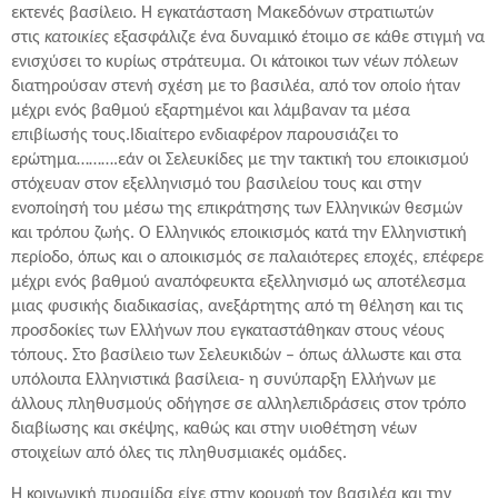
εκτενές βασίλειο. Η εγκατάσταση Μακεδόνων στρατιωτών
στις
κατοικίες
εξασφάλιζε ένα δυναμικό έτοιμο σε κάθε στιγμή να
ενισχύσει το κυρίως στράτευμα. Οι κάτοικοι των νέων πόλεων
διατηρούσαν στενή σχέση με το βασιλέα, από τον οποίο ήταν
μέχρι ενός βαθμού εξαρτημένοι και λάμβαναν τα μέσα
επιβίωσής τους.Ιδιαίτερο ενδιαφέρον παρουσιάζει το
ερώτημα……….εάν οι Σελευκίδες με την τακτική του εποικισμού
στόχευαν στον εξελληνισμό του βασιλείου τους και στην
ενοποίησή του μέσω της επικράτησης των Ελληνικών θεσμών
και τρόπου ζωής. Ο Ελληνικός εποικισμός κατά την Ελληνιστική
περίοδο, όπως και ο αποικισμός σε παλαιότερες εποχές, επέφερε
μέχρι ενός βαθμού αναπόφευκτα εξελληνισμό ως αποτέλεσμα
μιας φυσικής διαδικασίας, ανεξάρτητης από τη θέληση και τις
προσδοκίες των Ελλήνων που εγκαταστάθηκαν στους νέους
τόπους. Στο βασίλειο των Σελευκιδών – όπως άλλωστε και στα
υπόλοιπα Ελληνιστικά βασίλεια- η συνύπαρξη Ελλήνων με
άλλους πληθυσμούς οδήγησε σε αλληλεπιδράσεις στον τρόπο
διαβίωσης και σκέψης, καθώς και στην υιοθέτηση νέων
στοιχείων από όλες τις πληθυσμιακές ομάδες.
Η κοινωνική πυραμίδα είχε στην κορυφή τον βασιλέα και την