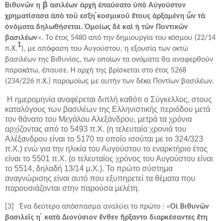
Βιθυνῶν η β́ ασιλέων ἀρχὴ ἐπαύσατο ὑπὸ Αὐγούστον
χρηματίσασα ἀπὸ τοῦ εσξη ́κοσμικοῦ ἔτους ἀρξαμένη ὧν τὰ
ὀνόματα δηλωθήσεται. Ὁμοίως δὲ καὶ ἡ τῶν Ποντικῶν
βασιλέων
». Το έτος 5480 από την δημιουργία του κόσμου (22/14
1
π.Χ.
), με απόφαση του Αυγούστου, η εξουσία των οκτώ
βασιλέων της Βιθυνίας, των οποίων τα ονόματα θα αναφερθούν
παρακάτω, έπαυσε. Η αρχή της βρίσκεται στο έτος 5268
(234/226 π.Χ.) παρομοίως με αυτήν των δέκα Ποντίων βασιλέων.
Η ημερομηνία αναφέρεται διπλή καθότι ο Σύγκελλος, στους
καταλόγους των βασιλέων της Ελληνιστικής περιόδου μετά
τον θάνατο του Μεγάλου Αλεξάνδρου, μετρά τα χρόνια
αρχίζοντας από το 5493 π.Χ. (η τελευταία χρονιά του
Αλέξανδρου είναι το 5170 το οποίο ισούται με το 324/323
π.Χ.) ενώ για την ηλικία του Αυγούστου το εναρκτήριο έτος
είναι το 5501 π.Χ. (ο τελευταίος χρόνος του Αυγούστου είναι
το 5514, δηλαδή 13/14 μ.Χ.). Το πρώτο σύστημα
αναγνώρισης είναι αυτό που εξυπηρετεί τα θέματα που
παρουσιάζονται στην παρούσα μελέτη.
[3] Ένα δεύτερο απόσπασμα αναλύει το πρώτο : «
Oἱ Βιθυνῶν
βασιλεῖς η ́ κατὰ Διονύσιον ἔνθεν ἤρξαντο διαρκέσαντες ἔτη