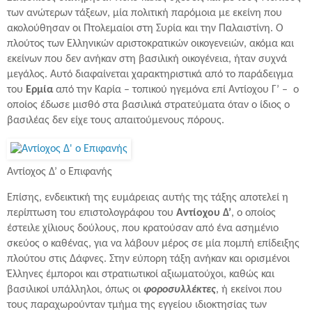
των ανώτερων τάξεων, μία πολιτική παρόμοια με εκείνη που
ακολούθησαν οι Πτολεμαίοι στη Συρία και την Παλαιστίνη. Ο
πλούτος των Ελληνικών αριστοκρατικών οικογενειών, ακόμα και
εκείνων που δεν ανήκαν στη βασιλική οικογένεια, ήταν συχνά
μεγάλος. Αυτό διαφαίνεται χαρακτηριστικά από το παράδειγμα
του
Ερμία
από την Καρία – τοπικού ηγεμόνα επί Αντίοχου Γ’ – ο
οποίος έδωσε μισθό στα βασιλικά στρατεύματα όταν ο ίδιος ο
βασιλέας δεν είχε τους απαιτούμενους πόρους.
Αντίοχος Δ’ ο Επιφανής
Επίσης, ενδεικτική της ευμάρειας αυτής της τάξης αποτελεί η
περίπτωση του επιστολογράφου του
Aντίοχου Δ’
, ο οποίος
έστειλε χίλιους δούλους, που κρατούσαν από ένα ασημένιο
σκεύος ο καθένας, για να λάβουν μέρος σε μία πομπή επίδειξης
πλούτου στις Δάφνες. Στην εύπορη τάξη ανήκαν και ορισμένοι
Έλληνες έμποροι και στρατιωτικοί αξιωματούχοι, καθώς και
βασιλικοί υπάλληλοι, όπως οι
φοροσυλλέκτες
, ή εκείνοι που
τους παραχωρούνταν τμήμα της εγγείου ιδιοκτησίας των