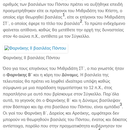
αριθμός των βασιλέων του Πόντου πρέπει να αυξήθηκε επειδή
προσμετρήθηκαν είτε οι πρόγονοι του Μιθριδάτη του Κτίστη, ο
1
οποίος είχε
θεωρηθεί
βασιλέας
, είτε οι επίγονοι του Μιθριδάτη
2
ΣΤ´, ο οποίος έφερε το τίτλο του βασιλέα
. Το πρώτο ενδεχόμενο
φαίνεται απίθανο, καθώς θα μετέθετε την αρχή της δυναστείας
στον 4ο αιώνα π.Χ., αντίθετα με τον Σύγκελλο.
Φαρνάκης ΙΙ βασιλέας Πόντου
Όσο για τους επιγόνους του Μιθριδάτη ΣΤ´, ο πιο γνωστός ήταν
ο
Φαρνάκης Β´
και η κόρη του
Δύναμις
. Η βασιλεία της
τελευταίας θα πρέπει να ληφθεί ιδιαίτερα υπόψη καθώς
σύμφωνα με μια παράδοση τερματίστηκε το 12 π.Χ., έτος
παραπλήσιο με αυτό που βρίσκουμε στον Σύγκελλο. Παρ᾽όλα
αυτά, το γεγονός ότι ο Φαρνάκης Β´ και η Δύναμις βασίλεψαν
3
στον Βόσπορο και όχι στο βασίλειο του Πόντου, είναι εμπόδιο
.
Οι γιοί του Φαρνάκη Β´, Δαρείος και Αρσάκης, αμφότεροι δεν
μπορούν να θεωρηθούν βασιλείς του Πόντου, ένατος και δέκατος
αντίστοιχα, παρόλο που στην πραγματικότητα κυβέρνησαν τον