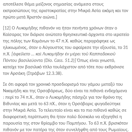
αποτέλεσε θέμα μείζονος σημασίας ανάμεσα στους
εκπροσώπους της αριστοκρατίας στην Μικρά Ασία ακόμη και τον
πρώτο μετά Χριστόν αιώνα.]
[12] Ο Λυκομήδης πιθανόν να ήταν πενήντα χρόνων όταν ο
Καίσαρας τον διόρισε ανώτατο θρησκευτικό άρχοντα στο ιερατείο
της πόλης των Κομάνων το 47 π.Χ. καθώς περιγράφηκε ως
ηλικιωμένος, όταν ο Αύγουστος του αφαίρεσε την εξουσία, το 31
π.Χ.
[ἀφείλετο … καὶ Λυκομήδην ἐν μέρει τοῦ Καππαδοκιοῦ
Πόντου βασιλεύοντα (Dio. Cass. 51.2)]
Όπως είναι γνωστό,
κατείχε τον βασιλικό τίτλο τουλάχιστον από τότε που εκθρόνισε
τον Αρσάκη (Στράβων 12.3.38).
Σε ότι αφορά τον χρονικό προσδιορισμό του γάμου μεταξύ του
Νικομήδη και της Ορσοβάρεως, δύο είναι τα πιθανά ενδεχόμενα
: περί το 74 π.Χ., όταν ο Λυκομήδης πάσχιζε για τον θρόνο της
Βιθυνίας και μετά το 63 πΧ., όταν η Ορσόβαρις φυγαδεύτηκε
στην Μικρά Ασία. Το τελευταίο είναι και το πιο πιθανό καθώς σε
διαφορετική περίπτωση θα ήταν πολύ δύσκολο να εξηγηθεί η
παρουσία της στον θρίαμβο του Πομπήιου. Το 63 π.Χ. βρισκόταν
πιθανόν με τον πατέρα της όταν συνελήφθη από τους Ρωμαίους.