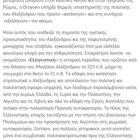
μετάβαση ανάμεσα στην κλασική Αθήνα και στην ηγεμονία της
Ρώμης, ο Droysen υπήρξε θερμός υποστηρικτής της πολιτικής
του Αλεξάνδρου που πρώτα «κατέκτησε» και στη συνέχεια
«εξελλήνισε» τον κόσμο.
Ήταν αυτός που ανέδειξε τη σημασία της ηγετικής
προσωπικότητας του Αλεξάνδρου και της πεφωτισμένης
μοναρχίας που επέβαλε, εγκαινιάζοντας έτσι μια ολότελα
καινούρια εποχή για την ανθρωπότητα. Επικράτησε λοιπόν να
ονομάζεται «
Ελληνιστική
» η ιστορική περίοδος που ορίζεται από
τον θάνατο του Μεγάλου Αλεξάνδρου το 323 π.Χ. μέχρι τη
ναυμαχία στο Άκτιο το 31 π.Χ. Τα εδάφη που κατέκτησε
στρατιωτικά ο Αλέξανδρος και αποτέλεσαν την πολιτική και
πολιτιστική σφαίρα επιρροής των διαδόχων περιελάμβαναν εκτός
από την κυρίως Ελλάδα, τη Συρία και την Παλαιστίνη, την
Αίγυπτο και τη Λιβύη και όλα τα εδάφη της Εγγύς Ανατολής που
ανήκαν στην παλαιότερη Περσική αυτοκρατορία. Το τέλος της
Ελληνιστικής εποχής ταυτίζεται με την πτώση του βασιλείου των
Πτολεμαίων και την προσάρτηση της Αιγύπτου στη ρωμαϊκή
αυτοκρατορία. Ωστόσο, για πολλούς ιστορικούς αυτό αποτελεί
μόνο ένα συμβατικό, πολιτικοστρατιωτικό όριο της Ελληνιστικής