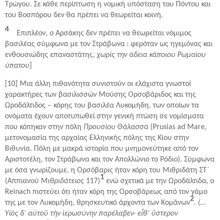
Τρώγου. Σε κάθε περίπτωση η νομική υπόσταση του Πόντου και
του Βοσπόρου δεν θα πρέπει να θεωρείται κοινή.
4
Επιπλέον, ο Αρσάκης δεν πρέπει να θεωρείται νόμιμος
βασιλέας σύμφωνα με τον Στράβωνα : φερόταν ως ηγεμόνας και
ενθουσιώδης επαναστάτης,
χωρίς την άδεια κάποιου Ρωμαίου
ύπατου
]
[10] Μια άλλη πιθανότητα συνιστούν οι ελάχιστα γνωστοί
χαρακτήρες των βασιλισσών Μούσης Ορσοβάριδος και της
Ωροδάλτιδος – κόρης του βασιλέα Λυκομήδη, των οποίων τα
ονόματα έχουν αποτυπωθεί στην γενική πτώση σε νομίσματα
που κόπηκαν στην πόλη
Προυσίου Θάλασσα
(Prusias ad Mare,
μετονομασία της αρχαίας Ελληνικής πόλης της Κίου στην
Βιθυνία. Πόλη με μακρά ιστορία που μνημονεύτηκε από τον
Αριστοτέλη, τον Στράβωνα και τον Απολλώνιο το Ρόδιο). Σύμφωνα
με όσα γνωρίζουμε, η Ορσόβαρις ήταν κόρη του Μιθριδάτη ΣΤ´
1
(Αππιανού
Μιθριδάτειος
117)
ενώ σχετικά με την Ωροδάλτιδα, ο
Reinach πιστεύει ότι ήταν κόρη της Ορσοβάρεως από τον γάμο
2
της με τον Λυκομήδη, θρησκευτικό άρχοντα των Κομάνων
.
(…
Υἱὸς δ’ αὐτοῦ τὴν ἱερωσύνην παρέλαβεν· εἶθ’ ὕστερον