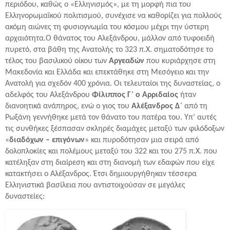
περιόδου, καθώς ο «Ελληνισμός», με τη μορφή πια του
Ελληνορωμαϊκού πολιτισμού, συνέχισε να καθορίζει για πολλούς
ακόμη αιώνες τη φυσιογνωμία του κόσμου μέχρι την ύστερη
αρχαιότητα.Ο θάνατος του Αλεξάνδρου, μάλλον από τυφοειδή
πυρετό, στα βάθη της Ανατολής το 323 π.Χ. σηματοδότησε το
τέλος του βασιλικού οίκου των
Αργεαδών
που κυριάρχησε στη
Μακεδονία και Ελλάδα και επεκτάθηκε στη Μεσόγειο και την
Ανατολή για σχεδόν 400 χρόνια. Οι τελευταίοι της δυναστείας, ο
αδελφός του Αλεξάνδρου
Φίλιππος Γ΄ ο Αρριδαίος
ήταν
διανοητικά ανάπηρος, ενώ ο γιος του
Αλέξανδρος Δ΄
από τη
Ρωξάνη γεννήθηκε μετά τον θάνατο του πατέρα του. Υπ’ αυτές
τις συνθήκες ξέσπασαν σκληρές διαμάχες μεταξύ των φιλόδοξων
«
διαδόχων – επιγόνων
» και πυροδότησαν μια σειρά από
δολοπλοκίες και πολέμους μεταξύ του 322 και του 275 π.Χ. που
κατέληξαν στη διαίρεση και στη διανομή των εδαφών που είχε
κατακτήσει ο Αλέξανδρος. Έτσι δημιουργήθηκαν τέσσερα
Ελληνιστικά βασίλεια που αντιστοιχούσαν σε μεγάλες
δυναστείες: