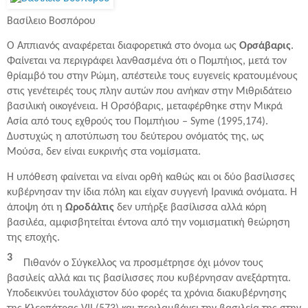
Βασίλειο Βοσπόρου
Ο Αππιανός αναφέρεται διαφορετικά στο όνομα ως
Ορσάβαρις
.
Φαίνεται να περιγράφει λανθασμένα ότι ο Πομπήιος, μετά τον
θρίαμβό του στην Ρώμη, απέστειλε τους ευγενείς κρατουμένους
στις γενέτειρές τους πλην αυτών που ανήκαν στην Μιθριδάτειο
βασιλική οικογένεια. Η Ορσόβαρις, μεταφέρθηκε στην Μικρά
Ασία από τους εχθρούς του Πομπήιου – Syme (1995,174).
Δυστυχώς η αποτύπωση του δεύτερου ονόματός της, ως
Μούσα, δεν είναι ευκρινής στα νομίσματα.
Η υπόθεση φαίνεται να είναι ορθή καθώς και οι δύο βασίλισσες
κυβέρνησαν την ίδια πόλη και είχαν συγγενή Ιρανικά ονόματα. Η
άποψη ότι η
Ωροδάλτις
δεν υπήρξε βασίλισσα αλλά κόρη
βασιλέα, αμφισβητείται έντονα από την νομισματική θεώρηση
της εποχής.
3
Πιθανόν ο Σύγκελλος να προσμέτρησε όχι μόνον τους
βασιλείς αλλά και τις βασίλισσες που κυβέρνησαν ανεξάρτητα.
Υποδεικνύει τουλάχιστον δύο φορές τα χρόνια διακυβέρνησης