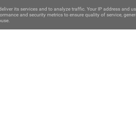
eliver its services and to analyze traffic. Your IP address and u
ormance and security metrics to ensure quality of service, gene
buse.