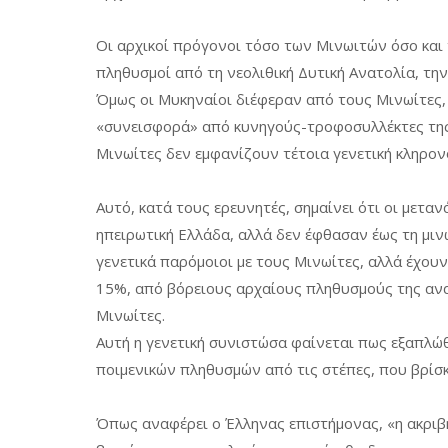
Οι αρχικοί πρόγονοι τόσο των Μινωιτών όσο και
πληθυσμοί από τη νεολιθική Δυτική Ανατολία, την
Όμως οι Μυκηναίοι διέφεραν από τους Μινωίτες, ε
«συνεισφορά» από κυνηγούς-τροφοσυλλέκτες της 
Μινωίτες δεν εμφανίζουν τέτοια γενετική κληρο
Αυτό, κατά τους ερευνητές, σημαίνει ότι οι μετ
ηπειρωτική Ελλάδα, αλλά δεν έφθασαν έως τη μινω
γενετικά παρόμοιοι με τους Μινωίτες, αλλά έχουν
15%, από βόρειους αρχαίους πληθυσμούς της ανατ
Μινωίτες.
Αυτή η γενετική συνιστώσα φαίνεται πως εξαπλώθη
ποιμενικών πληθυσμών από τις στέπες, που βρίσ
Όπως αναφέρει ο Έλληνας επιστήμονας, «η ακριβ