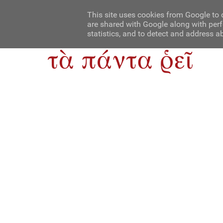
Αρχική
Contact Us
About Us
This site uses cookies from Google to d
are shared with Google along with perf
statistics, and to detect and address a