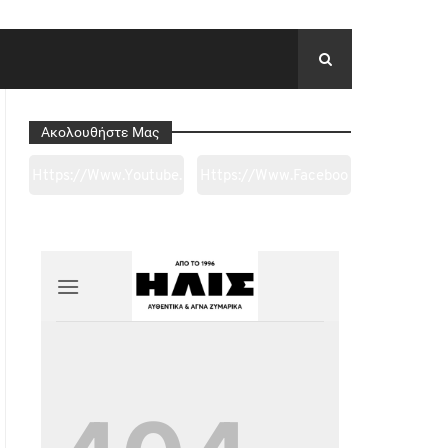
Ακολουθήστε Μας
Https://www.youtube.
Https://www.faceboo
Com/channel/UC0wk
K.com/tapantarei1965
2ge3sheyTkgpAkeBan
/?
G
Ref=pages_you_mana
Ge