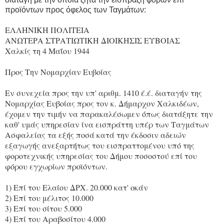
προϊόντων προς όφελος των Ταγμάτων:
ΕΛΛΗΝΙΚΗ ΠΟΛΙΤΕΙΑ
ΑΝΩΤΕΡΑ ΣΤΡΑΤΙΩΤΙΚΗ ΔΙΟΙΚΗΣΙΣ ΕΥΒΟΙΑΣ
Χαλκίς τη 4 Μαΐου 1944
Προς Την Νομαρχίαν Ευβοίας
Εν συνεχεία προς την υπ' αριθμ. 1410 έ.έ. διαταγήν της
Νομαρχίας Ευβοίας προς τον κ. Δήμαρχον Χαλκιδέων,
έχομεν την τιμήν να παρακαλέσωμεν όπως διατάξητε την
καθ' υμάς υπηρεσίαν ίνα εισπράττη υπέρ των Ταγμάτων
Ασφαλείας τα εξής ποσά κατά την έκδοσιν αδειών
εξαγωγής ανεξαρτήτως του εισπραττομένου υπό της
φοροτεχνικής υπηρεσίας του Δήμου ποσοστού επί του
φόρου εγχωρίων προϊόντων.
1) Επί του Ελαίου ΔΡΧ. 20.000 κατ' οκάν
2) Επί του μέλιτος 10.000
3) Επί του σίτου 5.000
4) Επί του Αραβοσίτου 4.000