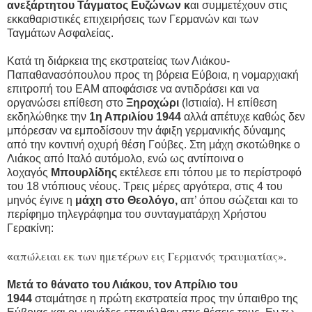
ανεξάρτητου Τάγματος Ευζώνων κ
αι συμμετέχουν στις
εκκαθαριστικές επιχειρήσεις των Γερμανών και των
Ταγμάτων Ασφαλείας.
Κατά τη διάρκεια της εκστρατείας των Λιάκου-
Παπαθανασόπουλου προς τη βόρεια Εύβοια, η νομαρχιακή
επιτροπή του ΕΑΜ αποφάσισε να αντιδράσει και να
οργανώσει επίθεση στο
Ξηροχώρι
(Ιστιαία). Η επίθεση
εκδηλώθηκε την
1η Απριλίου 1944
αλλά απέτυχε καθώς δεν
μπόρεσαν να εμποδίσουν την άφιξη γερμανικής δύναμης
από την κοντινή οχυρή θέση Γούβες. Στη μάχη σκοτώθηκε ο
Λιάκος από Ιταλό αυτόμολο, ενώ ως αντίποινα ο
λοχαγός
Μπουρλίδης
εκτέλεσε επι τόπου με το περίστροφό
του 18 ντόπιους νέους. Τρεις μέρες αργότερα, στις 4 του
μηνός έγινε η
μάχη στο Θεολόγο,
απ’ όπου σώζεται και το
περίφημο τηλεγράφημα του συνταγματάρχη Χρήστου
Γερακίνη:
απώλειαι εκ των ημετέρων εις Γερμανός τραυματίας»
«
.
Μετά το θάνατο του Λιάκου, τον Απρίλιο του
1944
σταμάτησε η πρώτη εκστρατεία προς την ύπαιθρο της