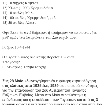
11) 10 πήχεις Κάμποτ.
12) Χίλια (1.000) Κρομμυδάκια.
13) 10 οκάδες Μέλι.
14) 100 οκάδες Κρεμμύδια ξερά.
15) 50 οκάδες Αλάτι.
Οφείλετε δε ανά διήμερσν ή τριήμερον να επικοινωνήτε
μεθ' ημών ίνα λαμβάνετε τας Διαταγάς μου.
Γούβες 10-4-1944
Ο Στρατιωτικός Διοικητής Βορείου Ευβοίας
Υπογραφή
Γ. Λινάρδης Ταγματάρχης
Στις
28 Μαΐου
διενεργήθηκε νέα ευρύτερη στρατολόγηση
στις
κλάσεις από 1935 έως 1939
σε μια σειρά κοινότητες
για την επάνδρωση του 2ου Ανεξάρτητου Τάγματος
Ευζώνων Ευβοίας. Μέσα στο Μάϊο συντελέστηκε η
επάνδρωση και η εκπαίδευση των Ταγμάτων και από τις
3
Ιουνίου
άρχισε η νέα αιματηρή εξόρμησή τους στην ύπαιθρο