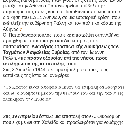
Εύβοιας και οι μονάδες επανήλθαν στις θέσεις τους. Εν τω
μεταξύ, στην Αθήνα ο Παπαγεωργίου υπέβαλε την
παραίτηση του, όπως και του Παπαθανασόπουλου από τη
διοίκηση του ΕΔΕΣ Αθηνών, σε μια εσωτερική κρίση, που
ενέπλεξε την κυβέρνηση Ράλλη και τον πολιτικό κόσμο της
7
Αθήνας.
Ο Παπαθανασόπουλος, που είχε επιστρέψει στην Αθήνα,
προήχθη σε υποστράτηγο και διοικητή της τότε
συσταθείσας
Ανωτέρας Στρατιωτικής Διοικήσεως των
Ταγμάτων Ασφαλείας Ευβοίας
, από τον Ιωάννη
Ράλλη,
«με πάσαν εξουσίαν επί της νήσου προς
εκπλήρωσιν της αποστολής του»
,
Στις 2 Απριλίου 1944, σε προκήρυξη του προς τους
κατοίκους της Ιστιαίας, αναφέρει:
''Το Κράτος είναι αποφασισμένον να επιβάλη οπωσδήποτε
και δι’ οιουδήποτε μέσου την θέλησιν του και την τάξιν εις
ολόκληρον την Εύβοιαν.''
Στις
19 Απριλίου
έστειλε μια επιστολή στον Α. Οικονομίδη
που είχε μείνει στη Χαλκίδα και προαλειφόταν για νομάρχης: