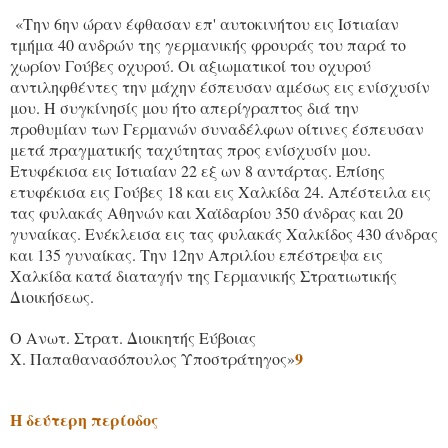
«Την 6ην ώραν έφθασαν επ' αυτοκινήτου εις Ιστιαίαν
τμήμα 40 ανδρών της γερμανικής φρουράς του παρά το
χωρίον Γούβες οχυρού. Οι αξιωματικοί του οχυρού
αντιληφθέντες την μάχην έσπευσαν αμέσως εις ενίσχυσίν
μου. Η συγκίνησίς μου ήτο απερίγραπτος διά την
προθυμίαν των Γερμανών συναδέλφων οίτινες έσπευσαν
μετά πραγματικής ταχύτητας προς ενίσχυσίν μου.
Ετυφέκισα εις Ιστιαίαν 22 εξ ων 8 αντάρτας. Επίσης
ετυφέκισα εις Γούβες 18 και εις Χαλκίδα 24. Απέστειλα εις
τας φυλακάς Αθηνών και Χαϊδαρίου 350 άνδρας και 20
γυναίκας. Ενέκλεισα εις τας φυλακάς Χαλκίδος 430 άνδρας
και 135 γυναίκας. Την 12ην Απριλίου επέστρεψα εις
Χαλκίδα κατά διαταγήν της Γερμανικής Στρατιωτικής
Διοικήσεως.
Ο Ανωτ. Στρατ. Διοικητής Εύβοιας
9
Χ. Παπαθανασόπουλος Υποστράτηγος»
Η δεύτερη περίοδος