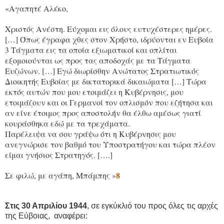
«Αγαπητέ Αλέκο,
Χριστός Ανέστη. Εύχομαι εις όλους ευτυχέστερες ημέρες.
[…] Όπως έγραφα χθες στον Χρήστο, ιδρύονται εν Ευβοία
3 Τάγματα εις τα οποία εξιωματικοί και οπλίται
εξομοιούνται ως προς τας αποδοχάς με τα Τάγματα
Ευζώνων. […] Εγώ διωρίσθην Ανώτατος Στρατιωτικός
Διοικητής Ευβοίας με δικτατορικά δικαιώματα […] Τώρα
εκτός αυτών που μου ετοιμάζει η Κυβέρνησις, μου
ετοιμάζουν και οι Γερμανοί τον οπλισμόν που εζήτησα και
αν είνε έτοιμος προς αποστολήν θα έλθω αμέσως γιατί
κουράσθηκα εδώ με τα τρεχάματα.
Παρέλειψα να σου γράψω ότι η Κυβέρνησις μου
ανεγνώρισε τον βαθμό του Υποστρατήγου και τώρα πλέον
είμαι γνήσιος Στρατηγός. [….]
8
Σε φιλώ, με αγάπη, Μπάμπης »
Στις 30 Απριλίου 1944
, σε εγκύκλιό του προς όλες τις αρχές
της Εύβοιας, αναφέρει: