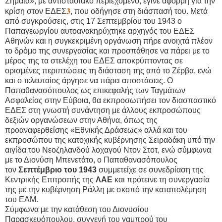
Σημαία», με αντιστασιακό περιεχόμενο, έγινε αφορμή για την
3
κρίση στον ΕΔΕΣ
, που οδήγησε στη διάσπασή του. Μετά
από συγκρούσεις, στις 17 Σεπτεμβρίου του 1943 ο
Παπαγεωργίου αυτοανακηρύχτηκε αρχηγός του ΕΔΕΣ
Αθηνών και η συγκεκριμένη οργάνωση πήρε ανοιχτά πλέον
το δρόμο της συνεργασίας και προσπάθησε να πάρει με το
μέρος της τα στελέχη του ΕΔΕΣ αποκρύπτοντας σε
ορισμένες περιπτώσεις τη διάσταση της από το Ζέρβα, ενώ
και ο τελευταίος άργησε να πάρει αποστάσεις. Ο
Παπαθανασόπουλος ως επικεφαλής των Ταγμάτων
Ασφαλείας στην Εύβοια, θα εκπροσωπήσει τον διασπαστικό
ΕΔΕΣ στη γνωστή συνάντηση με άλλους εκπροσώπους
δεξιών οργανώσεων στην Αθήνα, όπως της
προαναφερθείσης «Εθνικής Δράσεως» αλλά και του
εκπροσώπου της κατοχικής κυβέρνησης Σειραδάκη υπό την
αιγίδα του Νεοζηλανδού λοχαγού Ντον Στοτ, ενώ σύμφωνα
με το Διονύση Μπενετάτο, ο Παπαθανασόπουλος
τον
Σεπτέμβριο του 1943
συμμετείχε σε συνεδρίαση της
Κεντρικής Επιτροπής της
ΛΑΕ
και πρότεινε τη συνεργασία
της με την κυβέρνηση Ράλλη με σκοπό την καταπολέμηση
του ΕΑΜ.
Σύμφωνα με την κατάθεση του Διονυσίου
Παρασκευόπουλου, συγγενή του γαμπρού του