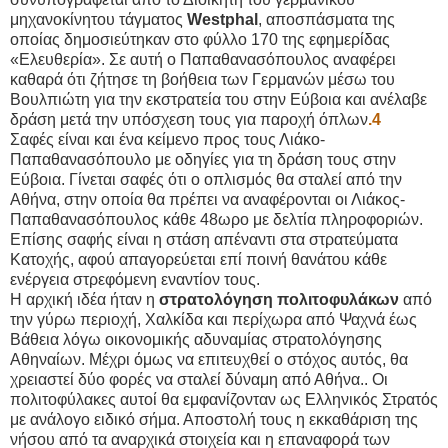
μηχανοκίνητου τάγματος
Westphal
, αποσπάσματα της
οποίας δημοσιεύτηκαν στο φύλλο 170 της εφημερίδας
«Ελευθερία». Σε αυτή ο Παπαθανασόπουλος αναφέρει
καθαρά ότι ζήτησε τη βοήθεια των Γερμανών μέσω του
Βουλπιώτη για την εκστρατεία του στην Εύβοια και ανέλαβε
δράση μετά την υπόσχεση τους για παροχή όπλων
.4
Σαφές είναι και ένα κείμενο προς τους Λιάκο-
Παπαθανασόπουλο με οδηγίες για τη δράση τους στην
Εύβοια. Γίνεται σαφές ότι ο οπλισμός θα σταλεί από την
Αθήνα, στην οποία θα πρέπει να αναφέρονται οι Λιάκος-
Παπαθανασόπουλος κάθε 48ωρο με δελτία πληροφοριών.
Επίσης σαφής είναι η στάση απέναντι στα στρατεύματα
Κατοχής, αφού απαγορεύεται επί ποινή θανάτου κάθε
ενέργεια στρεφόμενη εναντίον τους.
Η αρχική ιδέα ήταν η
στρατολόγηση πολιτοφυλάκων
από
την γύρω περιοχή, Χαλκίδα και περίχωρα από Ψαχνά έως
Βάθεια λόγω οικονομικής αδυναμίας στρατολόγησης
Αθηναίων. Μέχρι όμως να επιτευχθεί ο στόχος αυτός, θα
χρειαστεί δύο φορές να σταλεί δύναμη από Αθήνα.. Οι
πολιτοφύλακες αυτοί θα εμφανίζονταν ως Ελληνικός Στρατός
με ανάλογο ειδικό σήμα. Αποστολή τους η εκκαθάριση της
νήσου από τα αναρχικά στοιχεία και η επαναφορά των