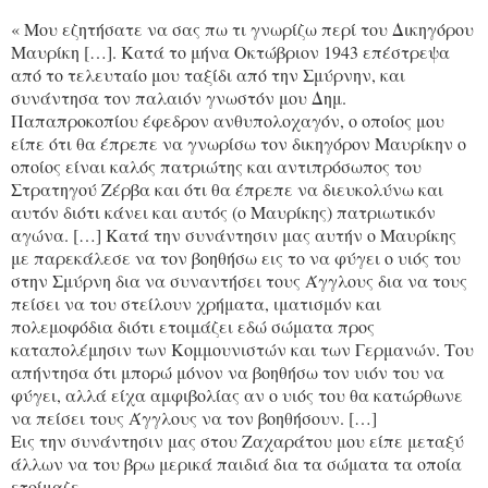
« Μου εζητήσατε να σας πω τι γνωρίζω περί του Δικηγόρου
Μαυρίκη […]. Κατά το μήνα Οκτώβριον 1943 επέστρεψα
από το τελευταίο μου ταξίδι από την Σμύρνην, και
συνάντησα τον παλαιόν γνωστόν μου Δημ.
Παπαπροκοπίου έφεδρον ανθυπολοχαγόν, ο οποίος μου
είπε ότι θα έπρεπε να γνωρίσω τον δικηγόρον Μαυρίκην ο
οποίος είναι καλός πατριώτης και αντιπρόσωπος του
Στρατηγού Ζέρβα και ότι θα έπρεπε να διευκολύνω και
αυτόν διότι κάνει και αυτός (ο Μαυρίκης) πατριωτικόν
αγώνα. […] Κατά την συνάντησιν μας αυτήν ο Μαυρίκης
με παρεκάλεσε να τον βοηθήσω εις το να φύγει ο υιός του
στην Σμύρνη δια να συναντήσει τους Άγγλους δια να τους
πείσει να του στείλουν χρήματα, ιματισμόν και
πολεμοφόδια διότι ετοιμάζει εδώ σώματα προς
καταπολέμησιν των Κομμουνιστών και των Γερμανών. Του
απήντησα ότι μπορώ μόνον να βοηθήσω τον υιόν του να
φύγει, αλλά είχα αμφιβολίας αν ο υιός του θα κατώρθωνε
να πείσει τους Άγγλους να τον βοηθήσουν. […]
Εις την συνάντησιν μας στου Ζαχαράτου μου είπε μεταξύ
άλλων να του βρω μερικά παιδιά δια τα σώματα τα οποία
ετοίμαζε.