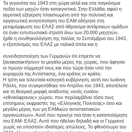
Τα γεγονότα του 1943 στη χώρα αλλά και στα παγκόσμια
πεδία των μαχών ήταν καταιγιστικά. Στην Ελλάδα, αφού η
αγροτική εξέγερση πλαισιωμένη από την πολιτική και
οργανωτική κινητοποίηση του ΕΑΜ οδήγησε στη
μεταμόρφωση του ΕΛΑΣ από άθροισμα αντάρτικων ομάδων
σε έναν εντυπωσιακό στρατό άνω των 20.000 μαχητών,
ήρθε η συνθηκολόγηση της Ιταλίας το Σεπτέμβριο του 1943,
ο εξοπλισμός του ΕΛΑΣ με ιταλικά όπλα και η
συνειδητοποίηση των Γερμανών ότι έπρεπε να
ξανακατακτήσουν το μεγάλο μέρος της χώρας, που άφηναν
οι πρώην σύμμαχοί τους και που τώρα ήταν υπό την
κυριαρχία της Αντίστασης, ένα κράτος εν κράτει.
Η τρίτη και τελευταία κατοχική κυβέρνηση, αυτή του Ιωάννη
Ράλλη, που συγκροτήθηκε τον Απρίλιο του 1943, αποτέλεσε
και τη θεσμική μορφή ανάδυσης «ενός ενιαίου
«εθνικόφρονος» χώρου, που περιλαμβάνει τόσο τους
επίσημους εκφραστές της «Ελληνικής Πολιτείας» όσο και
μεγάλο μέρος των μη ΕΑΜικών αντιστασιακών
οργανώσεων». Αυτό που προείχε πια ήταν η καταπολέμηση
του ΕΑΜ- ΕΛΑΣ. Αυτό που ήθελαν δηλαδή και οι Γερμανοί
χωρίς να υποστούν ιδιαίτερες απώλειες. Το φθινόπωρο του