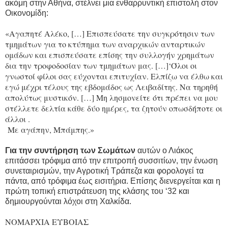
ακόμη στην Αθήνα, στέλνει μια ενθαρρυντική επιστολή στον
Οικονομίδη:
«Αγαπητέ Αλέκο, […] Επισπεύσατε την συγκρότησιν των
τμημάτων για το κτύπημα των αναρχικών ανταρτικών
ομάδων και επισπεύσατε επίσης την συλλογήν χρημάτων
δια την τροφοδοσίαν των τμημάτων μας. […]‘Όλοι οι
γνωστοί φίλοι σας εύχονται επιτυχίαν. Ελπίζω να έλθω και
εγώ μέχρι τέλους της εβδομάδος ως Λειβαδίτης. Να τηρηθή
απολύτως μυστικόν. […] Μη λησμονείτε ότι πρέπει να μου
στέλλετε δελτία κάθε δύο ημέρες, τα ζητούν οπωσδήποτε οι
άλλοι .
Με αγάπην, Μπάμπης.»
Για την συντήρηση των Σωμάτων
αυτών ο Λιάκος
επιτάσσει τρόφιμα από την επιτροπή συσσιτίων, την ένωση
συνεταιρισμών, την Αγροτική Τράπεζα και φορολογεί τα
πάντα, από τρόφιμα έως εισιτήρια. Επίσης διενεργείται και η
πρώτη τοπική επιστράτευση της κλάσης του ‘32 και
δημιουργούνται λόχοι στη Χαλκίδα.
ΝΟΜΑΡΧΙΑ ΕΥΒΟΙΑΣ