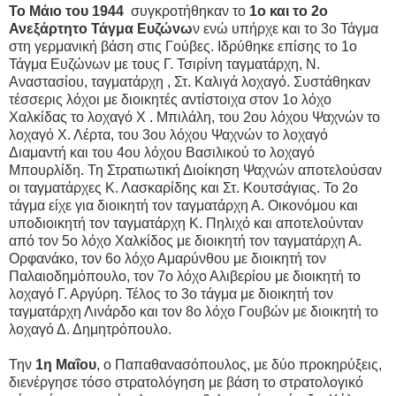
Το Μάιο του 1944
συγκροτήθηκαν το
1ο και το 2ο
Ανεξάρτητο Τάγμα Ευζώνω
ν ενώ υπήρχε και το 3ο Τάγμα
στη γερμανική βάση στις Γούβες. Ιδρύθηκε επίσης το 1ο
Τάγμα Ευζώνων με τους Γ. Τσιρίνη ταγματάρχη, Ν.
Αναστασίου, ταγματάρχη , Στ. Καλιγά λοχαγό. Συστάθηκαν
τέσσερις λόχοι με διοικητές αντίστοιχα στον 1ο λόχο
Χαλκίδας το λοχαγό Χ . Μπιλάλη, του 2ου λόχου Ψαχνών το
λοχαγό Χ. Λέρτα, του 3ου λόχου Ψαχνών το λοχαγό
Διαμαντή και του 4ου λόχου Βασιλικού το λοχαγό
Μπουρλίδη. Τη Στρατιωτική Διοίκηση Ψαχνών αποτελούσαν
οι ταγματάρχες Κ. Λασκαρίδης και Στ. Κουτσάγιας. Το 2ο
τάγμα είχε για διοικητή τον ταγματάρχη Α. Οικονόμου και
υποδιοικητή τον ταγματάρχη Κ. Πηλιχό και αποτελούνταν
από τον 5ο λόχο Χαλκίδος με διοικητή τον ταγματάρχη Α.
Ορφανάκο, τον 6ο λόχο Αμαρύνθου με διοικητή τον
Παλαιοδημόπουλο, τον 7ο λόχο Αλιβερίου με διοικητή το
λοχαγό Γ. Αργύρη. Τέλος το 3ο τάγμα με διοικητή τον
ταγματάρχη Λινάρδο και τον 8ο λόχο Γουβών με διοικητή το
λοχαγό Δ. Δημητρόπουλο.
Την
1η Μαΐου
, ο Παπαθανασόπουλος, με δύο προκηρύξεις,
διενέργησε τόσο στρατολόγηση με βάση το στρατολογικό