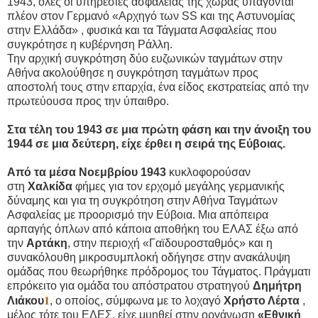
1943, όλες οι υπηρεσίες ασφαλείας της χώρας υπάγονται
πλέον στον Γερμανό «Αρχηγό των SS και της Αστυνομίας
στην Ελλάδα» , φυσικά και τα Τάγματα Ασφαλείας που
συγκρότησε η κυβέρνηση Ράλλη.
Την αρχική συγκρότηση δύο ευζωνικών ταγμάτων στην
Αθήνα ακολούθησε η συγκρότηση ταγμάτων προς
αποστολή τους στην επαρχία, ένα είδος εκστρατείας από την
πρωτεύουσα προς την ύπαιθρο.
Στα τέλη του 1943 σε μια πρώτη φάση και την άνοιξη του
1944 σε μια δεύτερη, είχε έρθει η σειρά της Εύβοιας.
Από τα μέσα Νοεμβρίου 1943
κυκλοφορούσαν
στη
Χαλκίδα
φήμες για τον ερχομό μεγάλης γερμανικής
δύναμης και για τη συγκρότηση στην Αθήνα Ταγμάτων
Ασφαλείας με προορισμό την Εύβοια. Μια απόπειρα
αρπαγής όπλων από κάποια αποθήκη του ΕΛΑΣ έξω από
την
Αρτάκη
, στην περιοχή «Γαϊδουροσταθμός» και η
συνακόλουθη μικροσυμπλοκή οδήγησε στην ανακάλυψη
ομάδας που θεωρήθηκε πρόδρομος του Τάγματος. Πράγματι
επρόκειτο για ομάδα του απόστρατου στρατηγού
Δημήτρη
1
Λιάκου
, ο οποίος, σύμφωνα με το λοχαγό
Χρήστο Λέρτα
,
μέλος τότε του ΕΔΕΣ, είχε μυηθεί στην οργάνωση
«Εθνική