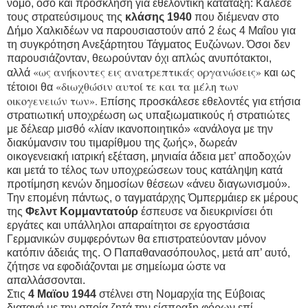
νόμο, όσο και πρόσκληση για εθελοντική κατάταξη: Κάλεσε
τους στρατεύσιμους της
κλάσης 1940
που διέμεναν στο
Δήμο Χαλκιδέων να παρουσιαστούν από 2 έως 4 Μαΐου για
τη συγκρότηση Ανεξάρτητου Τάγματος Ευζώνων. Όσοι δεν
παρουσιάζονταν, θεωρούνταν όχι απλώς ανυπότακτοι,
«ως ανήκοντες εις ανατρεπτικάς οργανώσεις»
αλλά
και ως
«διωχθώσιν αυτοί τε και τα μέλη των
τέτοιοι θα
οικογενειών των». Ε
πίσης προσκάλεσε εθελοντές για ετήσια
στρατιωτική υποχρέωση ως υπαξιωματικούς ή στρατιώτες
με δέλεαρ μισθό «λίαν ικανοποιητικό» «ανάλογα με την
διακύμανσιν του τιμαρίθμου της ζωής», δωρεάν
οικογενειακή ιατρική εξέταση, μηνιαία άδεια μετ’ αποδοχών
και μετά το τέλος των υποχρεώσεων τους κατάληψη κατά
προτίμηση κενών δημοσίων θέσεων «άνευ διαγωνισμού».
Την επομένη πάντως, ο ταγματάρχης Όμπερμάιερ εκ μέρους
της
Φελντ Κομμαντατούρ
έσπευσε να διευκρινίσει ότι
εργάτες και υπάλληλοι απαραίτητοι σε εργοστάσια
Γερμανικών συμφερόντων θα επιστρατεύονταν μόνον
κατόπιν άδειάς της. Ο Παπαθανασόπουλος, μετά απ’ αυτό,
ζήτησε να εφοδιάζονται με σημείωμα ώστε να
απαλλάσσονται.
Στις
4 Μαϊου 1944
στέλνει στη Νομαρχία της Εύβοιας
διαταγή με την οποία ζητά την είσπραξη φόρων επί