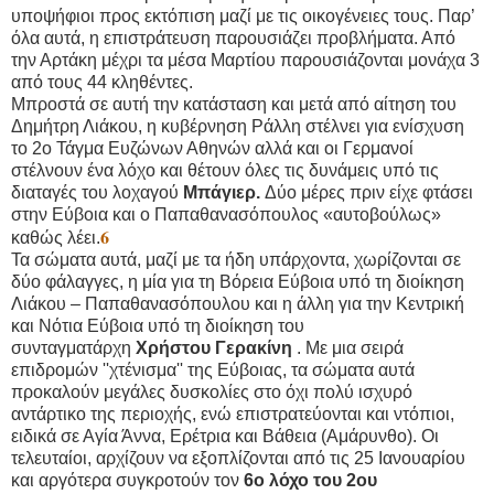
υποψήφιοι προς εκτόπιση μαζί με τις οικογένειες τους. Παρ’
όλα αυτά, η επιστράτευση παρουσιάζει προβλήματα. Από
την Αρτάκη μέχρι τα μέσα Μαρτίου παρουσιάζονται μονάχα 3
από τους 44 κληθέντες.
Μπροστά σε αυτή την κατάσταση και μετά από αίτηση του
Δημήτρη Λιάκου, η κυβέρνηση Ράλλη στέλνει για ενίσχυση
το 2ο Τάγμα Ευζώνων Αθηνών αλλά και οι Γερμανοί
στέλνουν ένα λόχο και θέτουν όλες τις δυνάμεις υπό τις
διαταγές του λοχαγού
Μπάγιερ.
Δύο μέρες πριν είχε φτάσει
στην Εύβοια και ο Παπαθανασόπουλος «αυτοβούλως»
6
καθώς λέει.
Τα σώματα αυτά, μαζί με τα ήδη υπάρχοντα, χωρίζονται σε
δύο φάλαγγες, η μία για τη Βόρεια Εύβοια υπό τη διοίκηση
Λιάκου – Παπαθανασόπουλου και η άλλη για την Κεντρική
και Νότια Εύβοια υπό τη διοίκηση του
συνταγματάρχη
Χρήστου Γερακίνη
. Με μια σειρά
επιδρομών ''χτένισμα'' της Εύβοιας, τα σώματα αυτά
προκαλούν μεγάλες δυσκολίες στο όχι πολύ ισχυρό
αντάρτικο της περιοχής, ενώ επιστρατεύονται και ντόπιοι,
ειδικά σε Αγία Άννα, Ερέτρια και Βάθεια (Αμάρυνθο). Οι
τελευταίοι, αρχίζουν να εξοπλίζονται από τις 25 Ιανουαρίου
και αργότερα συγκροτούν τον
6ο λόχο του 2ου