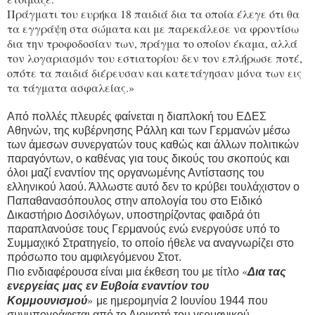
Πράγματι του ευρήκα 18 παιδιά δια τα οποία έλεγε ότι θα
τα εγγράψη στα σώματα και με παρεκάλεσε να φροντίσω
δια την τροφοδοσίαν των, πράγμα το οποίον έκαμα, αλλά
τον λογαριασμόν του εστιατορίου δεν τον επλήρωσε ποτέ,
οπότε τα παιδιά διέρευσαν και κατετάγησαν μόνα των εις
τα τάγματα ασφαλείας.»
Από πολλές πλευρές φαίνεται η διαπλοκή του ΕΔΕΣ
Αθηνών, της κυβέρνησης Ράλλη και των Γερμανών μέσω
των άμεσων συνεργατών τους καθώς και άλλων πολιτικών
παραγόντων, ο καθένας για τους δικούς του σκοπούς και
όλοι μαζί εναντίον της οργανωμένης Αντίστασης του
ελληνικού λαού. Άλλωστε αυτό δεν το κρύβει τουλάχιστον ο
Παπαθανασόπουλος στην απολογία του στο Ειδικό
Δικαστήριο Δοσιλόγων, υποστηρίζοντας φαιδρά ότι
παραπλανούσε τους Γερμανούς ενώ ενεργούσε υπό το
Συμμαχικό Στρατηγείο, το οποίο ήθελε να αναγνωρίζει στο
πρόσωπο του αμφιλεγόμενου Στοτ.
«
Πιο ενδιαφέρουσα είναι μια έκθεση του με τίτλο
Δια τας
ενεργείας μας εν Ευβοία εναντίον του
»
Κομμουνισμού
με ημερομηνία 2 Ιουνίου 1944 που
συνυπογράφεται από το Διοικητή του γερμανικού