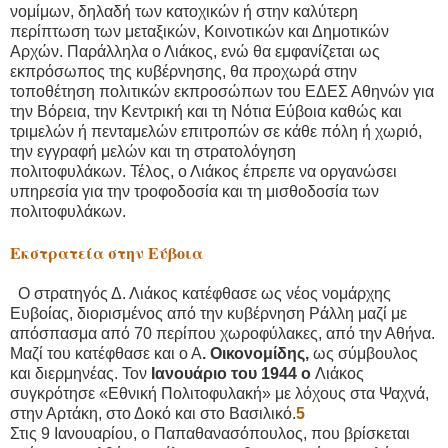
νομίμων, δηλαδή των κατοχικών ή στην καλύτερη
περίπτωση των μεταξικών, Κοινοτικών και Δημοτικών
Αρχών. Παράλληλα ο Λιάκος, ενώ θα εμφανίζεται ως
εκπρόσωπος της κυβέρνησης, θα προχωρά στην
τοποθέτηση πολιτικών εκπροσώπων του ΕΔΕΣ Αθηνών για
την Βόρεια, την Κεντρική και τη Νότια Εύβοια καθώς και
τριμελών ή πενταμελών επιτροπών σε κάθε πόλη ή χωριό,
την εγγραφή μελών και τη στρατολόγηση
πολιτοφυλάκων.
Τέλος, ο Λιάκος έπρεπε να οργανώσει
υπηρεσία για την τροφοδοσία και τη μισθοδοσία των
πολιτοφυλάκων.
Εκστρατεία στην Εύβοια
Ο στρατηγός Δ. Λιάκος κατέφθασε ως νέος νομάρχης
Ευβοίας, διορισμένος από την κυβέρνηση Ράλλη μαζί με
απόσπασμα από 70 περίπου χωροφύλακες, από την Αθήνα.
Μαζί του κατέφθασε και ο Α
. Οικονομίδης,
ως σύμβουλος
και διερμηνέας. Τον
Ιανουάριο του 1944 ο
Λιάκος
συγκρότησε «Εθνική Πολιτοφυλακή» με λόχους στα Ψαχνά,
στην Αρτάκη, στο Δοκό και στο Βασιλικό.
5
Στις 9 Ιανουαρίου, ο Παπαθανασόπουλος, που βρίσκεται