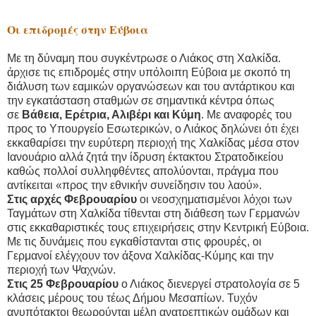
Οι επιδρομές στην Εύβοια
Με τη δύναμη που συγκέντρωσε ο Λιάκος στη Χαλκίδα.
άρχισε τις επιδρομές στην υπόλοιπη Εύβοια με σκοπό τη
διάλυση των εαμικών οργανώσεων και του αντάρτικου και
την εγκατάσταση σταθμών σε σημαντικά κέντρα όπως
σε
Βάθεια, Ερέτρια, Αλιβέρι και Κύμη
. Με αναφορές του
προς το Υπουργείο Εσωτερικών, ο Λιάκος δηλώνει ότι έχει
εκκαθαρίσει την ευρύτερη περιοχή της Χαλκίδας μέσα στον
Ιανουάριο αλλά ζητά την ίδρυση έκτακτου Στρατοδικείου
καθώς πολλοί συλληφθέντες απολύονται, πράγμα που
αντίκειται «προς την εθνικήν συνείδησιν του λαού».
Στις αρχές Φεβρουαρίου
οι νεοσχηματισμένοι λόχοι των
Ταγμάτων στη Χαλκίδα τίθενται στη διάθεση των Γερμανών
στις εκκαθαριστικές τους επιχειρήσεις στην Κεντρική Εύβοια.
Με τις δυνάμεις που εγκαθίστανται στις φρουρές, οι
Γερμανοί ελέγχουν τον άξονα Χαλκίδας-Κύμης και την
περιοχή των Ψαχνών.
Στις 25 Φεβρουαρίου
ο Λιάκος διενεργεί στρατολογία σε 5
κλάσεις μέρους του τέως Δήμου Μεσαπίων. Τυχόν
ανυπότακτοι θεωρούνται μέλη ανατρεπτικών ομάδων και