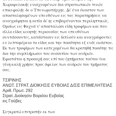
Χωροφυλακής ενισχυομένων δια στρατιωτικών τινών
επικεφαλής δε ο Υπενωμοτάρχης. Δι' ένα έκαστον των
αποσταλησομένων υπευθύνων εις τας παρατηρήσεις να
αναγράφηται η αιτία δι' ης επιβαρύνονται περιληπτικώς.
Ομοίως εις Ψαχνά ν' αποσταλώσι είδη τροφίμων και παν
άλλο είδος κινητής περιουσίας των υπευθύνων
συντάσσοντες, κατάστασιν εις διπλούν και αναγράφοντες
εν λεπτομέρεια το είδος και την ποσότητα εξ ενός εκάστου.
Εκ των τροφίμων των κατεχομένων θα κρατηθή ποσότης τις
δια την συμπλήρωσιν του συσσιτίου των ανδρών.
Εφιστάται η προσοχή σας επί του ζητήματος τούτου ίνα
γίνη καλή χρήσις προς όφελος των ανδρών του τμήματος
σας.
ΤΣΙΡΙΝΗΣ
ΑΝΩΤ. ΣΤΡΑΤ. ΔΙΟΙΚΗΣΙΣ ΕΥΒΟΙΑΣ Δ/ΣΙΣ ΕΠΙΜΕΛΗΤΕΙΑΣ
Αριθ. Πρωτ. 292
Στρατ. Διοίκησιν Βορείου Ευβοίας
εις Γούβες
Συγκροτώ επιτροπήν εκ των