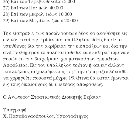
26) Επί του Τερεβινθελαίου 5.000
27) Επί των Πανικών 40.000
28) Επί των μικρών ζώων 10.000
29) Επί των Μεγάλων ζώων 20.000
Την είσπραξιν των ποσών τούτων δέον να αναθέσητε εις
ειδικόν κατά την κρίσιν σας υπάλληλον, όστις θα είναι
υπεύθυνος δια την ακρίβειαν της εισπράξεως και δια την
ανά πενθήμερον το πολύ καταθεσιν των εισπραττομένων
ποσών εις την διαχείρισιν χρηματικού των τμημάτων
Ασφαλείας. Εις τον υπάλληλον τούτον ή και εις άλλους
υπαλλήλους ασχολούμενους περί την είσπραξιν δύνασθε
να χορηγείτε ποσοστά μέχρις 1% άτινα θα κατανέμωνται
εις τους δικαιούχους δι' υμετέρας αποφάσεως.
Ο Ανώτερος Στρατιωτικός Διοικητής Ευβοίας
Υπογραφή
Χ. Παπαθανασόπουλος, Υποστράτηγος