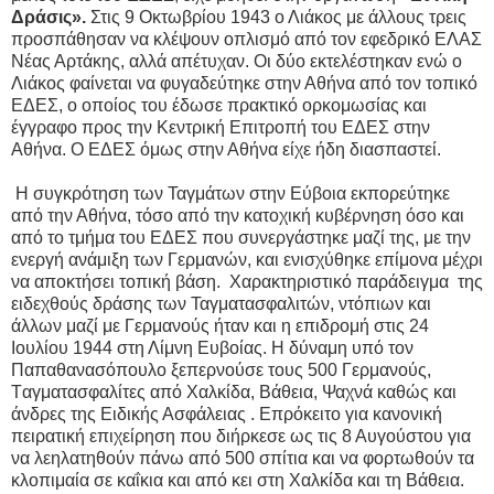
Δράσις».
Στις 9 Οκτωβρίου 1943 ο Λιάκος με άλλους τρεις
προσπάθησαν να κλέψουν οπλισμό από τον εφεδρικό ΕΛΑΣ
Νέας Αρτάκης, αλλά απέτυχαν. Οι δύο εκτελέστηκαν ενώ ο
Λιάκος φαίνεται να φυγαδεύτηκε στην Αθήνα από τον τοπικό
ΕΔΕΣ, ο οποίος του έδωσε πρακτικό ορκομωσίας και
έγγραφο προς την Κεντρική Επιτροπή του ΕΔΕΣ στην
Αθήνα. Ο ΕΔΕΣ όμως στην Αθήνα είχε ήδη διασπαστεί.
Η συγκρότηση των Ταγμάτων στην Εύβοια εκπορεύτηκε
από την Αθήνα, τόσο από την κατοχική κυβέρνηση όσο και
από το τμήμα του ΕΔΕΣ που συνεργάστηκε μαζί της, με την
ενεργή ανάμιξη των Γερμανών, και ενισχύθηκε επίμονα μέχρι
να αποκτήσει τοπική βάση. Χαρακτηριστικό παράδειγμα της
ειδεχθούς δράσης των Ταγματασφαλιτών, ντόπιων και
άλλων μαζί με Γερμανούς ήταν και η επιδρομή στις 24
Ιουλίου 1944 στη Λίμνη Ευβοίας. Η δύναμη υπό τον
Παπαθανασόπουλο ξεπερνούσε τους 500 Γερμανούς,
Tαγματασφαλίτες από Χαλκίδα, Βάθεια, Ψαχνά καθώς και
άνδρες της Ειδικής Ασφάλειας . Επρόκειτο για κανονική
πειρατική επιχείρηση που διήρκεσε ως τις 8 Αυγούστου για
να λεηλατηθούν πάνω από 500 σπίτια και να φορτωθούν τα
κλοπιμαία σε καΐκια και από κει στη Χαλκίδα και τη Βάθεια.