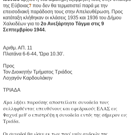
7
της Εύβοιας
που δεν θα τερματιστεί παρά με την
επεισοδιακή παράδοση τους στην Απελευθέρωση. Προς
κατάταξη κλήθηκαν οι κλάσεις 1935 και 1936 του Δήμου
Χαλκιδέων για το
2ο Ανεξάρτητο Τάγμα στις 9
Σεπτεμβρίου 1944.
Αριθμ. ΑΠ. 11
Πλατάνα 6-6-44, 'Ώρα 10.30'.
Προς
Τον Διοικητήν Τμήματος Τριάδος
Λοχαγόν Καρδουλάκην
ΤΡΙΑΔΑ
Άμα λήψει παρούσης αποστείλατε συνοδεία τους
συλληφθέντας υπευθύνους και εφεδρικούς ΕΛΑΣ εις
Ψαχνά μεθ' ο επιστρέψη η συνοδεία εντός της σήμερον εις
Τριάδα.
Οι συνοδοί θα ώσιν εκ των παρ' υμίν ανδρών της