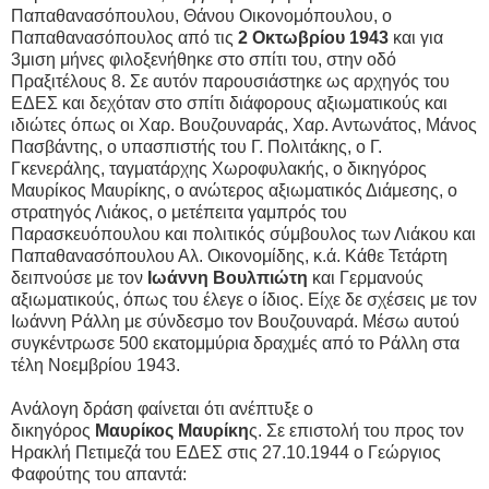
Παπαθανασόπουλου, Θάνου Οικονομόπουλου, ο
Παπαθανασόπουλος από τις
2 Οκτωβρίου 1943
και για
3μιση μήνες φιλοξενήθηκε στο σπίτι του, στην οδό
Πραξιτέλους 8. Σε αυτόν παρουσιάστηκε ως αρχηγός του
ΕΔΕΣ και δεχόταν στο σπίτι διάφορους αξιωματικούς και
ιδιώτες όπως οι Χαρ. Βουζουναράς, Χαρ. Αντωνάτος, Μάνος
Πασβάντης, ο υπασπιστής του Γ. Πολιτάκης, ο Γ.
Γκενεράλης, ταγματάρχης Χωροφυλακής, ο δικηγόρος
Μαυρίκος Μαυρίκης, ο ανώτερος αξιωματικός Διάμεσης, ο
στρατηγός Λιάκος, ο μετέπειτα γαμπρός του
Παρασκευόπουλου και πολιτικός σύμβουλος των Λιάκου και
Παπαθανασόπουλου Αλ. Οικονομίδης, κ.ά. Κάθε Τετάρτη
δειπνούσε με τον
Ιωάννη Βουλπιώτη
και Γερμανούς
αξιωματικούς, όπως του έλεγε ο ίδιος. Είχε δε σχέσεις με τον
Ιωάννη Ράλλη με σύνδεσμο τον Βουζουναρά. Μέσω αυτού
συγκέντρωσε 500 εκατομμύρια δραχμές από το Ράλλη στα
τέλη Νοεμβρίου 1943.
Ανάλογη δράση φαίνεται ότι ανέπτυξε ο
δικηγόρος
Μαυρίκος Μαυρίκη
ς. Σε επιστολή του προς τον
Ηρακλή Πετιμεζά του ΕΔΕΣ στις 27.10.1944 ο Γεώργιος
Φαφούτης του απαντά: