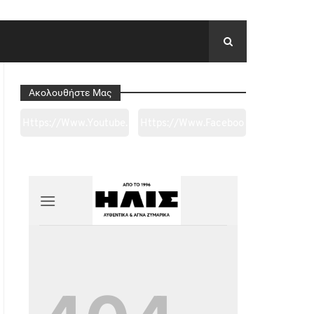
Ακολουθήστε Μας
Https://www.youtube.
Https://www.faceboo
Com/channel/UC0wk
K.com/tapantarei1965
2ge3sheyTkgpAkeBan
/?
G
Ref=pages_you_mana
Ge