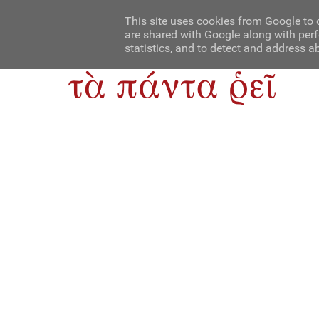
Αρχική
Contact Us
About Us
This site uses cookies from Google to d
are shared with Google along with perf
statistics, and to detect and address a