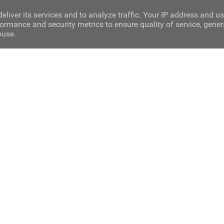
eliver its services and to analyze traffic. Your IP address and u
ormance and security metrics to ensure quality of service, gene
buse.