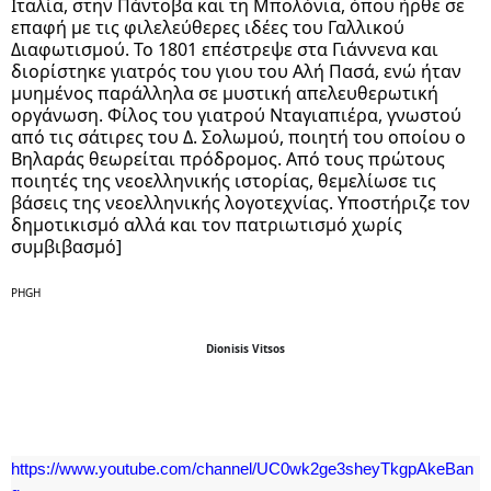
Ιταλία, στην Πάντοβα και τη Μπολόνια, όπου ήρθε σε 
επαφή με τις φιλελεύθερες ιδέες του Γαλλικού 
Διαφωτισμού. Το 1801 επέστρεψε στα Γιάννενα και 
διορίστηκε γιατρός του γιου του Αλή Πασά, ενώ ήταν 
μυημένος παράλληλα σε μυστική απελευθερωτική 
οργάνωση. Φίλος του γιατρού Νταγιαπιέρα, γνωστού 
από τις σάτιρες του Δ. Σολωμού, ποιητή του οποίου ο 
Βηλαράς θεωρείται πρόδρομος. Από τους πρώτους 
ποιητές της νεοελληνικής ιστορίας, θεμελίωσε τις 
βάσεις της νεοελληνικής λογοτεχνίας. Υποστήριζε τον 
δημοτικισμό αλλά και τον πατριωτισμό χωρίς 
συμβιβασμό]
PHGH  
Dionisis Vitsos
https://www.youtube.com/channel/UC0wk2ge3sheyTkgpAkeBan