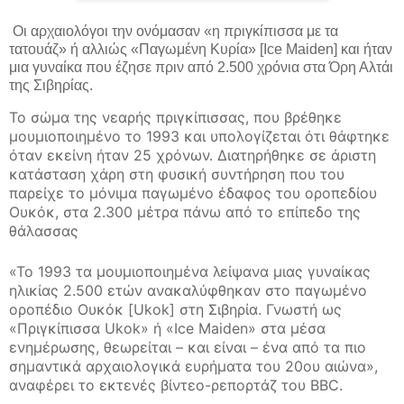
Οι αρχαιολόγοι την ονόμασαν «η πριγκίπισσα με τα
τατουάζ» ή αλλιώς «Παγωμένη Κυρία» [Ice Maiden] και ήταν
μια γυναίκα που έζησε πριν από 2.500 χρόνια στα Όρη Αλτάι
της Σιβηρίας.
Το σώμα της νεαρής πριγκίπισσας, που βρέθηκε
μουμιοποιημένο το 1993 και υπολογίζεται ότι θάφτηκε
όταν εκείνη ήταν 25 χρόνων. Διατηρήθηκε σε άριστη
κατάσταση χάρη στη φυσική συντήρηση που του
παρείχε το μόνιμα παγωμένο έδαφος του οροπεδίου
Ουκόκ, στα 2.300 μέτρα πάνω από το επίπεδο της
θάλασσας
«Το 1993 τα μουμιοποιημένα λείψανα μιας γυναίκας
ηλικίας 2.500 ετών ανακαλύφθηκαν στο παγωμένο
οροπέδιο Ουκόκ [Ukok] στη Σιβηρία. Γνωστή ως
«Πριγκίπισσα Ukok» ή «Ice Maiden» στα μέσα
ενημέρωσης, θεωρείται – και είναι – ένα από τα πιο
σημαντικά αρχαιολογικά ευρήματα του 20ου αιώνα»,
αναφέρει το εκτενές βίντεο-ρεπορτάζ του BBC.