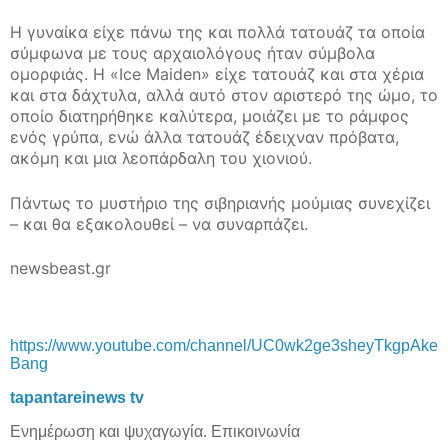
Η γυναίκα είχε πάνω της και πολλά τατουάζ τα οποία
σύμφωνα με τους αρχαιολόγους ήταν σύμβολα
ομορφιάς. Η «Ice Maiden» είχε τατουάζ και στα χέρια
και στα δάχτυλα, αλλά αυτό στον αριστερό της ώμο, το
οποίο διατηρήθηκε καλύτερα, μοιάζει με το ράμφος
ενός γρύπα, ενώ άλλα τατουάζ έδειχναν πρόβατα,
ακόμη και μια λεοπάρδαλη του χιονιού.
Πάντως το μυστήριο της σιβηριανής μούμιας συνεχίζει
– και θα εξακολουθεί – να συναρπάζει.
newsbeast.gr
https
://
www
.
youtube
.
com
/
channel
/
UC
0
wk
2
ge
3
sheyTkgpAke
Bang
tapantareinews
tv
Ενημέρωση και ψυχαγωγία. Επικοινωνία