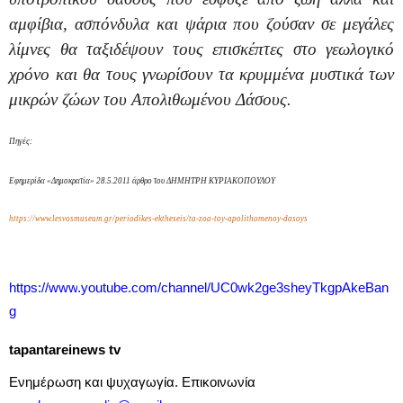
αμφίβια, ασπόνδυλα και ψάρια που ζούσαν σε μεγάλες
λίμνες θα ταξιδέψουν τους επισκέπτες στο γεωλογικό
χρόνο και θα τους γνωρίσουν τα κρυμμένα μυστικά των
μικρών ζώων του Απολιθωμένου Δάσους.
Πηγές:
Εφημερίδα «Δημοκρατία» 28.5.2011 άρθρο του ΔΗΜΗΤΡΗ ΚΥΡΙΑΚΟΠΟΥΛΟΥ
https://www.lesvosmuseum.gr/periodikes-ektheseis/ta-zoa-toy-apolithomenoy-dasoys
https
://
www
.
youtube
.
com
/
channel
/
UC
0
wk
2
ge
3
sheyTkgpAkeBan
g
tapantareinews
tv
Ενημέρωση και ψυχαγωγία. Επικοινωνία