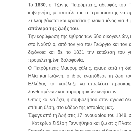
Το
1830
, ο Τζανής Πετρόμπεης, αδερφός του Π
κυβερνήτη, με αποτέλεσμα ο Γερουσιαστής να π
Συλλαμβάνεται και κρατείται φυλακισμένος για 9
απόνερα της ζωής του
.
Την κορύφωση της έχθρας των δύο οικογενειών, κ
στο Ναύπλιο, από τον γιο του Γεώργιο και τον
διχόνοια και δε, το 1831 την εκτέλεση του 
προμελετημένη δολοφονία.
Ο Πετρόμπεης Μαυρομιχάλης, έχασε κατά τη διά
Ηλία και Ιωάννη, ο ίδιος εναπόθεσε τη ζωή τ
Ελλάδας και κατέληξε να απωλέσει πρόσκαι
λανθασμένων και παρορμητικών κινήσεων.
Όπως και να έχει, η συμβολή του στον αγώνα δε
επίτιμη θέση, στο κάδρο της ιστορίας μας.
Έφυγε από τη ζωή στις 17 Ιανουαρίου του 1848, σ
Κ
τερ
ν
Σ
δ
ρη
Γενν
θηκ
κ
ζω
στ
ς
Πλ
τ
α
ί
α
ι
έ
ή
α
αι
ι
α