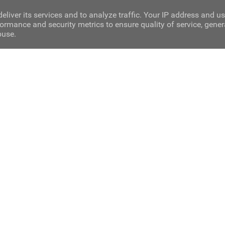
eliver its services and to analyze traffic. Your IP address and u
ormance and security metrics to ensure quality of service, gene
buse.