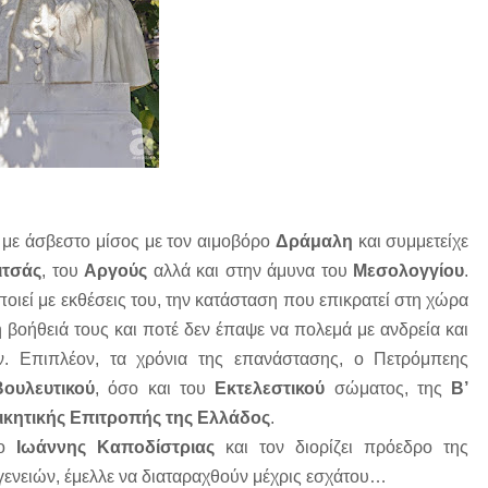
 με άσβεστο μίσος με τον αιμοβόρο
Δράμαλη
και συμμετείχε
ιτσάς
, του
Αργούς
αλλά και στην άμυνα του
Μεσολογγίου
.
οποιεί με εκθέσεις του, την κατάσταση που επικρατεί στη χώρα
βοήθειά τους και ποτέ δεν έπαψε να πολεμά με ανδρεία και
ν. Επιπλέον, τα χρόνια της επανάστασης, ο Πετρόμπεης
Βουλευτικού
, όσο και του
Εκτελεστικού
σώματος, της
Β’
ικητικής Επιτροπής της Ελλάδος
.
 ο
Ιωάννης Καποδίστριας
και τον διορίζει πρόεδρο της
ογενειών, έμελλε να διαταραχθούν μέχρις εσχάτου…