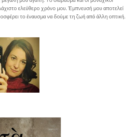
η
μεγ
λη
μο
γ
πη
Το
δ
β
σμ
κ
ο
μον
χ
κο
ά
υ α
ά
.
ιά
α
α
αι
ι
α
ι
ί
λ
χ
στο
ελε
θερο
χρ
νο
μο
μπνε
σ
μο
ποτελε
ά
ι
ύ
ό
υ. Έ
υ
ή
υ α
ί
ροσφ
ρε
το
ν
σμ
ν
δο
με
τη
ζω
π
λλη
οπτ
κ
έ
ι
έ
αυ
α
α
ύ
ή α
ό ά
ι
ή.