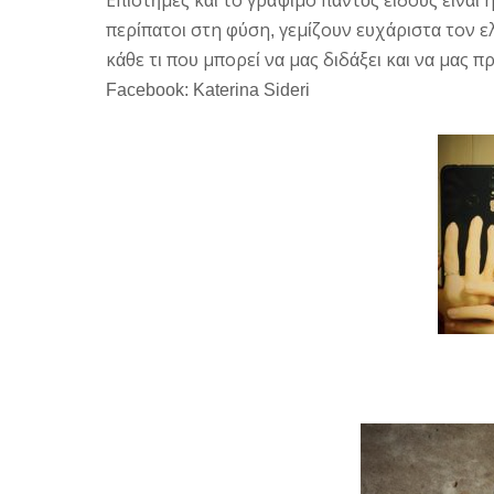
Επ
στ
μες
κ
το
γρ
ψ
μο
π
ντ
ς
ε
δο
ς
ε
ν
ι
ή
αι
ά
ι
α
ό
ί
υ
ί
αι
περ
π
το
στη
φ
ση
γεμ
ζο
ν
ε
χ
ρ
στ
τον
ε
ί
α
ι
ύ
,
ί
υ
υ
ά
ι
α
κ
θε
τ
πο
μπορε
ν
μ
ς
δ
δ
ξε
κ
ν
μ
ς
π
ά
ι
υ
ί
α
α
ι
ά
ι
αι
α
α
Facebook: Katerina Sideri