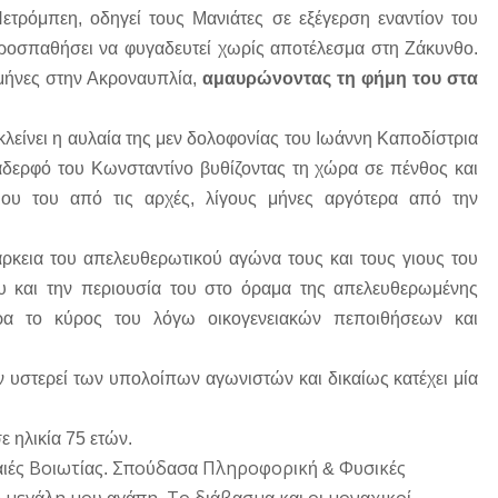
ετρόμπεη, οδηγεί τους Μανιάτες σε εξέγερση εναντίον του
ροσπαθήσει να φυγαδευτεί χωρίς αποτέλεσμα στη Ζάκυνθο.
 μήνες στην Ακροναυπλία,
αμαυρώνοντας τη φήμη του στα
λείνει η αυλαία της μεν δολοφονίας του Ιωάννη Καποδίστρια
 αδερφό του Κωνσταντίνο βυθίζοντας τη χώρα σε πένθος και
γιου του από τις αρχές, λίγους μήνες αργότερα από την
ρκεια του απελευθερωτικού αγώνα τους και τους γιους του
ου και την περιουσία του στο όραμα της απελευθερωμένης
ρα το κύρος του λόγω οικογενειακών πεποιθήσεων και
ν υστερεί των υπολοίπων αγωνιστών και δικαίως κατέχει μία
ε ηλικία 75 ετών.
ς
Βο
ωτ
ς
Σπο
δ
σ
Πληροφορ
κ
Φ
σ
κ
ς
αιέ
ι
ία
.
ύ
α
α
ι
ή &
υ
ι
έ