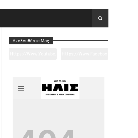
Ακολουθήστε Μας
Https://www.youtube.
Https://www.faceboo
Com/channel/UC0wk
K.com/tapantarei1965
2ge3sheyTkgpAkeBan
/?
G
Ref=pages_you_mana
Ge