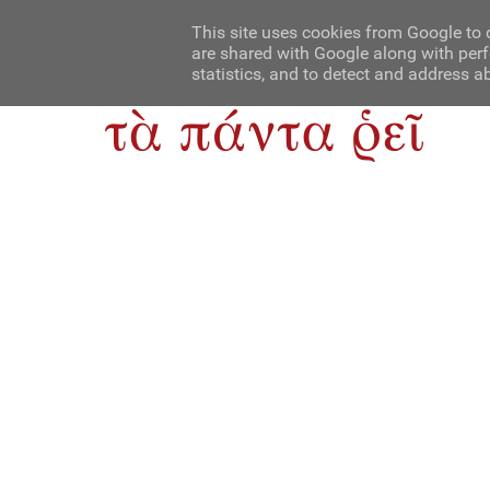
Αρχική
Contact Us
About Us
This site uses cookies from Google to d
are shared with Google along with perf
statistics, and to detect and address a