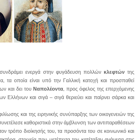
συνδράμει ενεργά στην φυγάδευση πολλών
κλεφτών
της
, τα οποία είναι υπό την Γαλλική κατοχή και προσπαθεί
ων και δει του
Ναπολέοντα
, προς όφελος της επερχόμενης
ν Ελλήνων και σιγά – σιγά θεριεύει και παίρνει σάρκα και
ιλίωσης και της ειρηνικής συνύπαρξης των οικογενειών της
συνετέλεσε καθοριστικά στην άμβλυνση των αντιπαραθέσεων
 τον τρόπο διοίκησής του, τα προσόντα του σε κοινωνικό και
ακτήρα, στοιχεία που μετέπειτα τον κατέταξαν ανάμεσα στις