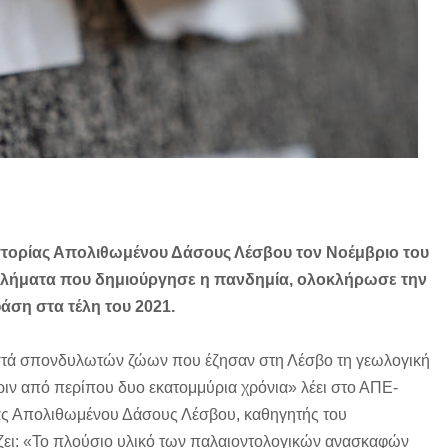
Ιστορίας Απολιθωμένου Δάσους Λέσβου τον Νοέμβριο του
οβλήματα που δημιούργησε η πανδημία, ολοκλήρωσε την
άση στα τέλη του 2021.
στά σπονδυλωτών ζώων που έζησαν στη Λέσβο τη γεωλογική
ριν από περίπου δυο εκατομμύρια χρόνια» λέει στο ΑΠΕ-
ας Απολιθωμένου Δάσους Λέσβου, καθηγητής του
ίζει: «To πλούσιο υλικό των παλαιοντολογικών ανασκαφών