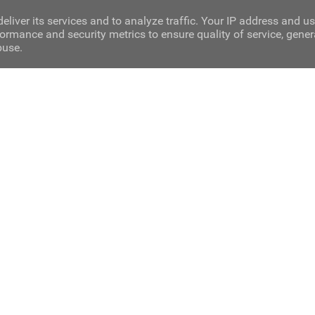
eliver its services and to analyze traffic. Your IP address and u
ormance and security metrics to ensure quality of service, gene
buse.