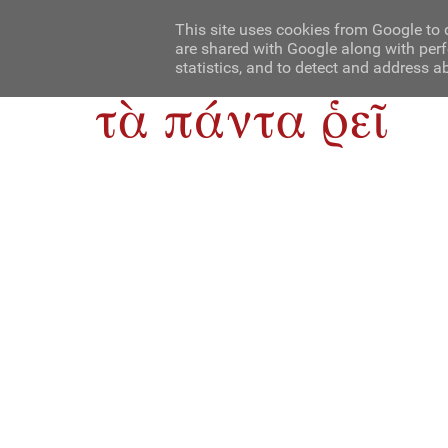
Αρχική
Contact Us
About Us
This site uses cookies from Google to d
are shared with Google along with perf
statistics, and to detect and address a