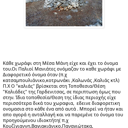
Κάθε χωράφι στη Μέσα Μάνη είχε και έχει το όνομα 
του.Οι Παλιοί Μανιάτες ονόμαζαν το καθε χωράφι με 
Διαφορετικό όνομα όταν (π.χ 
κατσαμπουλιάνικο,κοτρωνάκι ,Καλωνάς ,Καλιάς κτλ) 
Π.Χ Ο "καλιάς" βρίσκεται στη Τοποθεσια/Θέση 
"Καλιάδες" της Γαρδενιτσας, σε περιπτωση όμως που 
στην. Ίδια τοποθεσία/Θεση της ίδιας περιοχής είχε  
περισσότερα δικά του χωραφια,  εδεινε διαφορετικη 
ονομασια στο κάθε ένα από αυτά . Μπορεί να ήταν και 
απο αγορά η ανταλλαγή και να παρεμένε το όνομα του 
προηγούμενου ιδιοκτήτη( π.χ 
Κουζίγιαννη,Βαγιακιάνικο,Παναγιώτακα, 